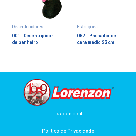
Desentupidores
Esfregões
001 – Desentupidor
067 – Passador de
de banheiro
cera médio 23 cm
Institucional
Politica de Privacidade