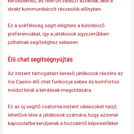
kérdésekhez, és telefon választ azoknak, akik a
direkt kommunikációt részesítik előnyben.
Ez a sokféleség segít elégíteni a különböző
preferenciákat, így a játékosok egyszerűbben
juthatnak segítséghez sebesen.
Élő chat segítségnyújtás
Az instant támogatást kereső játékosok részére az
Ice Casino élő chat funkciója sebes és komfortos
módot kínál a kérdések megoldására.
Ez az új segítő csatorna instant válaszokat nyújt,
lehetővé téve a játékosok számára, hogy azonnal
kapcsolatba kerüljenek a hozzáértő képviselőkkel.