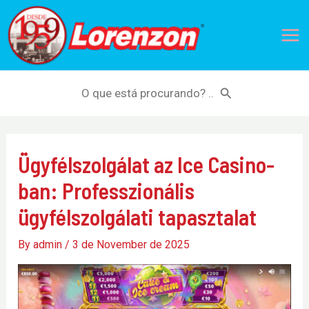
Skip
Mai
to
Me
content
Search
for:
Ügyfélszolgálat az Ice Casino-
ban: Professzionális
ügyfélszolgálati tapasztalat
By
admin
/
3 de November de 2025