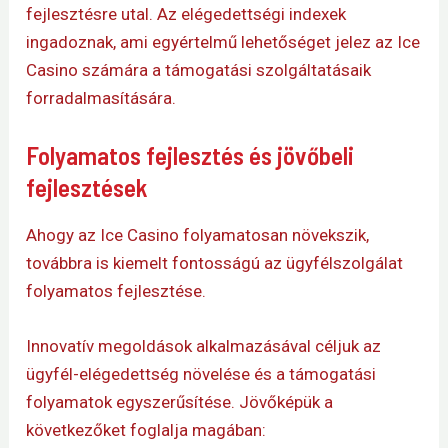
fejlesztésre utal. Az elégedettségi indexek
ingadoznak, ami egyértelmű lehetőséget jelez az Ice
Casino számára a támogatási szolgáltatásaik
forradalmasítására.
Folyamatos fejlesztés és jövőbeli
fejlesztések
Ahogy az Ice Casino folyamatosan növekszik,
továbbra is kiemelt fontosságú az ügyfélszolgálat
folyamatos fejlesztése.
Innovatív megoldások alkalmazásával céljuk az
ügyfél-elégedettség növelése és a támogatási
folyamatok egyszerűsítése. Jövőképük a
következőket foglalja magában: