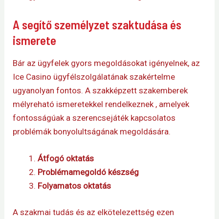
A segítő személyzet szaktudása és
ismerete
Bár az ügyfelek gyors megoldásokat igényelnek, az
Ice Casino ügyfélszolgálatának szakértelme
ugyanolyan fontos. A szakképzett szakemberek
mélyreható ismeretekkel rendelkeznek , amelyek
fontosságúak a szerencsejáték kapcsolatos
problémák bonyolultságának megoldására.
Átfogó oktatás
Problémamegoldó készség
Folyamatos oktatás
A szakmai tudás és az elkötelezettség ezen