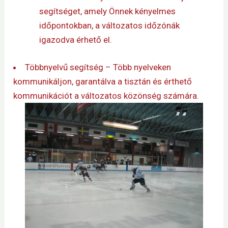
segítséget, amely Önnek kényelmes
időpontokban, a változatos időzónák
igazodva érhető el.
Többnyelvű segítség – Több nyelveken
kommunikáljon, garantálva a tisztán és érthető
kommunikációt a változatos közönség számára.