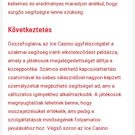
kellemes és eredményes maradjon anélkül, hogy
sürgős segítségre lenne szükség.
Következtetés
Összefoglalva, az Ice Casino ügyfélszolgálat a
szakmai segítség iránti elköteleződést példázza,
amely a játékosok megelégedettségét állítja a
középpontba. Számos elérhető kapcsolattartási
csatornával és sebes válaszidővel nagyon képzett
személyzetük megbízható segítséget ad, ami a
változatos igényekhez alkalmazkodik. A játékosok
megnyugtatóak lehetnek benne, hogy
visszajelzésüket értékelik, ami pedig a
szolgáltatások minőségének folyamatos
javulásához hoz. Végső soron az Ice Casino