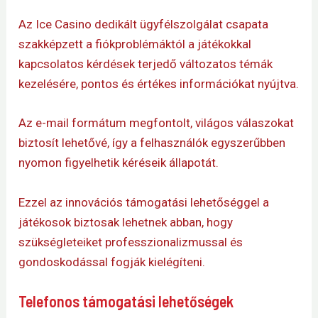
Az Ice Casino dedikált ügyfélszolgálat csapata
szakképzett a fiókproblémáktól a játékokkal
kapcsolatos kérdések terjedő változatos témák
kezelésére, pontos és értékes információkat nyújtva.
Az e-mail formátum megfontolt, világos válaszokat
biztosít lehetővé, így a felhasználók egyszerűbben
nyomon figyelhetik kéréseik állapotát.
Ezzel az innovációs támogatási lehetőséggel a
játékosok biztosak lehetnek abban, hogy
szükségleteiket professzionalizmussal és
gondoskodással fogják kielégíteni.
Telefonos támogatási lehetőségek