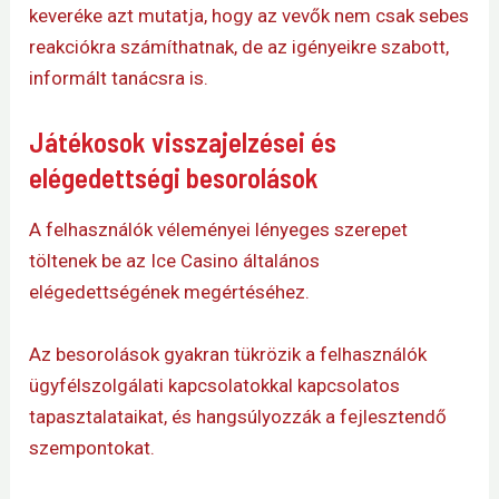
keveréke azt mutatja, hogy az vevők nem csak sebes
reakciókra számíthatnak, de az igényeikre szabott,
informált tanácsra is.
Játékosok visszajelzései és
elégedettségi besorolások
A felhasználók véleményei lényeges szerepet
töltenek be az Ice Casino általános
elégedettségének megértéséhez.
Az besorolások gyakran tükrözik a felhasználók
ügyfélszolgálati kapcsolatokkal kapcsolatos
tapasztalataikat, és hangsúlyozzák a fejlesztendő
szempontokat.