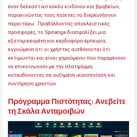
έναν δελεαστικό κύκλο κινδύνου και βραβείων,
παρακινώντας τους παίκτες να διερευνήσουν
περαιτέρω . Προβάλλοντας αποκλειστικές
προσφορές, το Spinanga διασφαλίζει μια
εξατομικευμένη και κερδοφόρα εμπειρία,
εγγυώμενη ότι οι χρήστες αισθάνονται ότι
εκτιμώνται και είναι χαρούμενοι που παραμένουν
να επικοινωνούν με την πλατφόρμα,
κατευθύνοντας σε αυξημένη ικανοποίηση και
συντήρηση χρηστών.
Πρόγραμμα Πιστότητας: Ανεβείτε
τη Σκάλα Ανταμοιβών