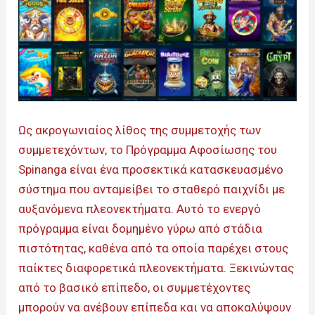
Ως ακρογωνιαίος λίθος της συμμετοχής των
συμμετεχόντων, το Πρόγραμμα Αφοσίωσης του
Spinanga είναι ένα προσεκτικά κατασκευασμένο
σύστημα που ανταμείβει το σταθερό παιχνίδι με
αυξανόμενα πλεονεκτήματα. Αυτό το ενεργό
πρόγραμμα είναι δομημένο γύρω από στάδια
πιστότητας, καθένα από τα οποία παρέχει στους
παίκτες διαφορετικά πλεονεκτήματα. Ξεκινώντας
από το βασικό επίπεδο, οι συμμετέχοντες
μπορούν να ανέβουν επίπεδα και να αποκαλύψουν