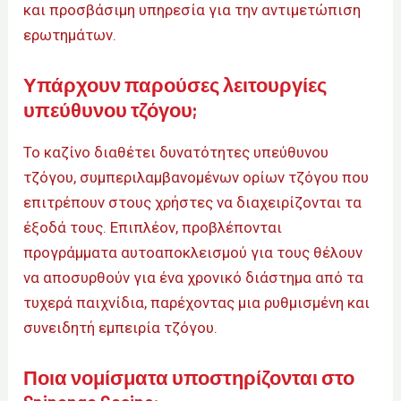
και προσβάσιμη υπηρεσία για την αντιμετώπιση
ερωτημάτων.
Υπάρχουν παρούσες λειτουργίες
υπεύθυνου τζόγου;
Το καζίνο διαθέτει δυνατότητες υπεύθυνου
τζόγου, συμπεριλαμβανομένων ορίων τζόγου που
επιτρέπουν στους χρήστες να διαχειρίζονται τα
έξοδά τους. Επιπλέον, προβλέπονται
προγράμματα αυτοαποκλεισμού για τους θέλουν
να αποσυρθούν για ένα χρονικό διάστημα από τα
τυχερά παιχνίδια, παρέχοντας μια ρυθμισμένη και
συνειδητή εμπειρία τζόγου.
Ποια νομίσματα υποστηρίζονται στο