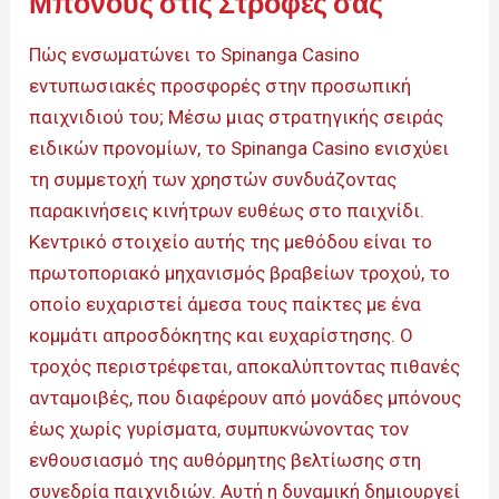
Μπόνους στις Στροφές σας
Πώς ενσωματώνει το Spinanga Casino
εντυπωσιακές προσφορές στην προσωπική
παιχνιδιού του; Μέσω μιας στρατηγικής σειράς
ειδικών προνομίων, το Spinanga Casino ενισχύει
τη συμμετοχή των χρηστών συνδυάζοντας
παρακινήσεις κινήτρων ευθέως στο παιχνίδι.
Κεντρικό στοιχείο αυτής της μεθόδου είναι το
πρωτοποριακό μηχανισμός βραβείων τροχού, το
οποίο ευχαριστεί άμεσα τους παίκτες με ένα
κομμάτι απροσδόκητης και ευχαρίστησης. Ο
τροχός περιστρέφεται, αποκαλύπτοντας πιθανές
ανταμοιβές, που διαφέρουν από μονάδες μπόνους
έως χωρίς γυρίσματα, συμπυκνώνοντας τον
ενθουσιασμό της αυθόρμητης βελτίωσης στη
συνεδρία παιχνιδιών. Αυτή η δυναμική δημιουργεί