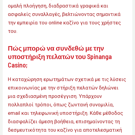
ομαλή πλοήγηση, διαδραστικά γραφικά και
ασφαλείς συναλλαγές, βελτιώνοντας σημαντικά
την εμπειρία του online καζίνο για τους χρήστες
του.
Πώς μπορώ να συνδεθώ με την
υποστήριξη πελατών του Spinanga
Casino;
Η καταχώρηση ερωτημάτων σχετικά με τις λύσεις
επικοινωνίας με την στήριξη πελατών δηλώνει
μια σχεδιασμένη προσέγγιση. Υπάρχουν
πολλαπλοί τρόποι, όπως ζωντανή συνομιλία,
email και τηλεφωνική υποστήριξη. Κάθε μέθοδος
διασφαλίζει άμεση βοήθεια, επισημαίνοντας τη
δεσμευτικότητα του καζίνο για αποτελεσματική