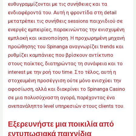
ευθυγραμμίζονται με τις συνήθειες και τα
ενδιαφέροντά του. Αυτή η φροντίδα στη detail
μετατρέπει τις συνήθεις sessions παιχνιδιού σε
ενεργές εμπειρίες, παρακινώντας την ενισχυμένη
εμπλοκή και ικανοποίηση. Η προχωρημένη μηχανή
προώθησης του Spinanga αναγνωρίζει trends και
ρυθμίζει καμπάνιες που βρίσκουν αντίκτυπο
στους παίκτες, διατηρώντας τη συνάφεια και το
interest με την ροή του time. Στο τέλος, αυτή η
στοχευμένη προσέγγιση ούτε μόνο ενισχύει την
αφοσίωση, αλλά και διακρίνει το Spinanga Casino
σε μια πολυσύχναστη αγορά, παρέχοντας ένα
ανεπανάληπτο level υπηρεσιών στους clients του.
Εξερευνήστε μια ποικιλία από
εντυπωσιακά παιχνίδια