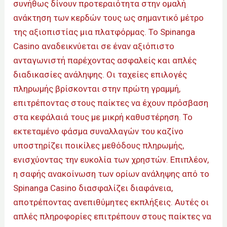
συνήθως δίνουν προτεραιότητα στην ομαλή
ανάκτηση των κερδών τους ως σημαντικό μέτρο
της αξιοπιστίας μια πλατφόρμας. Το Spinanga
Casino αναδεικνύεται σε έναν αξιόπιστο
ανταγωνιστή παρέχοντας ασφαλείς και απλές
διαδικασίες ανάληψης. Οι ταχείες επιλογές
πληρωμής βρίσκονται στην πρώτη γραμμή,
επιτρέποντας στους παίκτες να έχουν πρόσβαση
στα κεφάλαιά τους με μικρή καθυστέρηση. Το
εκτεταμένο φάσμα συναλλαγών του καζίνο
υποστηρίζει ποικίλες μεθόδους πληρωμής,
ενισχύοντας την ευκολία των χρηστών. Επιπλέον,
η σαφής ανακοίνωση των ορίων ανάληψης από το
Spinanga Casino διασφαλίζει διαφάνεια,
αποτρέποντας ανεπιθύμητες εκπλήξεις. Αυτές οι
απλές πληροφορίες επιτρέπουν στους παίκτες να