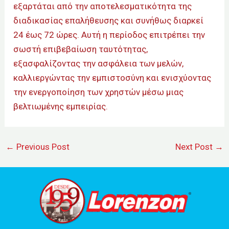
εξαρτάται από την αποτελεσματικότητα της
διαδικασίας επαλήθευσης και συνήθως διαρκεί
24 έως 72 ώρες. Αυτή η περίοδος επιτρέπει την
σωστή επιβεβαίωση ταυτότητας,
εξασφαλίζοντας την ασφάλεια των μελών,
καλλιεργώντας την εμπιστοσύνη και ενισχύοντας
την ενεργοποίηση των χρηστών μέσω μιας
βελτιωμένης εμπειρίας.
←
Previous Post
Next Post
→