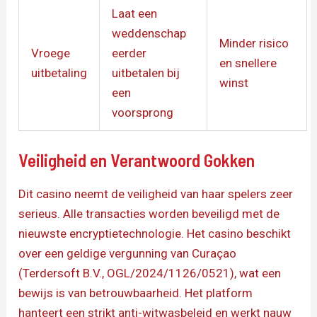
Laat een
weddenschap
Minder risico
Vroege
eerder
en snellere
uitbetaling
uitbetalen bij
winst
een
voorsprong
Veiligheid en Verantwoord Gokken
Dit casino neemt de veiligheid van haar spelers zeer
serieus. Alle transacties worden beveiligd met de
nieuwste encryptietechnologie. Het casino beschikt
over een geldige vergunning van Curaçao
(Terdersoft B.V., OGL/2024/1126/0521), wat een
bewijs is van betrouwbaarheid. Het platform
hanteert een strikt anti-witwasbeleid en werkt nauw