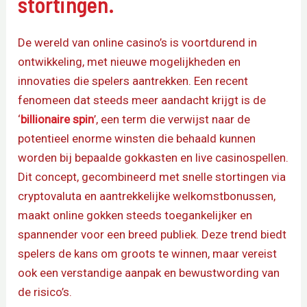
stortingen.
De wereld van online casino’s is voortdurend in
ontwikkeling, met nieuwe mogelijkheden en
innovaties die spelers aantrekken. Een recent
fenomeen dat steeds meer aandacht krijgt is de
‘
billionaire spin
’, een term die verwijst naar de
potentieel enorme winsten die behaald kunnen
worden bij bepaalde gokkasten en live casinospellen.
Dit concept, gecombineerd met snelle stortingen via
cryptovaluta en aantrekkelijke welkomstbonussen,
maakt online gokken steeds toegankelijker en
spannender voor een breed publiek. Deze trend biedt
spelers de kans om groots te winnen, maar vereist
ook een verstandige aanpak en bewustwording van
de risico’s.