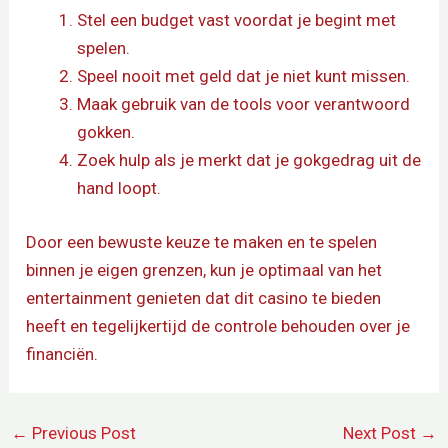
Stel een budget vast voordat je begint met
spelen.
Speel nooit met geld dat je niet kunt missen.
Maak gebruik van de tools voor verantwoord
gokken.
Zoek hulp als je merkt dat je gokgedrag uit de
hand loopt.
Door een bewuste keuze te maken en te spelen
binnen je eigen grenzen, kun je optimaal van het
entertainment genieten dat dit casino te bieden
heeft en tegelijkertijd de controle behouden over je
financiën.
←
Previous Post
Next Post
→