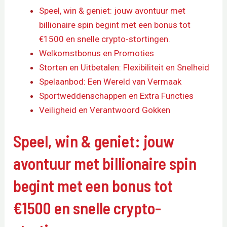
Speel, win & geniet: jouw avontuur met
billionaire spin begint met een bonus tot
€1500 en snelle crypto-stortingen.
Welkomstbonus en Promoties
Storten en Uitbetalen: Flexibiliteit en Snelheid
Spelaanbod: Een Wereld van Vermaak
Sportweddenschappen en Extra Functies
Veiligheid en Verantwoord Gokken
Speel, win & geniet: jouw
avontuur met billionaire spin
begint met een bonus tot
€1500 en snelle crypto-