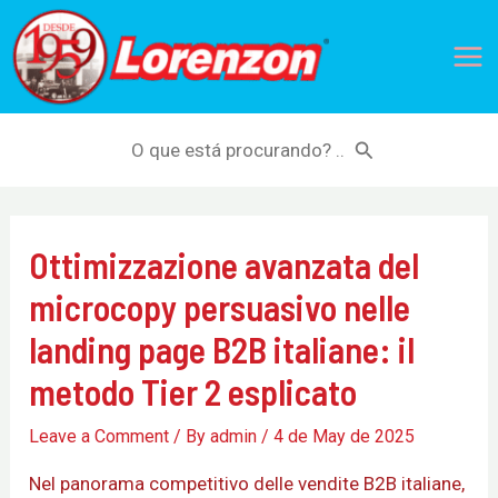
Skip
Mai
to
Me
content
Search
for:
Ottimizzazione avanzata del
microcopy persuasivo nelle
landing page B2B italiane: il
metodo Tier 2 esplicato
Leave a Comment
/ By
admin
/
4 de May de 2025
Nel panorama competitivo delle vendite B2B italiane,