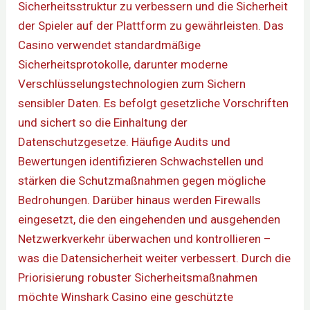
Sicherheitsstruktur zu verbessern und die Sicherheit
der Spieler auf der Plattform zu gewährleisten. Das
Casino verwendet standardmäßige
Sicherheitsprotokolle, darunter moderne
Verschlüsselungstechnologien zum Sichern
sensibler Daten. Es befolgt gesetzliche Vorschriften
und sichert so die Einhaltung der
Datenschutzgesetze. Häufige Audits und
Bewertungen identifizieren Schwachstellen und
stärken die Schutzmaßnahmen gegen mögliche
Bedrohungen. Darüber hinaus werden Firewalls
eingesetzt, die den eingehenden und ausgehenden
Netzwerkverkehr überwachen und kontrollieren –
was die Datensicherheit weiter verbessert. Durch die
Priorisierung robuster Sicherheitsmaßnahmen
möchte Winshark Casino eine geschützte