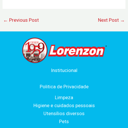
←
Previous Post
Next Post
→
Institucional
Politica de Privacidade
Limpeza
Higiene e cuidados pessoais
Utensílios diversos
Pets