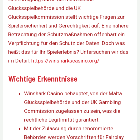
Glücksspielbehörde und die UK
Glücksspielkommission stellt wichtige Fragen zur
Spielersicherheit und Gerechtigkeit auf. Eine nähere
Betrachtung der Schutzmaßnahmen offenbart ein
Verpflichtung für den Schutz der Daten. Doch was
heißt das für Ihr Spielerlebnis? Untersuchen wir das
im Detail.
https://winsharkscasino.org/
Wichtige Erkenntnisse
Winshark Casino behauptet, von der Malta
Glücksspielbehörde und der UK Gambling
Commission zugelassen zu sein, was die
rechtliche Legitimität garantiert.
Mit der Zulassung durch renommierte
Behörden werden Vorschriften für Fairplay