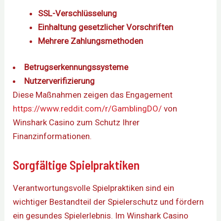
SSL-Verschlüsselung
Einhaltung gesetzlicher Vorschriften
Mehrere Zahlungsmethoden
Betrugserkennungssysteme
Nutzerverifizierung
Diese Maßnahmen zeigen das Engagement
https://www.reddit.com/r/GamblingDO/
von
Winshark Casino zum Schutz Ihrer
Finanzinformationen.
Sorgfältige Spielpraktiken
Verantwortungsvolle Spielpraktiken sind ein
wichtiger Bestandteil der Spielerschutz und fördern
ein gesundes Spielerlebnis. Im Winshark Casino