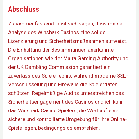
Abschluss
Zusammenfassend lässt sich sagen, dass meine
Analyse des Winshark Casinos eine solide
Lizenzierung und Sicherheitsmaßnahmen aufweist.
Die Einhaltung der Bestimmungen anerkannter
Organisationen wie der Malta Gaming Authority und
der UK Gambling Commission garantiert ein
zuverlässiges Spielerlebnis, während moderne SSL-
Verschlüsselung und Firewalls die Spielerdaten
schützen. Regelmäßige Audits unterstreichen das
Sicherheitsengagement des Casinos und ich kann
das Winshark Casino Spielern, die Wert auf eine
sichere und kontrollierte Umgebung für ihre Online-
Spiele legen, bedingungslos empfehlen.