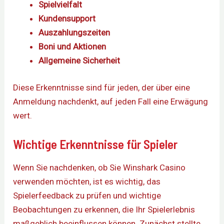
Spielvielfalt
Kundensupport
Auszahlungszeiten
Boni und Aktionen
Allgemeine Sicherheit
Diese Erkenntnisse sind für jeden, der über eine
Anmeldung nachdenkt, auf jeden Fall eine Erwägung
wert.
Wichtige Erkenntnisse für Spieler
Wenn Sie nachdenken, ob Sie Winshark Casino
verwenden möchten, ist es wichtig, das
Spielerfeedback zu prüfen und wichtige
Beobachtungen zu erkennen, die Ihr Spielerlebnis
maßgeblich beeinflussen können. Zunächst stellte