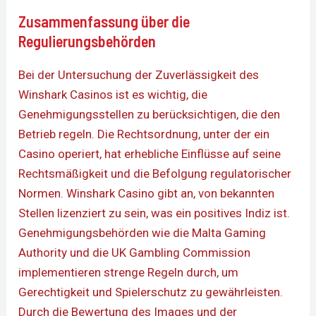
Zusammenfassung über die
Regulierungsbehörden
Bei der Untersuchung der Zuverlässigkeit des
Winshark Casinos ist es wichtig, die
Genehmigungsstellen zu berücksichtigen, die den
Betrieb regeln. Die Rechtsordnung, unter der ein
Casino operiert, hat erhebliche Einflüsse auf seine
Rechtsmäßigkeit und die Befolgung regulatorischer
Normen. Winshark Casino gibt an, von bekannten
Stellen lizenziert zu sein, was ein positives Indiz ist.
Genehmigungsbehörden wie die Malta Gaming
Authority und die UK Gambling Commission
implementieren strenge Regeln durch, um
Gerechtigkeit und Spielerschutz zu gewährleisten.
Durch die Bewertung des Images und der