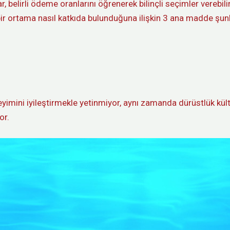
, belirli ödeme oranlarını öğrenerek bilinçli seçimler verebil
i bir ortama nasıl katkıda bulunduğuna ilişkin 3 ana madde şunl
ini iyileştirmekle yetinmiyor, aynı zamanda dürüstlük kültür
or.