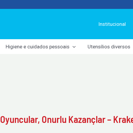
Institucional
Higiene e cuidados pessoais
Utensílios diversos
Oyuncular, Onurlu Kazançlar – Krak