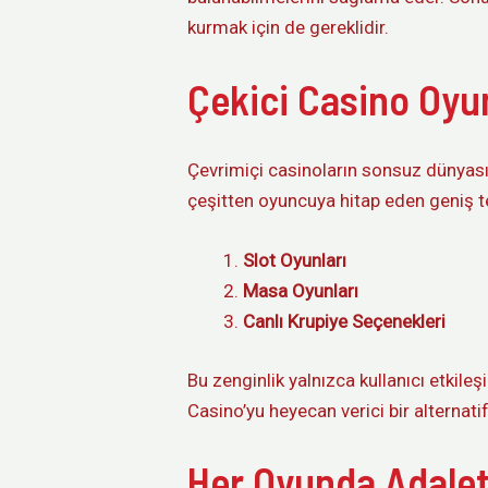
kurmak için de gereklidir.
Çekici Casino Oyu
Çevrimiçi casinoların sonsuz dünyasın
çeşitten oyuncuya hitap eden geniş terc
Slot Oyunları
Masa Oyunları
Canlı Krupiye Seçenekleri
Bu zenginlik yalnızca kullanıcı etkil
Casino’yu heyecan verici bir alternatif
Her Oyunda Adalet 