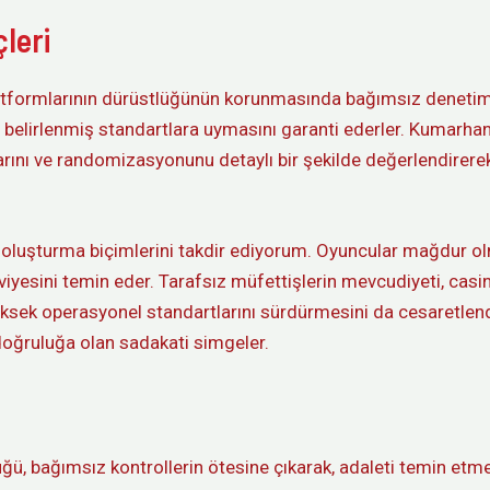
leri
atformlarının dürüstlüğünün korunmasında bağımsız denetim s
e belirlenmiş standartlara uymasını garanti ederler. Kumarhan
arını ve randomizasyonunu detaylı bir şekilde değerlendirer
luşturma biçimlerini takdir ediyorum. Oyuncular mağdur olma
eviyesini temin eder. Tarafsız müfettişlerin mevcudiyeti, cas
ek operasyonel standartlarını sürdürmesini da cesaretlendi
 doğruluğa olan sadakati simgeler.
üğü, bağımsız kontrollerin ötesine çıkarak, adaleti temin et