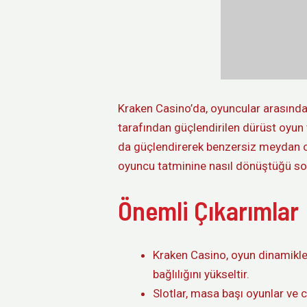
Kraken Casino’da, oyuncular arasında
tarafından güçlendirilen dürüst oyun t
da güçlendirerek benzersiz meydan ok
oyuncu tatminine nasıl dönüştüğü so
Önemli Çıkarımlar
Kraken Casino, oyun dinamikleri
bağlılığını yükseltir.
Slotlar, masa başı oyunlar ve ca