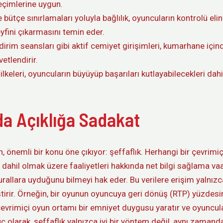
seçimlerine uygun.
 bütçe sınırlamaları yoluyla bağlılık, oyuncuların kontrolü el
yfini çıkarmasını temin eder.
ldirim seansları gibi aktif cemiyet girişimleri, kumarhane içind
vetlendirir.
ilkeleri, oyuncuların büyüyüp başarıları kutlayabilecekleri dahi
da Açıklığa Sadakat
 önemli bir konu öne çıkıyor: şeffaflık. Herhangi bir çevrim
r dahil olmak üzere faaliyetleri hakkında net bilgi sağlama va
rallara uyduğunu bilmeyi hak eder. Bu verilere erişim yalnız
rir. Örneğin, bir oyunun oyuncuya geri dönüş (RTP) yüzdesini
 çevrimiçi oyun ortamı bir emniyet duygusu yaratır ve oyunc
olarak, şeffaflık yalnızca iyi bir yöntem değil, aynı zamanda k