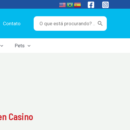
Search
Contato
for:
Pets
en Casino