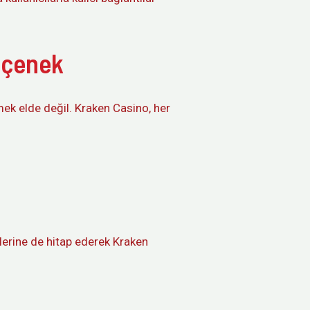
eçenek
mek elde değil. Kraken Casino, her
hlerine de hitap ederek Kraken