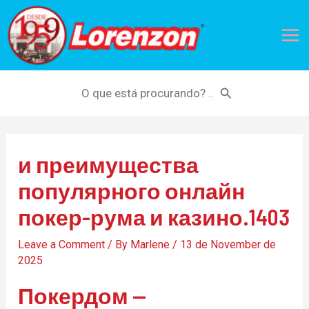
Skip
Mai
to
Me
content
Search
for:
и преимущества
популярного онлайн
покер-рума и казино.1403
Leave a Comment
/ By
Marlene
/
13 de November de
2025
Покердом —