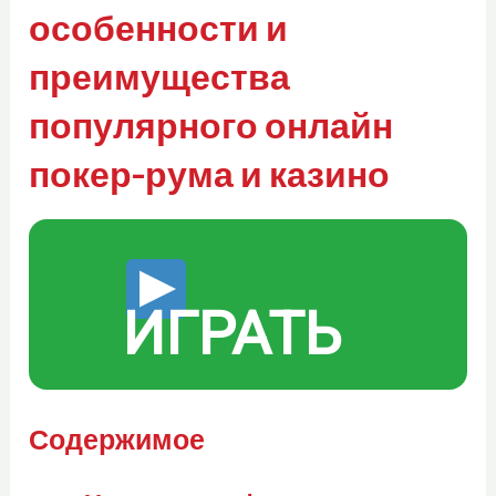
особенности и
преимущества
популярного онлайн
покер-рума и казино
ИГРАТЬ
Содержимое