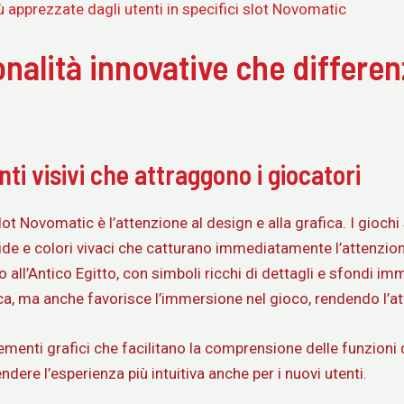
iù apprezzate dagli utenti in specifici slot Novomatic
onalità innovative che differen
ti visivi che attraggono i giocatori
 slot Novomatic è l’attenzione al design e alla grafica. I gioc
uide e colori vivaci che catturano immediatamente l’attenzio
 all’Antico Egitto, con simboli ricchi di dettagli e sfondi imm
ca, ma anche favorisce l’immersione nel gioco, rendendo l’att
ementi grafici che facilitano la comprensione delle funzioni 
ndere l’esperienza più intuitiva anche per i nuovi utenti.