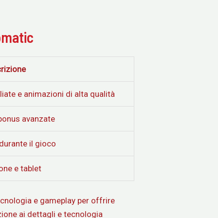
vomatic
rizione
ate e animazioni di alta qualità
 bonus avanzate
durante il gioco
ne e tablet
ecnologia e gameplay per offrire
ione ai dettagli e tecnologia