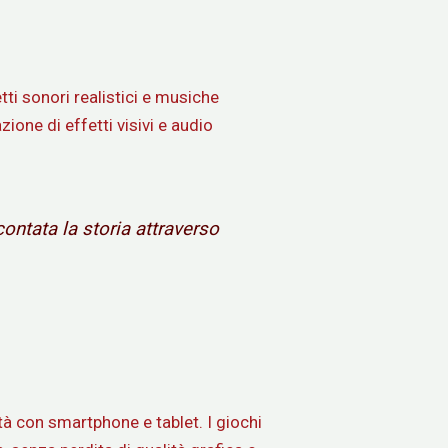
tti sonori realistici e musiche
ione di effetti visivi e audio
ontata la storia attraverso
tà con smartphone e tablet. I giochi