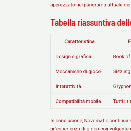
apprezzato nel panorama attuale dei 
Tabella riassuntiva dell
Caratteristica
E
Design e grafica
Book of
Meccaniche di gioco
Sizzling
Interattività
Grypho
Compatibilità mobile
Tutti i 
In conclusione, Novomatic continua a 
un’esperienza di gioco coinvolgente e