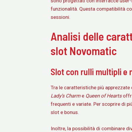
sono progettati con interfacce user-f
funzionalità. Questa compatibilità co
sessioni.
Analisi delle carat
slot Novomatic
Slot con rulli multipli e
Tra le caratteristiche più apprezzate d
Lady’s Charm
e
Queen of Hearts
offr
frequenti e variate. Per scoprire di più
slot e bonus.
Inoltre, la possibilità di combinare 