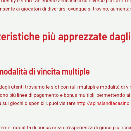
riendly e sono facilmente accessibili su diverse piattaforme,
nsente ai giocatori di divertirsi ovunque si trovino, aumenta
teristiche più apprezzate dagli
 modalità di vincita multiple
agli utenti troviamo le slot con rulli multipli e modalità di v
ono più linee di pagamento e bonus multipli, permettendo ai g
 sui giochi disponibili, puoi visitare
http://spinslandiacasino.
diverse modalità di bonus crea un’esperienza di gioco più ric