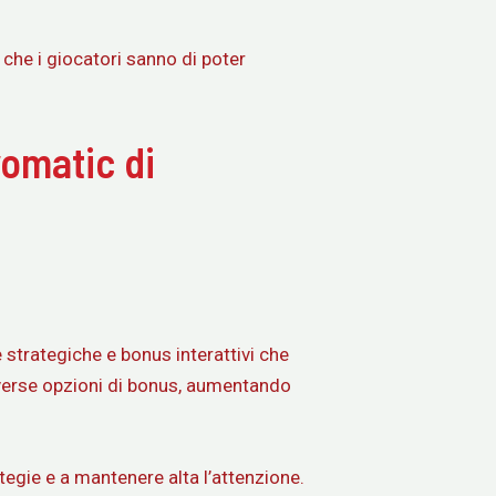
 che i giocatori sanno di poter
vomatic di
 strategiche e bonus interattivi che
diverse opzioni di bonus, aumentando
egie e a mantenere alta l’attenzione.