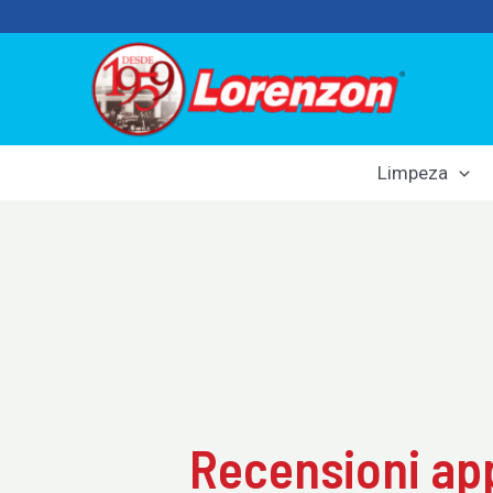
Skip
to
content
Limpeza
Recensioni app