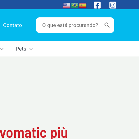
Search
Contato
for:
Pets
ovomatic più