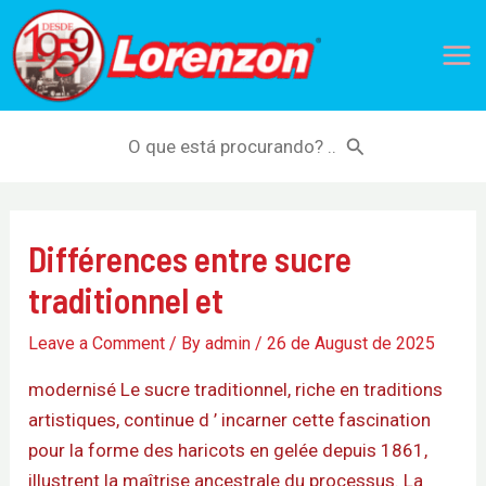
Skip
Mai
to
Me
content
Search
for:
Différences entre sucre
traditionnel et
Leave a Comment
/ By
admin
/
26 de August de 2025
modernisé Le sucre traditionnel, riche en traditions
artistiques, continue d ’ incarner cette fascination
pour la forme des haricots en gelée depuis 1861,
illustrent la maîtrise ancestrale du processus. La