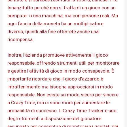
Innanzitutto perché non si tratta di un gioco con un
computer o una macchina, ma con persone reali. Ma
ogni faccia della moneta ha un moltiplicatore
diverso, quindi alla fine otterrete anche una
ricompensa.
Inoltre, l’azienda promuove attivamente il gioco
responsabile, offrendo strumenti utili per monitorare
e gestire l’attività di gioco in modo consapevole. È
importante ricordare che il gioco d’azzardo è
intrattenimento ma bisogna approcciarsi in modo
responsabile. Non esiste un modo sicuro per vincere
a Crazy Time, ma ci sono modi per aumentare le
probabilità di successo. Il Crazy Time Tracker è uno
degli strumenti a disposizione del giocatore
sviluppato per consentire di monitorare i risultati dei