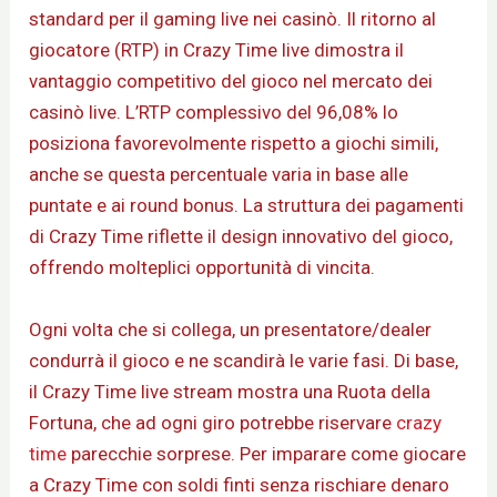
standard per il gaming live nei casinò. Il ritorno al
giocatore (RTP) in Crazy Time live dimostra il
vantaggio competitivo del gioco nel mercato dei
casinò live. L’RTP complessivo del 96,08% lo
posiziona favorevolmente rispetto a giochi simili,
anche se questa percentuale varia in base alle
puntate e ai round bonus. La struttura dei pagamenti
di Crazy Time riflette il design innovativo del gioco,
offrendo molteplici opportunità di vincita.
Ogni volta che si collega, un presentatore/dealer
condurrà il gioco e ne scandirà le varie fasi. Di base,
il Crazy Time live stream mostra una Ruota della
Fortuna, che ad ogni giro potrebbe riservare
crazy
time
parecchie sorprese. Per imparare come giocare
a Crazy Time con soldi finti senza rischiare denaro