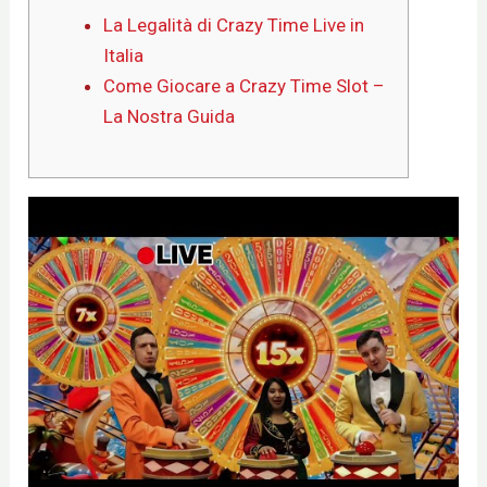
La Legalità di Crazy Time Live in
Italia
Come Giocare a Crazy Time Slot –
La Nostra Guida