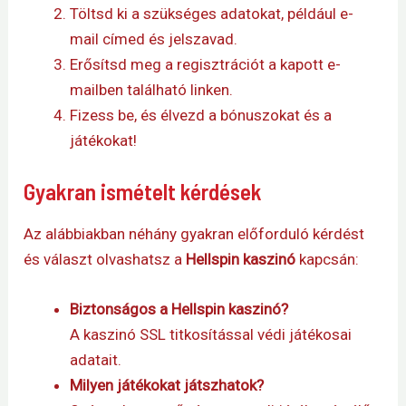
Töltsd ki a szükséges adatokat, például e-
mail címed és jelszavad.
Erősítsd meg a regisztrációt a kapott e-
mailben található linken.
Fizess be, és élvezd a bónuszokat és a
játékokat!
Gyakran ismételt kérdések
Az alábbiakban néhány gyakran előforduló kérdést
és választ olvashatsz a
Hellspin kaszinó
kapcsán:
Biztonságos a Hellspin kaszinó?
A kaszinó SSL titkosítással védi játékosai
adatait.
Milyen játékokat játszhatok?