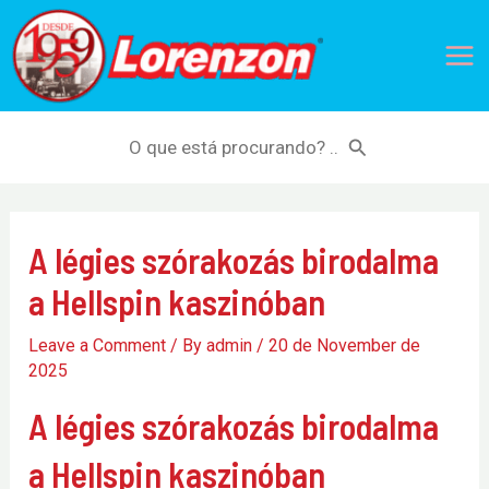
Skip
Mai
to
Me
content
Search
for:
A légies szórakozás birodalma
a Hellspin kaszinóban
Leave a Comment
/ By
admin
/
20 de November de
2025
A légies szórakozás birodalma
a Hellspin kaszinóban