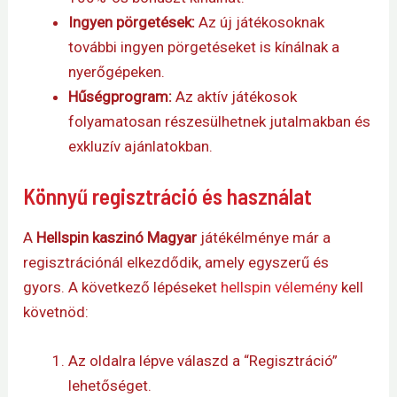
Ingyen pörgetések:
Az új játékosoknak
további ingyen pörgetéseket is kínálnak a
nyerőgépeken.
Hűségprogram:
Az aktív játékosok
folyamatosan részesülhetnek jutalmakban és
exkluzív ajánlatokban.
Könnyű regisztráció és használat
A
Hellspin kaszinó Magyar
játékélménye már a
regisztrációnál elkezdődik, amely egyszerű és
gyors. A következő lépéseket
hellspin vélemény
kell
követnöd:
Az oldalra lépve válaszd a “Regisztráció”
lehetőséget.