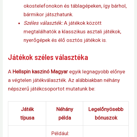
okostelefonokon és táblagépeken, így bárhol,
bármikor játszhatunk.
Széles választék:
A játékok között
megtalálhatók a klasszikus asztali játékok,
nyerőgépek és élő osztós játékok is.
Játékok széles választéka
A
Hellspin kaszinó Magyar
egyik legnagyobb előnye
a végtelen játékválaszték. Az alábbiakban néhány
népszerű játékcsoportot mutatunk be:
Játék
Néhány
Legelőnyösebb
típusa
példa
bónuszok
Például: