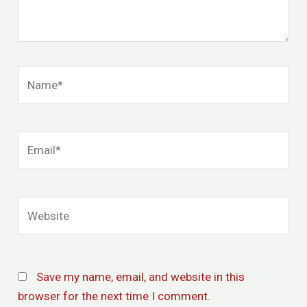
Name*
Email*
Website
Save my name, email, and website in this
browser for the next time I comment.