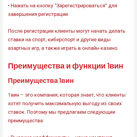
• Нажать на кнопку “Зарегистрироваться” для
завершения регистрации.
После регистрации клиенты могут начать делать
ставки на спорт, киберспорт и другие виды
азартных игр, а также играть в онлайн-казино.
Преимущества и функции 1вин
Преимущества 1вин
1вин – это компания, которая знает, что клиенты
хотят получить максимальную выгоду из своих
ставок. Поэтому мы предлагаем следующие
преимущества: