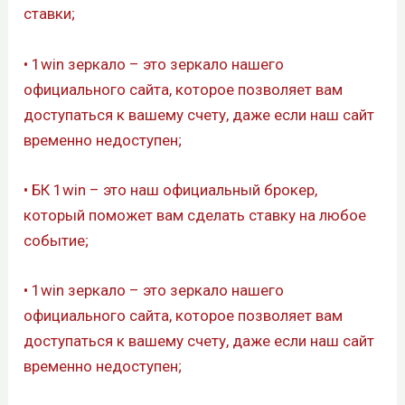
ставки;
• 1win зеркало – это зеркало нашего
официального сайта, которое позволяет вам
доступаться к вашему счету, даже если наш сайт
временно недоступен;
• БК 1win – это наш официальный брокер,
который поможет вам сделать ставку на любое
событие;
• 1win зеркало – это зеркало нашего
официального сайта, которое позволяет вам
доступаться к вашему счету, даже если наш сайт
временно недоступен;