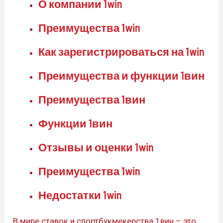
О компании 1win
Преимущества 1win
Как зарегистрироваться на 1win
Преимущества и функции 1вин
Преимущества 1вин
Функции 1вин
Отзывы и оценки 1win
Преимущества 1win
Недостатки 1win
В мире ставок и спортбукмекерства 1вин – это