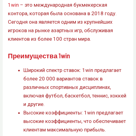
1win
– это международная букмекерская
контора, которая была основана в 2018 году.
Сегодня она является одним из крупнейших
игроков на рынке азартных игр, обслуживая
клиентов из более 100 стран мира.
Преимущества 1win
Широкий спектр ставок: 1win предлагает
более 20 000 вариантов ставок в
различных спортивных дисциплинах,
включая футбол, баскетбол, теннис, хоккей
и другие.
Высокие коэффициенты: 1win предлагает
высокие коэффициенты, что обеспечивает
клиентам максимальную прибыль.