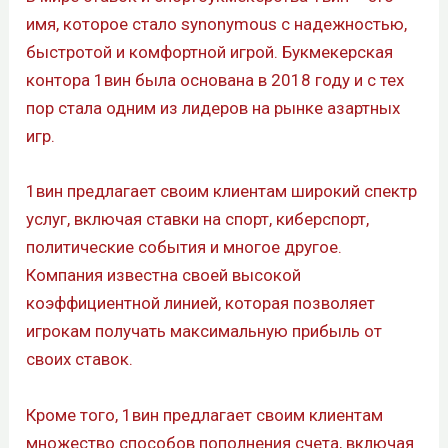
имя, которое стало synonymous с надежностью,
быстротой и комфортной игрой. Букмекерская
контора 1вин была основана в 2018 году и с тех
пор стала одним из лидеров на рынке азартных
игр.
1вин предлагает своим клиентам широкий спектр
услуг, включая ставки на спорт, киберспорт,
политические события и многое другое.
Компания известна своей высокой
коэффициентной линией, которая позволяет
игрокам получать максимальную прибыль от
своих ставок.
Кроме того, 1вин предлагает своим клиентам
множество способов пополнения счета, включая