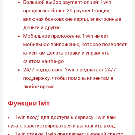
Большой выбор payment-опций: 1win
предлагает более 20 payment-опций,
включая банковские карты, электронные
деньги и другие.
Мобильное приложение: 1win имеет
мобильное приложение, которое позволяет
клиентам делать ставки и управлять
счетом на-the-go.
24/7 поддержка: 1win предлагает 24/7
поддержку, чтобы помочь клиентам в
любое время.
Функции 1win
1win вход: для доступа к сервису 1win вам
нужно зарегистрироваться и выполнить вход.
1win ставки: 1win предлагает широкий спектр