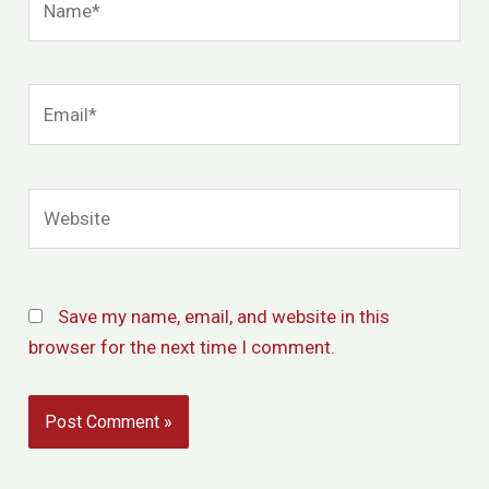
Email*
Website
Save my name, email, and website in this
browser for the next time I comment.