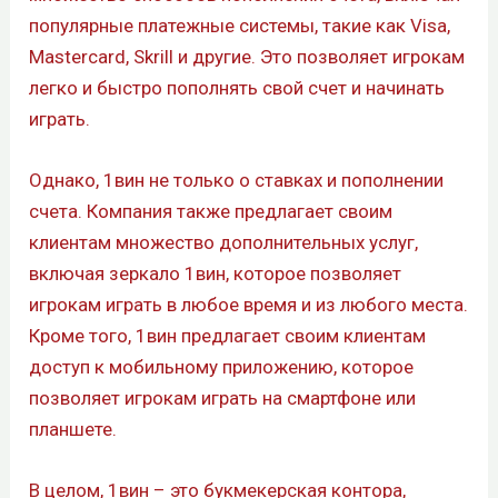
популярные платежные системы, такие как Visa,
Mastercard, Skrill и другие. Это позволяет игрокам
легко и быстро пополнять свой счет и начинать
играть.
Однако, 1вин не только о ставках и пополнении
счета. Компания также предлагает своим
клиентам множество дополнительных услуг,
включая зеркало 1вин, которое позволяет
игрокам играть в любое время и из любого места.
Кроме того, 1вин предлагает своим клиентам
доступ к мобильному приложению, которое
позволяет игрокам играть на смартфоне или
планшете.
В целом, 1вин – это букмекерская контора,