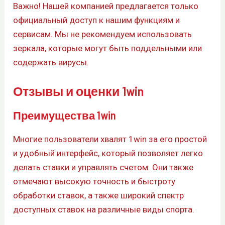
Важно! Нашей компанией предлагается только
официальный доступ к нашим функциям и
сервисам. Мы не рекомендуем использовать
зеркала, которые могут быть поддельными или
содержать вирусы.
Отзывы и оценки 1win
Преимущества 1win
Многие пользователи хвалят 1win за его простой
и удобный интерфейс, который позволяет легко
делать ставки и управлять счетом. Они также
отмечают высокую точность и быстроту
обработки ставок, а также широкий спектр
доступных ставок на различные виды спорта.