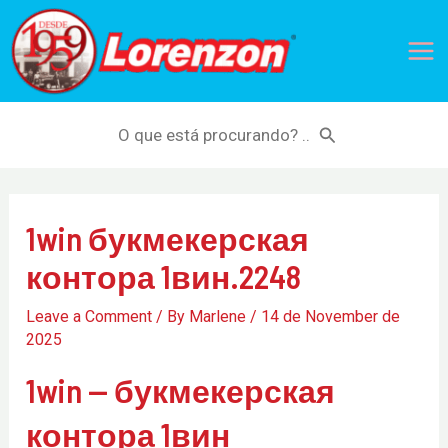
Skip
Mai
to
Me
content
Search
for:
1win букмекерская
контора 1вин.2248
Leave a Comment
/ By
Marlene
/
14 de November de
2025
1win — букмекерская
контора 1вин