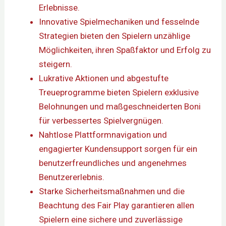
Erlebnisse.
Innovative Spielmechaniken und fesselnde
Strategien bieten den Spielern unzählige
Möglichkeiten, ihren Spaßfaktor und Erfolg zu
steigern.
Lukrative Aktionen und abgestufte
Treueprogramme bieten Spielern exklusive
Belohnungen und maßgeschneiderten Boni
für verbessertes Spielvergnügen.
Nahtlose Plattformnavigation und
engagierter Kundensupport sorgen für ein
benutzerfreundliches und angenehmes
Benutzererlebnis.
Starke Sicherheitsmaßnahmen und die
Beachtung des Fair Play garantieren allen
Spielern eine sichere und zuverlässige