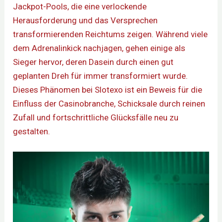
Jackpot-Pools, die eine verlockende
Herausforderung und das Versprechen
transformierenden Reichtums zeigen. Während viele
dem Adrenalinkick nachjagen, gehen einige als
Sieger hervor, deren Dasein durch einen gut
geplanten Dreh für immer transformiert wurde.
Dieses Phänomen bei Slotexo ist ein Beweis für die
Einfluss der Casinobranche, Schicksale durch reinen
Zufall und fortschrittliche Glücksfälle neu zu
gestalten.