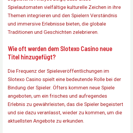
Spielautomaten vielfältige kulturelle Zeichen in ihre
Themen integrieren und den Spielern Verständnis
und immersive Erlebnisse bieten, die globale
Traditionen und Geschichten zelebrieren.
Wie oft werden dem Slotexo Casino neue
Titel hinzugefügt?
Die Frequenz der Spieleveröffentlichungen im
Slotexo Casino spielt eine bedeutende Rolle bei der
Bindung der Spieler. Öfters kommen neue Spiele
angeboten, um ein frisches und aufregendes
Erlebnis zu gewährleisten, das die Spieler begeistert
und sie dazu veranlasst, wieder zu kommen, um die
aktuellsten Angebote zu erkunden.