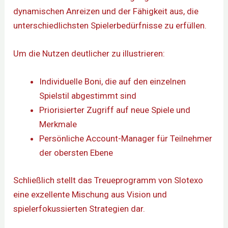
dynamischen Anreizen und der Fähigkeit aus, die
unterschiedlichsten Spielerbedürfnisse zu erfüllen.
Um die Nutzen deutlicher zu illustrieren:
Individuelle Boni, die auf den einzelnen
Spielstil abgestimmt sind
Priorisierter Zugriff auf neue Spiele und
Merkmale
Persönliche Account-Manager für Teilnehmer
der obersten Ebene
Schließlich stellt das Treueprogramm von Slotexo
eine exzellente Mischung aus Vision und
spielerfokussierten Strategien dar.