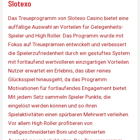
Slotexo
Das Treueprogramm von Slotexo Casino bietet eine
auffällige Auswahl an Vorteilen für Gelegenheits-
Spieler und High Roller. Das Programm wurde mit
Fokus auf Treueprämien entwickelt und verbessert
die Spielerzufriedenheit durch ein gestuftes System
mit fortlaufend wertvolleren einzigartigen Vorteilen.
Nutzer erwartet ein Erlebnis, das über reines
Glücksspiel hinausgeht, da das Programm
Motivationen für fortlaufendes Engagement bietet.
Mit jedem Setz sammeln Spieler Punkte, die
eingelöst werden können und so ihren
Spielaktivitäten einen spürbaren Mehrwert verleihen.
Vor allem High Roller profitieren von
maßgeschneiderten Boni und optimierten