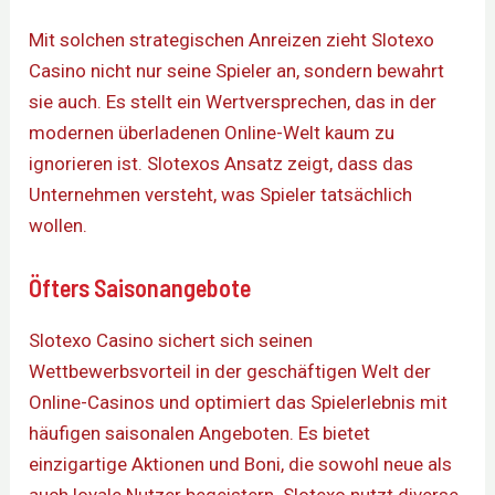
Mit solchen strategischen Anreizen zieht Slotexo
Casino nicht nur seine Spieler an, sondern bewahrt
sie auch. Es stellt ein Wertversprechen, das in der
modernen überladenen Online-Welt kaum zu
ignorieren ist. Slotexos Ansatz zeigt, dass das
Unternehmen versteht, was Spieler tatsächlich
wollen.
Öfters Saisonangebote
Slotexo Casino sichert sich seinen
Wettbewerbsvorteil in der geschäftigen Welt der
Online-Casinos und optimiert das Spielerlebnis mit
häufigen saisonalen Angeboten. Es bietet
einzigartige Aktionen und Boni, die sowohl neue als
auch loyale Nutzer begeistern. Slotexo nutzt diverse