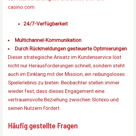
casino.com
24/7-Verfügbarkeit
Multichannel-Kommunikation
Durch Rückmeldungen gesteuerte Optimierungen
Dieser strategische Ansatz im Kundenservice löst
nicht nur Herausforderungen schnell, sondern steht
auch im Einklang mit der Mission, ein reibungsloses
Spielerlebnis zu bieten. Beobachter stellen immer
wieder fest, dass dieses Engagement eine
vertrauensvolle Beziehung zwischen Slotexo und
seinen Nutzern fördert.
Häufig gestellte Fragen