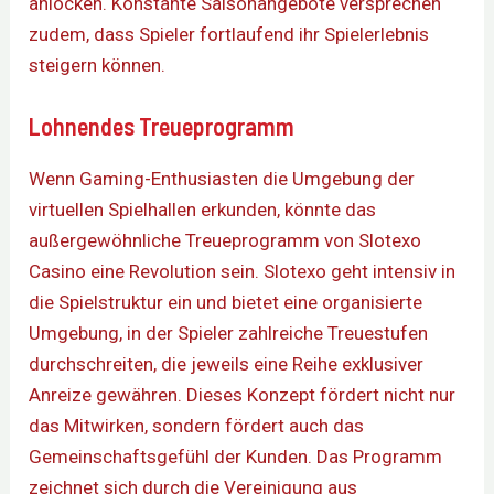
anlocken. Konstante Saisonangebote versprechen
zudem, dass Spieler fortlaufend ihr Spielerlebnis
steigern können.
Lohnendes Treueprogramm
Wenn Gaming-Enthusiasten die Umgebung der
virtuellen Spielhallen erkunden, könnte das
außergewöhnliche Treueprogramm von Slotexo
Casino eine Revolution sein. Slotexo geht intensiv in
die Spielstruktur ein und bietet eine organisierte
Umgebung, in der Spieler zahlreiche Treuestufen
durchschreiten, die jeweils eine Reihe exklusiver
Anreize gewähren. Dieses Konzept fördert nicht nur
das Mitwirken, sondern fördert auch das
Gemeinschaftsgefühl der Kunden. Das Programm
zeichnet sich durch die Vereinigung aus