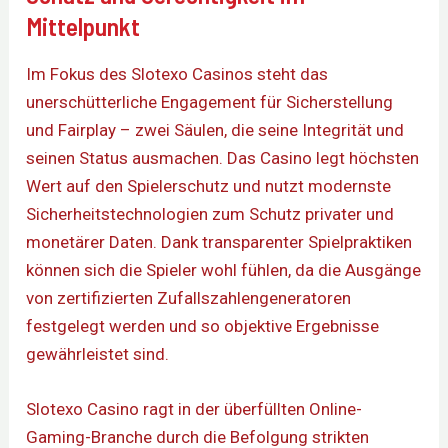
Mittelpunkt
Im Fokus des Slotexo Casinos steht das
unerschütterliche Engagement für Sicherstellung
und Fairplay – zwei Säulen, die seine Integrität und
seinen Status ausmachen. Das Casino legt höchsten
Wert auf den Spielerschutz und nutzt modernste
Sicherheitstechnologien zum Schutz privater und
monetärer Daten. Dank transparenter Spielpraktiken
können sich die Spieler wohl fühlen, da die Ausgänge
von zertifizierten Zufallszahlengeneratoren
festgelegt werden und so objektive Ergebnisse
gewährleistet sind.
Slotexo Casino ragt in der überfüllten Online-
Gaming-Branche durch die Befolgung strikten