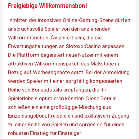
Freigiebige Willkommensboni
Inmitten der intensiven Online-Gaming-Szene dürfen
anspruchsvolle Spieler von den anziehenden
Willkommensboni fasziniert sein, die die
Erwartungshaltungen an Slotexo Casino anpassen.
Die Plattform begeistert neue Nutzer mit einem
attraktiven Willkommenspaket, das Maßstäbe in
Bezug auf Werbeangebote setzt. Bei der Anmeldung
werden Spieler mit einer sorgfältig komponierten
Reihe von Bonusdetails empfangen, die ihr
Spielerlebnis optimieren könnten. Diese Details
schließen ein eine großzügige Mischung aus
Einzahlungsboni, Freispielen und exklusivem Zugang
zu einer Reihe von Spielen und sorgen so für einen
robusten Einstieg für Einsteiger.