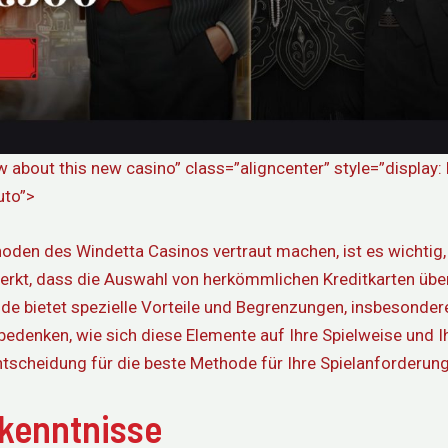
w about this new casino” class=”aligncenter” style=”display:
uto”>
den des Windetta Casinos vertraut machen, ist es wichtig, d
erkt, dass die Auswahl von herkömmlichen Kreditkarten über
e bietet spezielle Vorteile und Begrenzungen, insbesondere
 bedenken, wie sich diese Elemente auf Ihre Spielweise und I
Entscheidung für die beste Methode für Ihre Spielanforderun
rkenntnisse