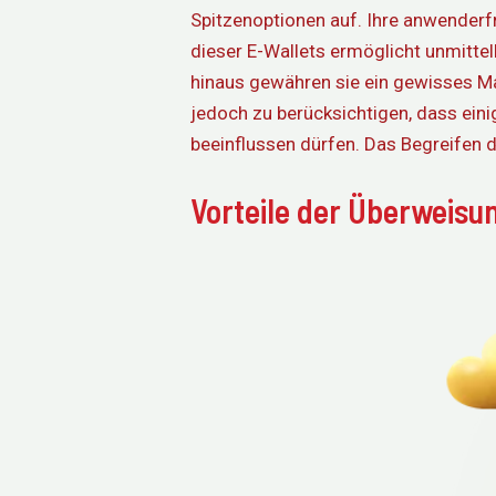
Spitzenoptionen auf. Ihre anwenderfr
dieser E-Wallets ermöglicht unmittel
hinaus gewähren sie ein gewisses Ma
jedoch zu berücksichtigen, dass eini
beeinflussen dürfen. Das Begreifen 
Vorteile der Überweisu