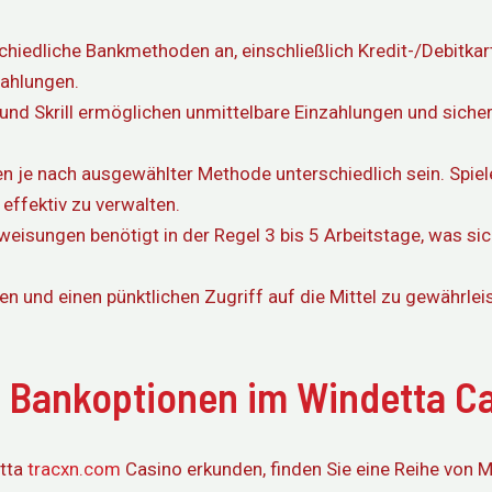
chiedliche Bankmethoden an, einschließlich Kredit-/Debitka
ahlungen.
und Skrill ermöglichen unmittelbare Einzahlungen und sicher
 je nach ausgewählter Methode unterschiedlich sein. Spieler
 effektiv zu verwalten.
eisungen benötigt in der Regel 3 bis 5 Arbeitstage, was si
nd einen pünktlichen Zugriff auf die Mittel zu gewährleist
e Bankoptionen im Windetta C
etta
tracxn.com
Casino erkunden, finden Sie eine Reihe von 