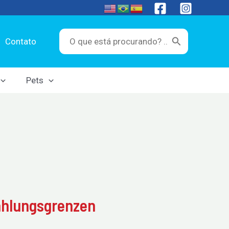
Search
Contato
for:
Pets
ahlungsgrenzen