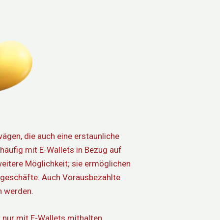
rwägen, die auch eine erstaunliche
äufig mit E-Wallets in Bezug auf
weitere Möglichkeit; sie ermöglichen
kgeschäfte. Auch Vorausbezahlte
n werden.
 nur mit E-Wallets mithalten,