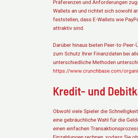
Präferenzen und Anforderungen zuge
Wallets an und richtet sich sowohl a
feststellen, dass E-Wallets wie PayP
attraktiv sind.
Darüber hinaus bieten Peer-to-Peer-Ü
zum Schutz Ihrer Finanzdaten bei all
unterschiedliche Methoden unterschi
https://www.crunchbase.com/organ
Kredit- und Debit
Obwohl viele Spieler die Schnelligkei
eine gebräuchliche Wahl für die Gel
einen einfachen Transaktionsprozess
Einzahlungen rechnen, sodass Sie ohn