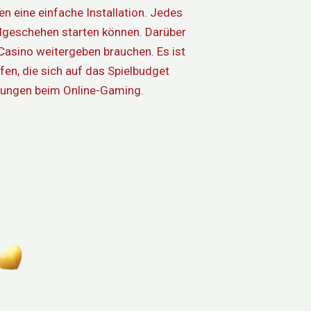
n eine einfache Installation. Jedes
ielgeschehen starten können. Darüber
Casino weitergeben brauchen. Es ist
fen, die sich auf das Spielbudget
idungen beim Online-Gaming.