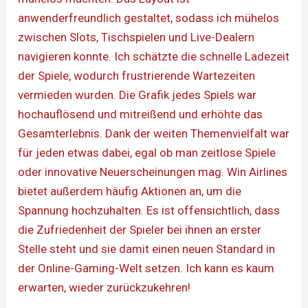
anwenderfreundlich gestaltet, sodass ich mühelos
zwischen Slots, Tischspielen und Live-Dealern
navigieren konnte. Ich schätzte die schnelle Ladezeit
der Spiele, wodurch frustrierende Wartezeiten
vermieden wurden. Die Grafik jedes Spiels war
hochauflösend und mitreißend und erhöhte das
Gesamterlebnis. Dank der weiten Themenvielfalt war
für jeden etwas dabei, egal ob man zeitlose Spiele
oder innovative Neuerscheinungen mag. Win Airlines
bietet außerdem häufig Aktionen an, um die
Spannung hochzuhalten. Es ist offensichtlich, dass
die Zufriedenheit der Spieler bei ihnen an erster
Stelle steht und sie damit einen neuen Standard in
der Online-Gaming-Welt setzen. Ich kann es kaum
erwarten, wieder zurückzukehren!