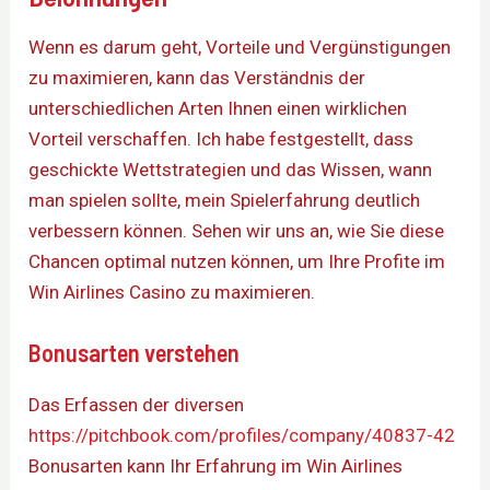
Wenn es darum geht, Vorteile und Vergünstigungen
zu maximieren, kann das Verständnis der
unterschiedlichen Arten Ihnen einen wirklichen
Vorteil verschaffen. Ich habe festgestellt, dass
geschickte Wettstrategien und das Wissen, wann
man spielen sollte, mein Spielerfahrung deutlich
verbessern können. Sehen wir uns an, wie Sie diese
Chancen optimal nutzen können, um Ihre Profite im
Win Airlines Casino zu maximieren.
Bonusarten verstehen
Das Erfassen der diversen
https://pitchbook.com/profiles/company/40837-42
Bonusarten kann Ihr Erfahrung im Win Airlines