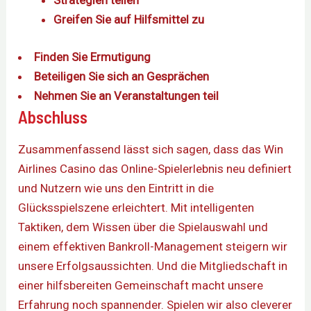
Strategien teilen
Greifen Sie auf Hilfsmittel zu
Finden Sie Ermutigung
Beteiligen Sie sich an Gesprächen
Nehmen Sie an Veranstaltungen teil
Abschluss
Zusammenfassend lässt sich sagen, dass das Win
Airlines Casino das Online-Spielerlebnis neu definiert
und Nutzern wie uns den Eintritt in die
Glücksspielszene erleichtert. Mit intelligenten
Taktiken, dem Wissen über die Spielauswahl und
einem effektiven Bankroll-Management steigern wir
unsere Erfolgsaussichten. Und die Mitgliedschaft in
einer hilfsbereiten Gemeinschaft macht unsere
Erfahrung noch spannender. Spielen wir also cleverer