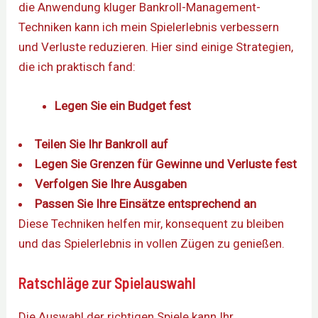
die Anwendung kluger Bankroll-Management-
Techniken kann ich mein Spielerlebnis verbessern
und Verluste reduzieren. Hier sind einige Strategien,
die ich praktisch fand:
Legen Sie ein Budget fest
Teilen Sie Ihr Bankroll auf
Legen Sie Grenzen für Gewinne und Verluste fest
Verfolgen Sie Ihre Ausgaben
Passen Sie Ihre Einsätze entsprechend an
Diese Techniken helfen mir, konsequent zu bleiben
und das Spielerlebnis in vollen Zügen zu genießen.
Ratschläge zur Spielauswahl
Die Auswahl der richtigen Spiele kann Ihr