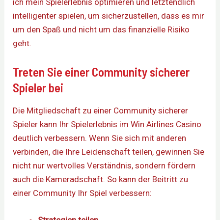
ich mein Spielerlebnis optimieren und letztendlich
intelligenter spielen, um sicherzustellen, dass es mir
um den Spaß und nicht um das finanzielle Risiko
geht.
Treten Sie einer Community sicherer
Spieler bei
Die Mitgliedschaft zu einer Community sicherer
Spieler kann Ihr Spielerlebnis im Win Airlines Casino
deutlich verbessern. Wenn Sie sich mit anderen
verbinden, die Ihre Leidenschaft teilen, gewinnen Sie
nicht nur wertvolles Verständnis, sondern fördern
auch die Kameradschaft. So kann der Beitritt zu
einer Community Ihr Spiel verbessern: