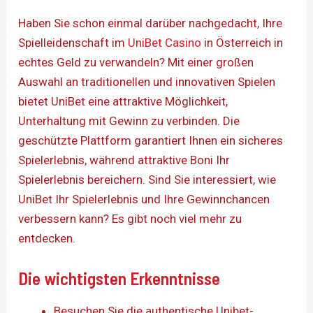
Haben Sie schon einmal darüber nachgedacht, Ihre
Spielleidenschaft im
UniBet Casino
in Österreich in
echtes Geld zu verwandeln? Mit einer großen
Auswahl an traditionellen und innovativen Spielen
bietet UniBet eine attraktive Möglichkeit,
Unterhaltung mit Gewinn zu verbinden. Die
geschützte Plattform garantiert Ihnen ein sicheres
Spielerlebnis, während attraktive Boni Ihr
Spielerlebnis bereichern. Sind Sie interessiert, wie
UniBet Ihr Spielerlebnis und Ihre Gewinnchancen
verbessern kann? Es gibt noch viel mehr zu
entdecken.
Die wichtigsten Erkenntnisse
Besuchen Sie die authentische Unibet-