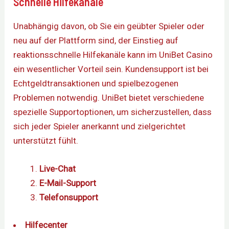
Schnelle Hilfekanäle
Unabhängig davon, ob Sie ein geübter Spieler oder
neu auf der Plattform sind, der Einstieg auf
reaktionsschnelle Hilfekanäle kann im UniBet Casino
ein wesentlicher Vorteil sein. Kundensupport ist bei
Echtgeldtransaktionen und spielbezogenen
Problemen notwendig. UniBet bietet verschiedene
spezielle Supportoptionen, um sicherzustellen, dass
sich jeder Spieler anerkannt und zielgerichtet
unterstützt fühlt.
Live-Chat
E-Mail-Support
Telefonsupport
Hilfecenter