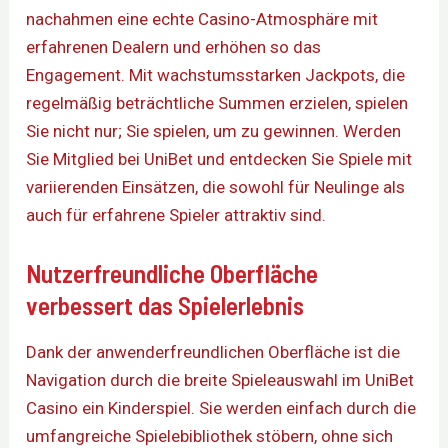
nachahmen eine echte Casino-Atmosphäre mit
erfahrenen Dealern und erhöhen so das
Engagement. Mit wachstumsstarken Jackpots, die
regelmäßig beträchtliche Summen erzielen, spielen
Sie nicht nur; Sie spielen, um zu gewinnen. Werden
Sie Mitglied bei UniBet und entdecken Sie Spiele mit
variierenden Einsätzen, die sowohl für Neulinge als
auch für erfahrene Spieler attraktiv sind.
Nutzerfreundliche Oberfläche
verbessert das Spielerlebnis
Dank der anwenderfreundlichen Oberfläche ist die
Navigation durch die breite Spieleauswahl im UniBet
Casino ein Kinderspiel. Sie werden einfach durch die
umfangreiche Spielebibliothek stöbern, ohne sich