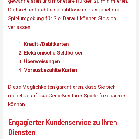
gewährleisten und monetäre Hürden zu minimieren.
Dadurch entsteht eine nahtlose und angenehme
Spielumgebung für Sie. Darauf können Sie sich
verlassen:
Kredit-/Debitkarten
Elektronische Geldbörsen
Überweisungen
Vorausbezahlte Karten
Diese Möglichkeiten garantieren, dass Sie sich
mühelos auf das Genießen Ihrer Spiele fokussieren
können.
Engagierter Kundenservice zu Ihren
Diensten