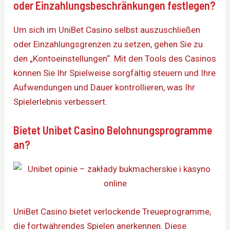
oder Einzahlungsbeschränkungen festlegen?
Um sich im UniBet Casino selbst auszuschließen
oder Einzahlungsgrenzen zu setzen, gehen Sie zu
den „Kontoeinstellungen“. Mit den Tools des Casinos
können Sie Ihr Spielweise sorgfältig steuern und Ihre
Aufwendungen und Dauer kontrollieren, was Ihr
Spielerlebnis verbessert.
Bietet Unibet Casino Belohnungsprogramme
an?
UniBet Casino bietet verlockende Treueprogramme,
die fortwährendes Spielen anerkennen. Diese