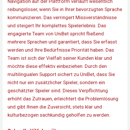
Navigation auf der Plattform verläuft wesentlich
reibungsloser, wenn Sie in Ihrer bevorzugten Sprache
kommunizieren. Das verringert Missverständnisse
und steigert Ihr komplettes Spielerlebnis. Das
engagierte Team von UniBet spricht fließend
mehrere Sprachen und garantiert, dass Sie erfasst
werden und Ihre Bedürfnisse Priorität haben. Das
Team ist sich der Vielfalt seiner Kunden klar und
möchte diese effektiv einbeziehen. Durch den
multilingualen Support sichert zu UniBet, dass Sie
nicht nur ein zusätzlicher Spieler, sondern ein
geschätzter Spieler sind. Dieses Verpflichtung
erhöht das Zutrauen, erleichtert die Problemlösung
und gibt Ihnen die Zuversicht, stets klar und
kulturbezogen sachkundig geholfen zu werden.