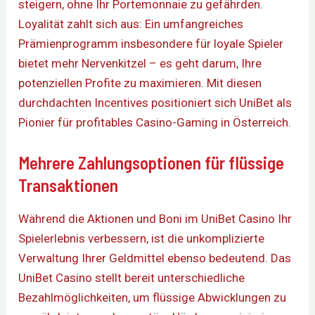
steigern, ohne Ihr Portemonnaie zu gefährden.
Loyalität zahlt sich aus: Ein umfangreiches
Prämienprogramm insbesondere für loyale Spieler
bietet mehr Nervenkitzel – es geht darum, Ihre
potenziellen Profite zu maximieren. Mit diesen
durchdachten Incentives positioniert sich UniBet als
Pionier für profitables Casino-Gaming in Österreich.
Mehrere Zahlungsoptionen für flüssige
Transaktionen
Während die Aktionen und Boni im UniBet Casino Ihr
Spielerlebnis verbessern, ist die unkomplizierte
Verwaltung Ihrer Geldmittel ebenso bedeutend. Das
UniBet Casino stellt bereit unterschiedliche
Bezahlmöglichkeiten, um flüssige Abwicklungen zu