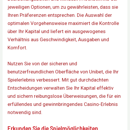
jeweiligen Optionen, um zu gewährleisten, dass sie
Ihren Präferenzen entsprechen. Die Auswahl der
optimalen Vorgehensweise maximiert die Kontrolle
über Ihr Kapital und liefert ein ausgewogenes
Verhältnis aus Geschwindigkeit, Ausgaben und
Komfort.
Nutzen Sie von der sicheren und
benutzerfreundlichen Oberfläche von Unibet, die Ihr
Spielerlebnis verbessert. Mit gut durchdachten
Entscheidungen verwalten Sie Ihr Kapital effektiv
und sichern reibungslose Überweisungen, die für ein
erfüllendes und gewinnbringendes Casino-Erlebnis
notwendig sind.
Erkunden Sie die Spielmöglichkeiten