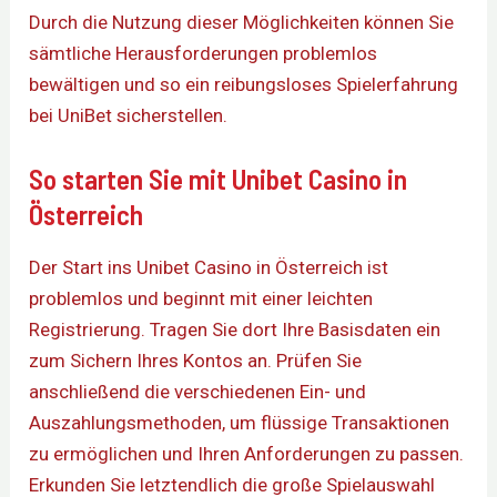
Durch die Nutzung dieser Möglichkeiten können Sie
sämtliche Herausforderungen problemlos
bewältigen und so ein reibungsloses Spielerfahrung
bei UniBet sicherstellen.
So starten Sie mit Unibet Casino in
Österreich
Der Start ins Unibet Casino in Österreich ist
problemlos und beginnt mit einer leichten
Registrierung. Tragen Sie dort Ihre Basisdaten ein
zum Sichern Ihres Kontos an. Prüfen Sie
anschließend die verschiedenen Ein- und
Auszahlungsmethoden, um flüssige Transaktionen
zu ermöglichen und Ihren Anforderungen zu passen.
Erkunden Sie letztendlich die große Spielauswahl