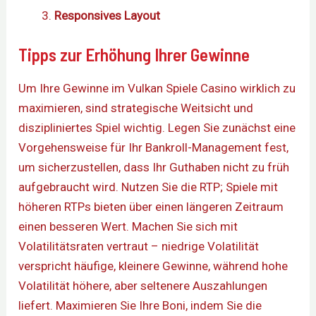
Responsives Layout
Tipps zur Erhöhung Ihrer Gewinne
Um Ihre Gewinne im Vulkan Spiele Casino wirklich zu
maximieren, sind strategische Weitsicht und
diszipliniertes Spiel wichtig. Legen Sie zunächst eine
Vorgehensweise für Ihr Bankroll-Management fest,
um sicherzustellen, dass Ihr Guthaben nicht zu früh
aufgebraucht wird. Nutzen Sie die RTP; Spiele mit
höheren RTPs bieten über einen längeren Zeitraum
einen besseren Wert. Machen Sie sich mit
Volatilitätsraten vertraut – niedrige Volatilität
verspricht häufige, kleinere Gewinne, während hohe
Volatilität höhere, aber seltenere Auszahlungen
liefert. Maximieren Sie Ihre Boni, indem Sie die