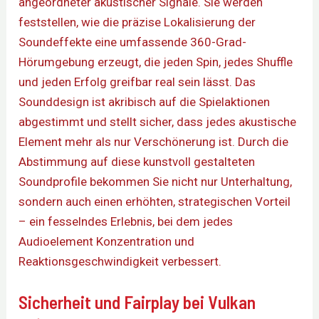
angeordneter akustischer Signale. Sie werden
feststellen, wie die präzise Lokalisierung der
Soundeffekte eine umfassende 360-Grad-
Hörumgebung erzeugt, die jeden Spin, jedes Shuffle
und jeden Erfolg greifbar real sein lässt. Das
Sounddesign ist akribisch auf die Spielaktionen
abgestimmt und stellt sicher, dass jedes akustische
Element mehr als nur Verschönerung ist. Durch die
Abstimmung auf diese kunstvoll gestalteten
Soundprofile bekommen Sie nicht nur Unterhaltung,
sondern auch einen erhöhten, strategischen Vorteil
– ein fesselndes Erlebnis, bei dem jedes
Audioelement Konzentration und
Reaktionsgeschwindigkeit verbessert.
Sicherheit und Fairplay bei Vulkan