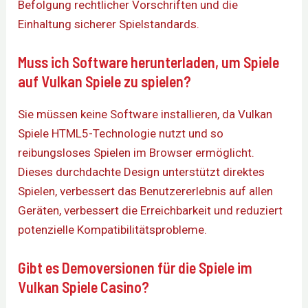
Befolgung rechtlicher Vorschriften und die
Einhaltung sicherer Spielstandards.
Muss ich Software herunterladen, um Spiele
auf Vulkan Spiele zu spielen?
Sie müssen keine Software installieren, da Vulkan
Spiele HTML5-Technologie nutzt und so
reibungsloses Spielen im Browser ermöglicht.
Dieses durchdachte Design unterstützt direktes
Spielen, verbessert das Benutzererlebnis auf allen
Geräten, verbessert die Erreichbarkeit und reduziert
potenzielle Kompatibilitätsprobleme.
Gibt es Demoversionen für die Spiele im
Vulkan Spiele Casino?