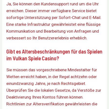
Ja, Sie können den Kundensupport rund um die Uhr
erreichen. Dieser immer verfügbare Service bietet
sofortige Unterstützung per Sofort-Chat und E-Mail.
Eine starke Infrastruktur gewährleistet eine flüssige
Kommunikation und Bearbeitung von Anfragen und
verbessert so Ihr Benutzererlebnis erheblich.
Gibt es Altersbeschränkungen für das Spielen
im Vulkan Spiele Casino?
Sie müssen das vorgeschriebene Mindestalter für
Wetten erreicht haben, in der Regel achtzehn oder
einundzwanzig Jahre, je nach Rechtsgebiet.
Überprüfen Sie die lokalen Gesetze, da Verstöße zur
Deaktivierung Ihres Kontos führen können.
Richtlinien zur Altersverifikation gewährleisten die