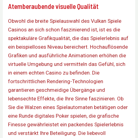
Atemberaubende visuelle Qualität
Obwohl die breite Spielauswahl des Vulkan Spiele
Casinos an sich schon faszinierend ist, ist es die
spektakuläre Grafikqualität, die das Spielerlebnis auf
ein beispielloses Niveau bereichert. Hochauflösende
Grafiken und ausführliche Animationen erhöhen die
virtuelle Umgebung und vermitteln das Gefühl, sich
in einem echten Casino zu befinden. Die
fortschrittlichen Rendering-Technologien
garantieren geschmeidige Übergänge und
lebensechte Effekte, die Ihre Sinne faszinieren. Ob
Sie die Walzen eines Spielautomaten betätigen oder
eine Runde digitales Poker spielen, die grafische
Finesse gewährleistet ein packendes Spielerlebnis
und verstärkt Ihre Beteiligung. Die liebevoll