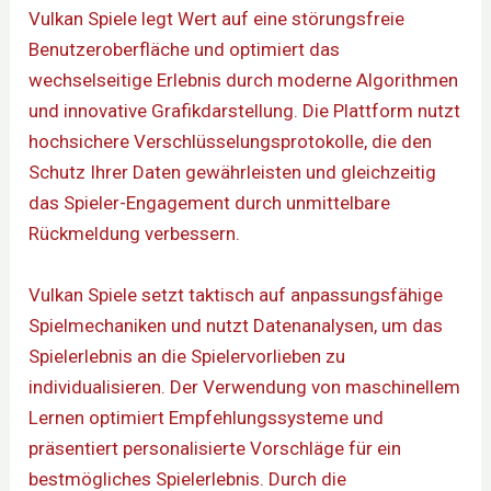
Vulkan Spiele legt Wert auf eine störungsfreie
Benutzeroberfläche und optimiert das
wechselseitige Erlebnis durch moderne Algorithmen
und innovative Grafikdarstellung. Die Plattform nutzt
hochsichere Verschlüsselungsprotokolle, die den
Schutz Ihrer Daten gewährleisten und gleichzeitig
das Spieler-Engagement durch unmittelbare
Rückmeldung verbessern.
Vulkan Spiele setzt taktisch auf anpassungsfähige
Spielmechaniken und nutzt Datenanalysen, um das
Spielerlebnis an die Spielervorlieben zu
individualisieren. Der Verwendung von maschinellem
Lernen optimiert Empfehlungssysteme und
präsentiert personalisierte Vorschläge für ein
bestmögliches Spielerlebnis. Durch die