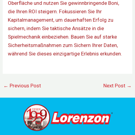
Oberfläche und nutzen Sie gewinnbringende Boni,
die Ihren ROI steigern. Fokussieren Sie Ihr
Kapitalmanagement, um dauerhaften Erfolg zu
sichern, indem Sie taktische Ansätze in die
Spielmechanik einbeziehen. Bauen Sie auf starke
Sicherheitsmaßnahmen zum Sichern Ihrer Daten,
während Sie dieses einzigartige Erlebnis erkunden.
←
Previous Post
Next Post
→