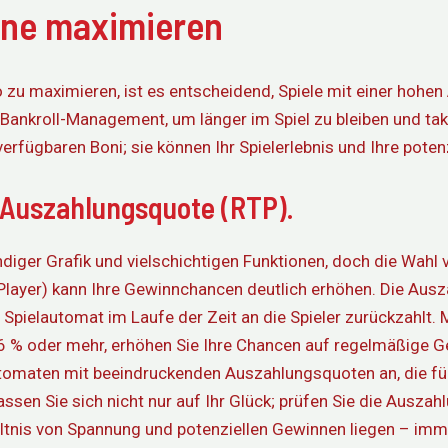
nne maximieren
 zu maximieren, ist es entscheidend, Spiele mit einer hohe
Bankroll-Management, um länger im Spiel zu bleiben und takt
verfügbaren Boni; sie können Ihr Spielerlebnis und Ihre poten
 Auszahlungsquote (RTP).
diger Grafik und vielschichtigen Funktionen, doch die Wahl 
layer) kann Ihre Gewinnchancen deutlich erhöhen. Die Ausza
Spielautomat im Laufe der Zeit an die Spieler zurückzahlt. M
6 % oder mehr, erhöhen Sie Ihre Chancen auf regelmäßige G
tomaten mit beeindruckenden Auszahlungsquoten an, die für
ssen Sie sich nicht nur auf Ihr Glück; prüfen Sie die Auszahl
ältnis von Spannung und potenziellen Gewinnen liegen – im