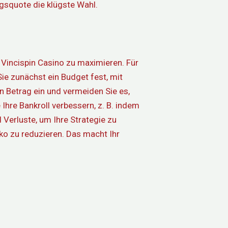
ngsquote die klügste Wahl.
 Vincispin Casino zu maximieren. Für
ie zunächst ein Budget fest, mit
en Betrag ein und vermeiden Sie es,
Ihre Bankroll verbessern, z. B. indem
 Verluste, um Ihre Strategie zu
iko zu reduzieren. Das macht Ihr