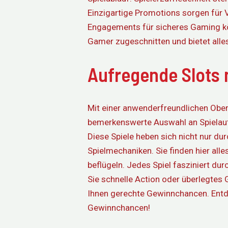
Einzigartige Promotions sorgen für 
Engagements für sicheres Gaming kö
Gamer zugeschnitten und bietet alle
Aufregende Slots
Mit einer anwenderfreundlichen Ober
bemerkenswerte Auswahl an Spielauto
Diese Spiele heben sich nicht nur d
Spielmechaniken. Sie finden hier alle
beflügeln. Jedes Spiel fasziniert du
Sie schnelle Action oder überlegtes
Ihnen gerechte Gewinnchancen. Entde
Gewinnchancen!