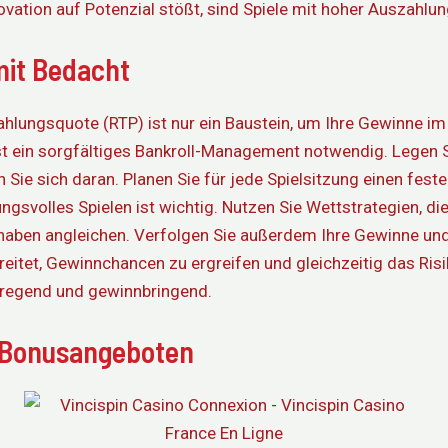
novation auf Potenzial stößt, sind Spiele mit hoher Auszahlu
mit Bedacht
hlungsquote (RTP) ist nur ein Baustein, um Ihre Gewinne im
 ist ein sorgfältiges Bankroll-Management notwendig. Legen S
n Sie sich daran. Planen Sie für jede Spielsitzung einen fest
svolles Spielen ist wichtig. Nutzen Sie Wettstrategien, die 
uthaben angleichen. Verfolgen Sie außerdem Ihre Gewinne und
reitet, Gewinnchancen zu ergreifen und gleichzeitig das Ris
ufregend und gewinnbringend.
n Bonusangeboten