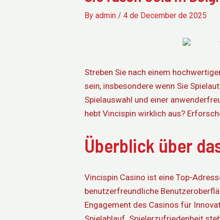
By
admin
/
4 de December de 2025
Streben Sie nach einem hochwertigen
sein, insbesondere wenn Sie Spielau
Spielauswahl und einer anwenderfreu
hebt Vincispin wirklich aus? Erforsc
Überblick über da
Vincispin Casino ist eine Top-Adress
benutzerfreundliche Benutzeroberflä
Engagement des Casinos für Innovati
Spielablauf. Spielerzufriedenheit ste