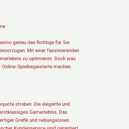
Casino
genau das Richtige für Sie
evorzugen. Mit einer faszinierenden
amerlebnis zu optimieren. Doch was
ür Online-Spielbegeisterte machen.
squote streben. Die elegante und
erstklassiges Gamerlebnis. Das
ertiger Grafik und reibungslosen
rascher Kundenservice sind garantiert.