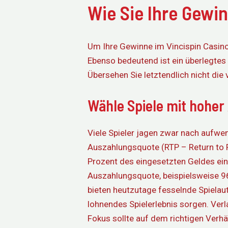
Wie Sie Ihre Gewi
Um Ihre Gewinne im Vincispin Casino
Ebenso bedeutend ist ein überlegtes 
Übersehen Sie letztendlich nicht die 
Wähle Spiele mit hoher
Viele Spieler jagen zwar nach aufwen
Auszahlungsquote (RTP – Return to P
Prozent des eingesetzten Geldes ein 
Auszahlungsquote, beispielsweise 9
bieten heutzutage fesselnde Spielau
lohnendes Spielerlebnis sorgen. Verla
Fokus sollte auf dem richtigen Verh