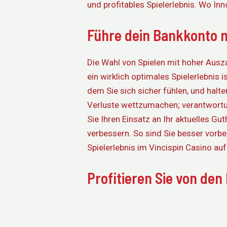
und profitables Spielerlebnis. Wo In
Führe dein Bankkonto 
Die Wahl von Spielen mit hoher Ausza
ein wirklich optimales Spielerlebnis
dem Sie sich sicher fühlen, und halte
Verluste wettzumachen; verantwortung
Sie Ihren Einsatz an Ihr aktuelles G
verbessern. So sind Sie besser vorbe
Spielerlebnis im Vincispin Casino a
Profitieren Sie von de