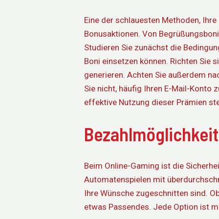
Eine der schlauesten Methoden, Ihre e
Bonusaktionen. Von Begrüßungsboni b
Studieren Sie zunächst die Bedingung
Boni einsetzen können. Richten Sie s
generieren. Achten Sie außerdem nac
Sie nicht, häufig Ihren E-Mail-Konto
effektive Nutzung dieser Prämien st
Bezahlmöglichkei
Beim Online-Gaming ist die Sicherh
Automatenspielen mit überdurchschnit
Ihre Wünsche zugeschnitten sind. Ob
etwas Passendes. Jede Option ist mi