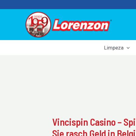
Skip
to
content
Limpeza
Vincispin Casino – S
Sie rasch Geld in Belg