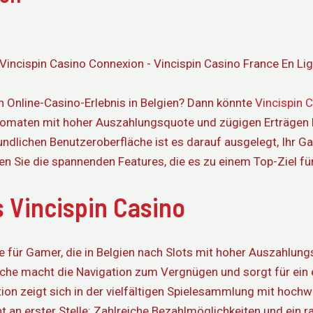
 Online-Casino-Erlebnis in Belgien? Dann könnte
Vincispin 
tomaten mit hoher Auszahlungsquote und zügigen Erträgen b
ndlichen Benutzeroberfläche ist es darauf ausgelegt, Ihr G
hen Sie die spannenden Features, die es zu einem Top-Ziel f
s Vincispin Casino
e für Gamer, die in Belgien nach Slots mit hoher Auszahlung
che macht die Navigation zum Vergnügen und sorgt für ein 
on zeigt sich in der vielfältigen Spielesammlung mit hochw
ht an erster Stelle: Zahlreiche Bezahlmöglichkeiten und ein 