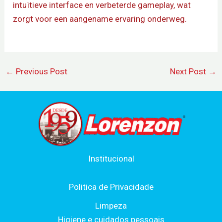
intuïtieve interface en verbeterde gameplay, wat
zorgt voor een aangename ervaring onderweg.
←
Previous Post
Next Post
→
Institucional
Politica de Privacidade
Limpeza
Higiene e cuidados pessoais