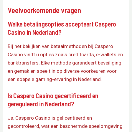
Veelvoorkomende vragen
Welke betalingsopties accepteert Caspero
Casino in Nederland?
Bij het bekijken van betaalmethoden bij Caspero
Casino vindt u opties zoals creditcards, e-wallets en
banktransfers. Elke methode garandeert beveiliging
en gemak en speelt in op diverse voorkeuren voor
een soepele gaming-ervaring in Nederland.
Is Caspero Casino gecertificeerd en
gereguleerd in Nederland?
Ja, Caspero Casino is gelicentieerd en
gecontroleerd, wat een beschermde speelomgeving