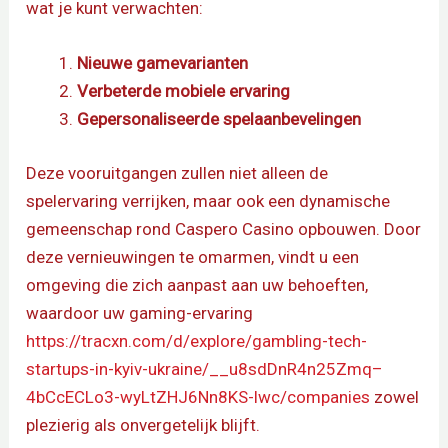
wat je kunt verwachten:
Nieuwe gamevarianten
Verbeterde mobiele ervaring
Gepersonaliseerde spelaanbevelingen
Deze vooruitgangen zullen niet alleen de
spelervaring verrijken, maar ook een dynamische
gemeenschap rond Caspero Casino opbouwen. Door
deze vernieuwingen te omarmen, vindt u een
omgeving die zich aanpast aan uw behoeften,
waardoor uw gaming-ervaring
https://tracxn.com/d/explore/gambling-tech-
startups-in-kyiv-ukraine/__u8sdDnR4n25Zmq–
4bCcECLo3-wyLtZHJ6Nn8KS-lwc/companies
zowel
plezierig als onvergetelijk blijft.