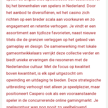
bij het binnenhalen van spelers in Nederland. Door
het aanbod te diversifiëren, wil het casino zich
richten op een breder scala aan voorkeuren en zo
engagement en retentie verhogen. Je vindt er een
assortiment aan tijdloze favorieten, naast nieuwe
titels die de grenzen verleggen op het gebied van
gameplay en design. De samenwerking met lokale
gameontwikkelaars verrijkt deze collectie verder en
biedt unieke ervaringen die resoneren met de
Nederlandse cultuur. Met de focus op kwaliteit
boven kwantiteit, is elk spel uitgezocht om
opwinding en uitdaging te bieden. Deze strategische
uitbreiding verhoogt niet alleen je speelplezier, maar
positioneert Caspero ook als een vooraanstaande
speler in de concurrerende online gamingmarkt. Je
spelavontuur was nog nooit zo veelbelovend.