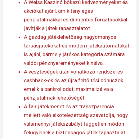
A Weiss Kaszinó bőkezű kedvezményeket és
akciókat ajánl, amik tényleges
pénzjutalmakkal és díjmentes forgatásokkal
javítják a játék tapasztalatot.
A gazdag játéklehetőség hagyományos
társasjátékokat és modern játékautomatákat
is ajánl, bármely játékos kategória számára
valódi pénznyereményeket kínálva.
A veszteségek után vonatkozó rendszeres
cashback-ek és az újra feltöltési bónuszok
emelik a bankrollodat, maximalizálva a
pénzjutalmak lehetőségét.
A fair játékmenet és az transzparencia
mellett való elkötelezettség szavatolja, hogy
valamennyi játékszabályt független módon
felügyelnek a biztonságos játék tapasztalat