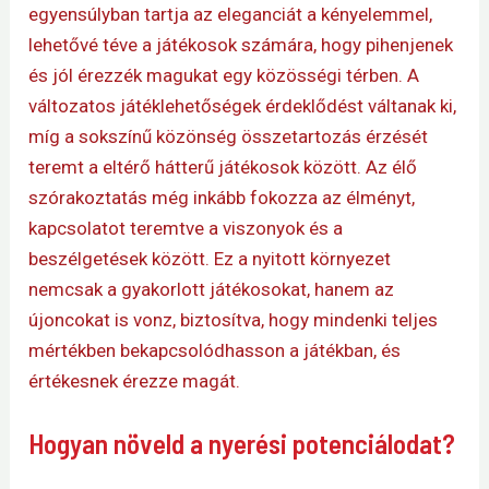
egyensúlyban tartja az eleganciát a kényelemmel,
lehetővé téve a játékosok számára, hogy pihenjenek
és jól érezzék magukat egy közösségi térben. A
változatos játéklehetőségek érdeklődést váltanak ki,
míg a sokszínű közönség összetartozás érzését
teremt a eltérő hátterű játékosok között. Az élő
szórakoztatás még inkább fokozza az élményt,
kapcsolatot teremtve a viszonyok és a
beszélgetések között. Ez a nyitott környezet
nemcsak a gyakorlott játékosokat, hanem az
újoncokat is vonz, biztosítva, hogy mindenki teljes
mértékben bekapcsolódhasson a játékban, és
értékesnek érezze magát.
Hogyan növeld a nyerési potenciálodat?