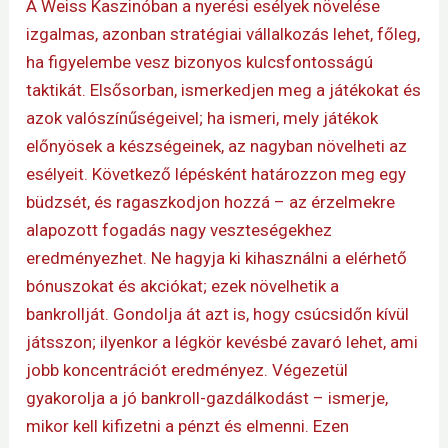
A Weiss Kaszinóban a nyerési esélyek növelése
izgalmas, azonban stratégiai vállalkozás lehet, főleg,
ha figyelembe vesz bizonyos kulcsfontosságú
taktikát. Elsősorban, ismerkedjen meg a játékokat és
azok valószínűségeivel; ha ismeri, mely játékok
előnyösek a készségeinek, az nagyban növelheti az
esélyeit. Következő lépésként határozzon meg egy
büdzsét, és ragaszkodjon hozzá – az érzelmekre
alapozott fogadás nagy veszteségekhez
eredményezhet. Ne hagyja ki kihasználni a elérhető
bónuszokat és akciókat; ezek növelhetik a
bankrollját. Gondolja át azt is, hogy csúcsidőn kívül
játsszon; ilyenkor a légkör kevésbé zavaró lehet, ami
jobb koncentrációt eredményez. Végezetül
gyakorolja a jó bankroll-gazdálkodást – ismerje,
mikor kell kifizetni a pénzt és elmenni. Ezen