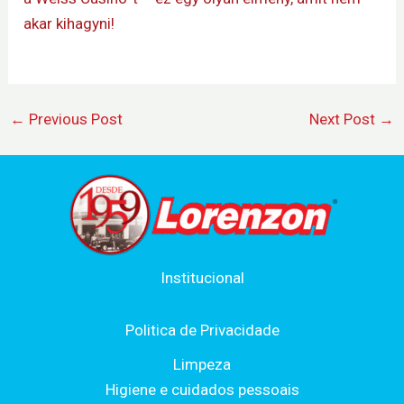
akar kihagyni!
←
Previous Post
Next Post
→
Institucional
Politica de Privacidade
Limpeza
Higiene e cuidados pessoais