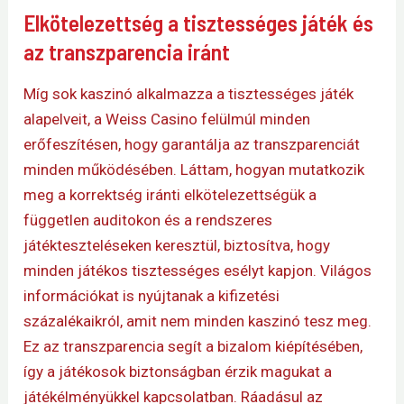
Elkötelezettség a tisztességes játék és
az transzparencia iránt
Míg sok kaszinó alkalmazza a tisztességes játék
alapelveit, a Weiss Casino felülmúl minden
erőfeszítésen, hogy garantálja az transzparenciát
minden működésében. Láttam, hogyan mutatkozik
meg a korrektség iránti elkötelezettségük a
független auditokon és a rendszeres
játékteszteléseken keresztül, biztosítva, hogy
minden játékos tisztességes esélyt kapjon. Világos
információkat is nyújtanak a kifizetési
százalékaikról, amit nem minden kaszinó tesz meg.
Ez az transzparencia segít a bizalom kiépítésében,
így a játékosok biztonságban érzik magukat a
játékélményükkel kapcsolatban. Ráadásul az