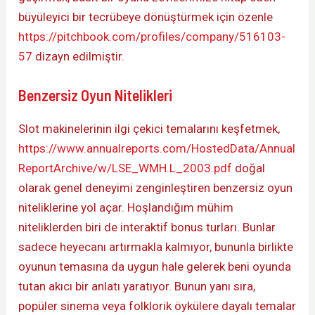
büyüleyici bir tecrübeye dönüştürmek için özenle
https://pitchbook.com/profiles/company/516103-
57
dizayn edilmiştir.
Benzersiz Oyun Nitelikleri
Slot makinelerinin ilgi çekici temalarını keşfetmek,
https://www.annualreports.com/HostedData/Annual
ReportArchive/w/LSE_WMH.L_2003.pdf
doğal
olarak genel deneyimi zenginleştiren benzersiz oyun
niteliklerine yol açar. Hoşlandığım mühim
niteliklerden biri de interaktif bonus turları. Bunlar
sadece heyecanı artırmakla kalmıyor, bununla birlikte
oyunun temasına da uygun hale gelerek beni oyunda
tutan akıcı bir anlatı yaratıyor. Bunun yanı sıra,
popüler sinema veya folklorik öykülere dayalı temalar