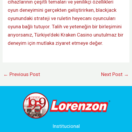
cihazlarının çeşitli temaları ve yenilikçi özellikleri
oyun deneyimini gerçekten geliştirirken, blackjack
oyunundaki strateji ve ruletin heyecanı oyuncuları
oyuna bağlı tutuyor. Talih ve yeteneğin bir birleşimini
arıyorsanız, Türkiye’deki Kraken Casino unutulmaz bir
deneyim için mutlaka ziyaret etmeye değer.
←
Previous Post
Next Post
→
Institucional