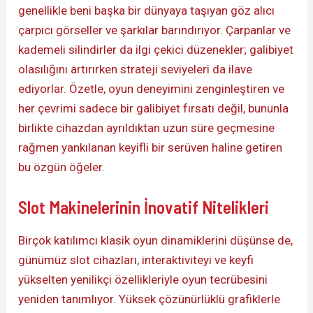
genellikle beni başka bir dünyaya taşıyan göz alıcı
çarpıcı görseller ve şarkılar barındırıyor. Çarpanlar ve
kademeli silindirler da ilgi çekici düzenekler; galibiyet
olasılığını artırırken strateji seviyeleri da ilave
ediyorlar. Özetle, oyun deneyimini zenginleştiren ve
her çevrimi sadece bir galibiyet fırsatı değil, bununla
birlikte cihazdan ayrıldıktan uzun süre geçmesine
rağmen yankılanan keyifli bir serüven haline getiren
bu özgün öğeler.
Slot Makinelerinin İnovatif Nitelikleri
Birçok katılımcı klasik oyun dinamiklerini düşünse de,
günümüz slot cihazları, interaktiviteyi ve keyfi
yükselten yenilikçi özellikleriyle oyun tecrübesini
yeniden tanımlıyor. Yüksek çözünürlüklü grafiklerle