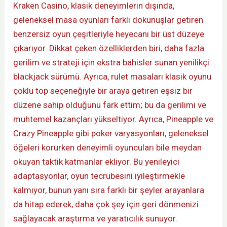
Kraken Casino, klasik deneyimlerin dışında,
geleneksel masa oyunları farklı dokunuşlar getiren
benzersiz oyun çeşitleriyle heyecanı bir üst düzeye
çıkarıyor. Dikkat çeken özelliklerden biri, daha fazla
gerilim ve strateji için ekstra bahisler sunan yenilikçi
blackjack sürümü. Ayrıca, rulet masaları klasik oyunu
çoklu top seçeneğiyle bir araya getiren eşsiz bir
düzene sahip olduğunu fark ettim; bu da gerilimi ve
muhtemel kazançları yükseltiyor. Ayrıca, Pineapple ve
Crazy Pineapple gibi poker varyasyonları, geleneksel
öğeleri korurken deneyimli oyuncuları bile meydan
okuyan taktik katmanlar ekliyor. Bu yenileyici
adaptasyonlar, oyun tecrübesini iyileştirmekle
kalmıyor, bunun yanı sıra farklı bir şeyler arayanlara
da hitap ederek, daha çok şey için geri dönmenizi
sağlayacak araştırma ve yaratıcılık sunuyor.