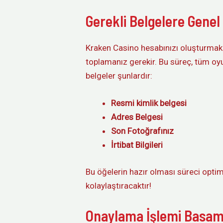
Gerekli Belgelere Genel
Kraken Casino hesabınızı oluşturmak 
toplamanız gerekir. Bu süreç, tüm oyu
belgeler şunlardır:
Resmi kimlik belgesi
Adres Belgesi
Son Fotoğrafınız
İrtibat Bilgileri
Bu öğelerin hazır olması süreci opti
kolaylaştıracaktır!
Onaylama İşlemi Basam