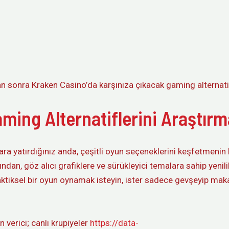
n sonra Kraken Casino’da karşınıza çıkacak gaming alternatif
ming Alternatiflerini Araştırm
ra yatırdığınız anda, çeşitli oyun seçeneklerini keşfetmenin h
ndan, göz alıcı grafiklere ve sürükleyici temalara sahip yenili
ktiksel bir oyun oynamak isteyin, ister sadece gevşeyip mak
 verici; canlı krupiyeler
https://data-