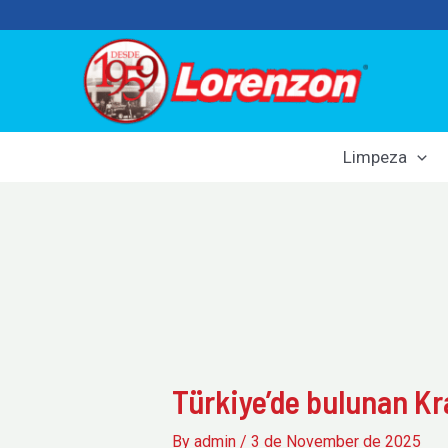
Skip
to
content
Limpeza
Türkiye’de bulunan K
By
admin
/
3 de November de 2025