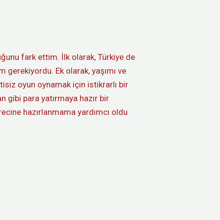
nu fark ettim. İlk olarak, Türkiye de
m gerekiyordu. Ek olarak, yaşımı ve
isiz oyun oynamak için istikrarlı bir
n gibi para yatırmaya hazır bir
ürecine hazırlanmama yardımcı oldu