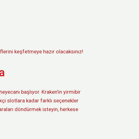
lerini keşfetmeye hazır olacaksınız!
a
eyecanı başlıyor. Kraken’in yirmibir
kçi slotlara kadar farklı seçenekler
araları döndürmek isteyin, herkese