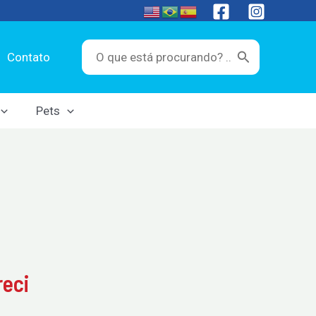
Search
Contato
for:
Pets
reci