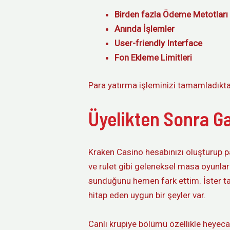
Birden fazla Ödeme Metotları
Anında İşlemler
User-friendly Interface
Fon Ekleme Limitleri
Para yatırma işleminizi tamamladıkta
Üyelikten Sonra Ga
Kraken Casino hesabınızı oluşturup pa
ve rulet gibi geleneksel masa oyunları
sunduğunu hemen fark ettim. İster ta
hitap eden uygun bir şeyler var.
Canlı krupiye bölümü özellikle heyecan