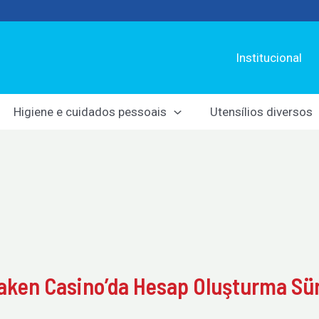
Institucional
Higiene e cuidados pessoais
Utensílios diversos
raken Casino’da Hesap Oluşturma Sü