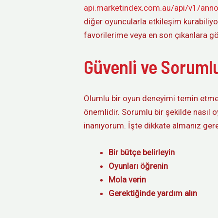
api.marketindex.com.au/api/v1/ann
diğer oyuncularla etkileşim kurabiliy
favorilerime veya en son çıkanlara gö
Güvenli ve Sorum
Olumlu bir oyun deneyimi temin etme
önemlidir. Sorumlu bir şekilde nasıl 
inanıyorum. İşte dikkate almanız ger
Bir bütçe belirleyin
Oyunları öğrenin
Mola verin
Gerektiğinde yardım alın