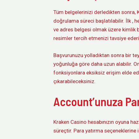
Tüm belgelerinizi derledikten sonra,
doğrulama süreci başlatılabilir. İlk 
ve adres belgesi olmak üzere kimlik b
resimler tercih etmenizi tavsiye eder
Başvurunuzu yolladıktan sonra bir tey
yoğunluğa göre daha uzun alabilir. 
fonksiyonlara eksiksiz erişim elde e
çıkarabileceksiniz.
Account’unuza Par
Kraken Casino hesabınızın oyuna haz
süreçtir. Para yatırma seçeneklerine i