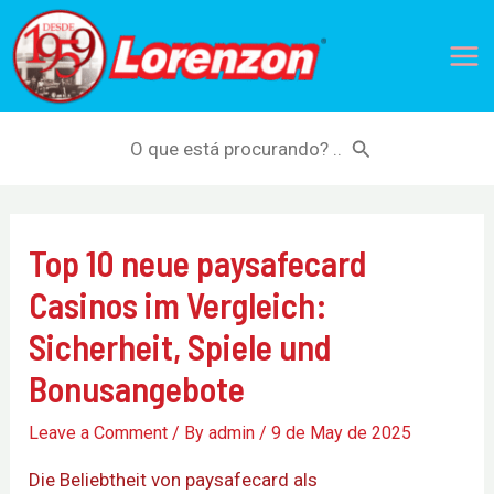
Skip
Mai
to
Me
content
Search
for:
Top 10 neue paysafecard
Casinos im Vergleich:
Sicherheit, Spiele und
Bonusangebote
Leave a Comment
/ By
admin
/
9 de May de 2025
Die Beliebtheit von paysafecard als