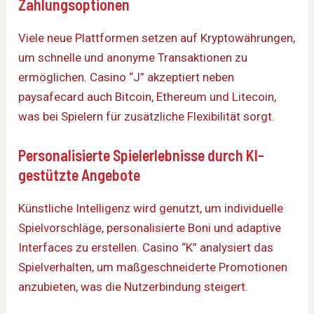
Zahlungsoptionen
Viele neue Plattformen setzen auf Kryptowährungen,
um schnelle und anonyme Transaktionen zu
ermöglichen. Casino “J” akzeptiert neben
paysafecard auch Bitcoin, Ethereum und Litecoin,
was bei Spielern für zusätzliche Flexibilität sorgt.
Personalisierte Spielerlebnisse durch KI-
gestützte Angebote
Künstliche Intelligenz wird genutzt, um individuelle
Spielvorschläge, personalisierte Boni und adaptive
Interfaces zu erstellen. Casino “K” analysiert das
Spielverhalten, um maßgeschneiderte Promotionen
anzubieten, was die Nutzerbindung steigert.