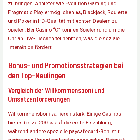
zu bringen. Anbieter wie Evolution Gaming und
Pragmatic Play ermöglichen es, Blackjack, Roulette
und Poker in HD-Qualität mit echten Dealern zu
spielen. Bei Casino “C” können Spieler rund um die
Uhr an Live-Tischen teilnehmen, was die soziale
Interaktion fördert.
Bonus- und Promotionsstrategien bei
den Top-Neulingen
Vergleich der Willkommensboni und
Umsatzanforderungen
Willkommensboni variieren stark: Einige Casinos
bieten bis zu 200 % auf die erste Einzahlung,
während andere spezielle paysafecard-Boni mit
geringeren Umsatzanforderungen haben. Beispiel: