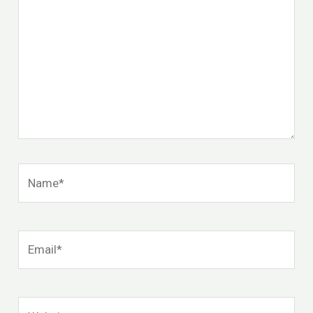
Name*
Email*
Website