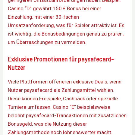
Casino “D” gewährt 150 € Bonus bei einer
Einzahlung, mit einer 30-fachen
Umsatzanforderung, was für Spieler attraktiv ist. Es
ist wichtig, die Bonusbedingungen genau zu prüfen,
um Überraschungen zu vermeiden.
Exklusive Promotionen für paysafecard-
Nutzer
Viele Plattformen offerieren exklusive Deals, wenn
Nutzer paysafecard als Zahlungsmittel wählen.
Diese können Freispiele, Cashback oder spezielle
Turniere umfassen. Casino “E” beispielsweise
belohnt paysafecard-Transaktionen mit zusätzlichen
Bonusgeld, was die Nutzung dieser
Zahlungsmethode noch lohnenswerter macht.