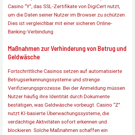
Casino “Y”, das SSL-Zertifikate von DigiCert nutzt,
um die Daten seiner Nutzer im Browser zu schützen.
Dies ist vergleichbar mit einer sicheren Online-
Banking-Verbindung.
Maßnahmen zur Verhinderung von Betrug und
Geldwäsche
Fortschrittliche Casinos setzen auf automatisierte
Betrugserkennungssysteme und strenge
Verifizierungsprozesse. Bei der Anmeldung müssen
Nutzer häufig ihre Identität durch Dokumente
bestätigen, was Geldwäsche vorbeugt. Casino “Z”
nutzt KI-basierte Überwachungssysteme, die
verdächtige Aktivitäten sofort erkennen und
blockieren. Solche Maßnahmen schaffen ein