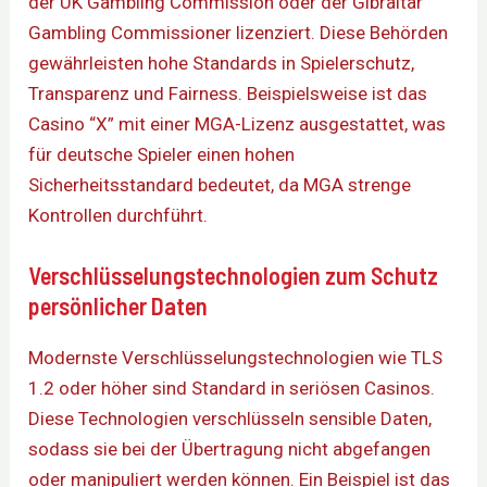
der UK Gambling Commission oder der Gibraltar
Gambling Commissioner lizenziert. Diese Behörden
gewährleisten hohe Standards in Spielerschutz,
Transparenz und Fairness. Beispielsweise ist das
Casino “X” mit einer MGA-Lizenz ausgestattet, was
für deutsche Spieler einen hohen
Sicherheitsstandard bedeutet, da MGA strenge
Kontrollen durchführt.
Verschlüsselungstechnologien zum Schutz
persönlicher Daten
Modernste Verschlüsselungstechnologien wie TLS
1.2 oder höher sind Standard in seriösen Casinos.
Diese Technologien verschlüsseln sensible Daten,
sodass sie bei der Übertragung nicht abgefangen
oder manipuliert werden können. Ein Beispiel ist das