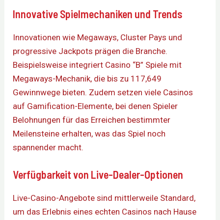
Innovative Spielmechaniken und Trends
Innovationen wie Megaways, Cluster Pays und
progressive Jackpots prägen die Branche.
Beispielsweise integriert Casino “B” Spiele mit
Megaways-Mechanik, die bis zu 117,649
Gewinnwege bieten. Zudem setzen viele Casinos
auf Gamification-Elemente, bei denen Spieler
Belohnungen für das Erreichen bestimmter
Meilensteine erhalten, was das Spiel noch
spannender macht.
Verfügbarkeit von Live-Dealer-Optionen
Live-Casino-Angebote sind mittlerweile Standard,
um das Erlebnis eines echten Casinos nach Hause