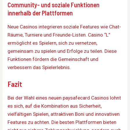
Community- und soziale Funktionen
innerhalb der Plattformen
Neue Casinos integrieren soziale Features wie Chat-
Räume, Turniere und Freunde-Listen. Casino “L”
ermöglicht es Spielern, sich zu vernetzen,
gemeinsam zu spielen und Erfolge zu teilen. Diese
Funktionen fördern die Gemeinschaft und
verbessern das Spielerlebnis.
Fazit
Bei der Wahl eines neuen paysafecard Casinos lohnt
es sich, auf die Kombination aus Sicherheit,
vielfältigen Spielen, attraktiven Boni und innovativen
Features zu achten. Die besten Plattformen bieten