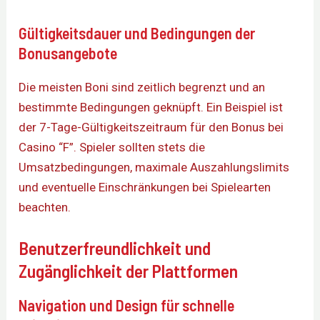
Gültigkeitsdauer und Bedingungen der
Bonusangebote
Die meisten Boni sind zeitlich begrenzt und an
bestimmte Bedingungen geknüpft. Ein Beispiel ist
der 7-Tage-Gültigkeitszeitraum für den Bonus bei
Casino “F”. Spieler sollten stets die
Umsatzbedingungen, maximale Auszahlungslimits
und eventuelle Einschränkungen bei Spielearten
beachten.
Benutzerfreundlichkeit und
Zugänglichkeit der Plattformen
Navigation und Design für schnelle