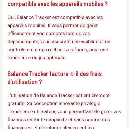
compatible avec les appareils mobiles ?
Oui, Balance Tracker est compatible avec les
appareils mobiles. Il vous permet de gérer
efficacement vos comptes lors de vos
déplacements, vous assurant une visibilité et un
contrôle en temps réel sur vos fonds, pour une
expérience de jeu optimale.
Balance Tracker facture-t-il des frais
d’utilisation ?
L’utilisation de Balance Tracker est entièrement
gratuite. Sa conception innovante privilégie
l’expérience utilisateur, vous permettant de gérer vos
finances en toute simplicité et sans contraintes
financières, et d’exploiter pleinement les