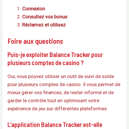
Connexion
Consultez vos bonus
Réclamez et utilisez
Foire aux questions
Puis-je exploiter Balance Tracker pour
plusieurs comptes de casino ?
Oui, vous pouvez utiliser un outil de suivi de solde
pour plusieurs comptes de casino. Il vous permet de
mieux gérer vos finances, de rester informé et de
garder le contrôle tout en optimisant votre
expérience de jeu sur différentes plateformes.
L’application Balance Tracker est-elle