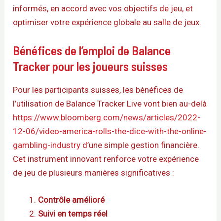
informés, en accord avec vos objectifs de jeu, et
optimiser votre expérience globale au salle de jeux.
Bénéfices de l’emploi de Balance
Tracker pour les joueurs suisses
Pour les participants suisses, les bénéfices de
l’utilisation de Balance Tracker Live vont bien au-delà
https://www.bloomberg.com/news/articles/2022-
12-06/video-america-rolls-the-dice-with-the-online-
gambling-industry
d’une simple gestion financière.
Cet instrument innovant renforce votre expérience
de jeu de plusieurs manières significatives :
Contrôle amélioré
Suivi en temps réel