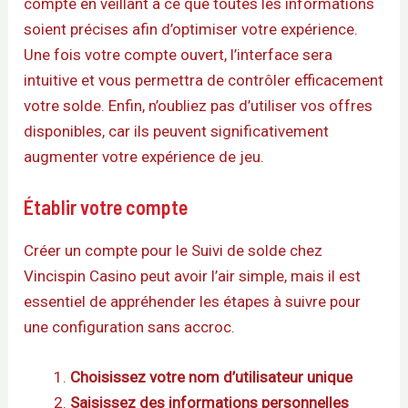
compte en veillant à ce que toutes les informations
soient précises afin d’optimiser votre expérience.
Une fois votre compte ouvert, l’interface sera
intuitive et vous permettra de contrôler efficacement
votre solde. Enfin, n’oubliez pas d’utiliser vos offres
disponibles, car ils peuvent significativement
augmenter votre expérience de jeu.
Établir votre compte
Créer un compte pour le Suivi de solde chez
Vincispin Casino peut avoir l’air simple, mais il est
essentiel de appréhender les étapes à suivre pour
une configuration sans accroc.
Choisissez votre nom d’utilisateur unique
Saisissez des informations personnelles