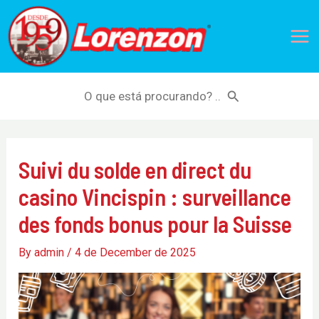
Skip
Mai
to
Me
content
Search
for:
Suivi du solde en direct du
casino Vincispin : surveillance
des fonds bonus pour la Suisse
By
admin
/
4 de December de 2025