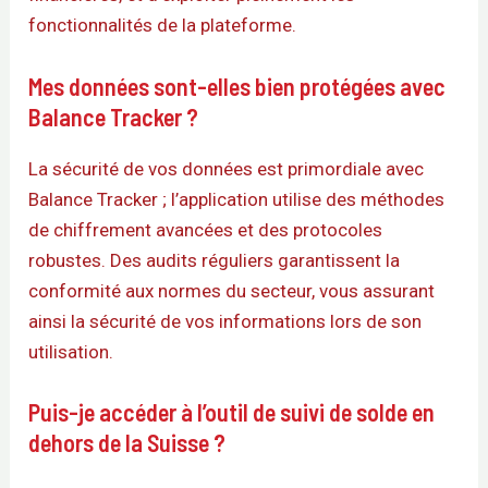
fonctionnalités de la plateforme.
Mes données sont-elles bien protégées avec
Balance Tracker ?
La sécurité de vos données est primordiale avec
Balance Tracker ; l’application utilise des méthodes
de chiffrement avancées et des protocoles
robustes. Des audits réguliers garantissent la
conformité aux normes du secteur, vous assurant
ainsi la sécurité de vos informations lors de son
utilisation.
Puis-je accéder à l’outil de suivi de solde en
dehors de la Suisse ?