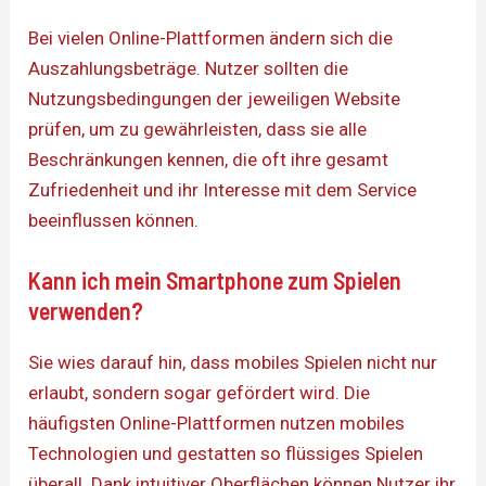
Bei vielen Online-Plattformen ändern sich die
Auszahlungsbeträge. Nutzer sollten die
Nutzungsbedingungen der jeweiligen Website
prüfen, um zu gewährleisten, dass sie alle
Beschränkungen kennen, die oft ihre gesamt
Zufriedenheit und ihr Interesse mit dem Service
beeinflussen können.
Kann ich mein Smartphone zum Spielen
verwenden?
Sie wies darauf hin, dass mobiles Spielen nicht nur
erlaubt, sondern sogar gefördert wird. Die
häufigsten Online-Plattformen nutzen mobiles
Technologien und gestatten so flüssiges Spielen
überall. Dank intuitiver Oberflächen können Nutzer ihr