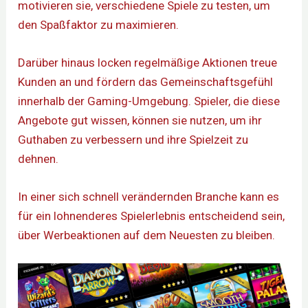
motivieren sie, verschiedene Spiele zu testen, um
den Spaßfaktor zu maximieren.
Darüber hinaus locken regelmäßige Aktionen treue
Kunden an und fördern das Gemeinschaftsgefühl
innerhalb der Gaming-Umgebung. Spieler, die diese
Angebote gut wissen, können sie nutzen, um ihr
Guthaben zu verbessern und ihre Spielzeit zu
dehnen.
In einer sich schnell verändernden Branche kann es
für ein lohnenderes Spielerlebnis entscheidend sein,
über Werbeaktionen auf dem Neuesten zu bleiben.