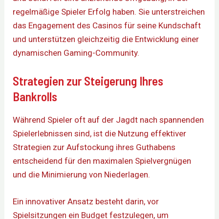
regelmäßige Spieler Erfolg haben. Sie unterstreichen
das Engagement des Casinos für seine Kundschaft
und unterstützen gleichzeitig die Entwicklung einer
dynamischen Gaming-Community.
Strategien zur Steigerung Ihres
Bankrolls
Während Spieler oft auf der Jagdt nach spannenden
Spielerlebnissen sind, ist die Nutzung effektiver
Strategien zur Aufstockung ihres Guthabens
entscheidend für den maximalen Spielvergnügen
und die Minimierung von Niederlagen.
Ein innovativer Ansatz besteht darin, vor
Spielsitzungen ein Budget festzulegen, um