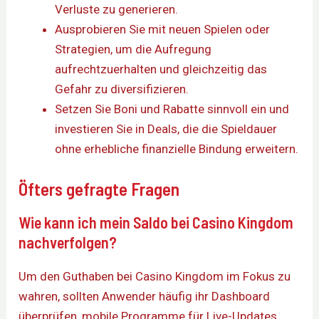
Verluste zu generieren.
Ausprobieren Sie mit neuen Spielen oder
Strategien, um die Aufregung
aufrechtzuerhalten und gleichzeitig das
Gefahr zu diversifizieren.
Setzen Sie Boni und Rabatte sinnvoll ein und
investieren Sie in Deals, die die Spieldauer
ohne erhebliche finanzielle Bindung erweitern.
Öfters gefragte Fragen
Wie kann ich mein Saldo bei Casino Kingdom
nachverfolgen?
Um den Guthaben bei Casino Kingdom im Fokus zu
wahren, sollten Anwender häufig ihr Dashboard
überprüfen, mobile Programme für Live-Updates