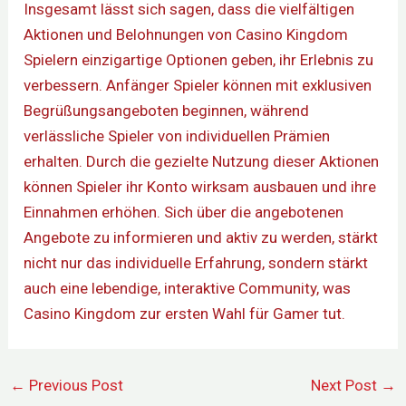
Insgesamt lässt sich sagen, dass die vielfältigen
Aktionen und Belohnungen von Casino Kingdom
Spielern einzigartige Optionen geben, ihr Erlebnis zu
verbessern. Anfänger Spieler können mit exklusiven
Begrüßungsangeboten beginnen, während
verlässliche Spieler von individuellen Prämien
erhalten. Durch die gezielte Nutzung dieser Aktionen
können Spieler ihr Konto wirksam ausbauen und ihre
Einnahmen erhöhen. Sich über die angebotenen
Angebote zu informieren und aktiv zu werden, stärkt
nicht nur das individuelle Erfahrung, sondern stärkt
auch eine lebendige, interaktive Community, was
Casino Kingdom zur ersten Wahl für Gamer tut.
←
Previous Post
Next Post
→