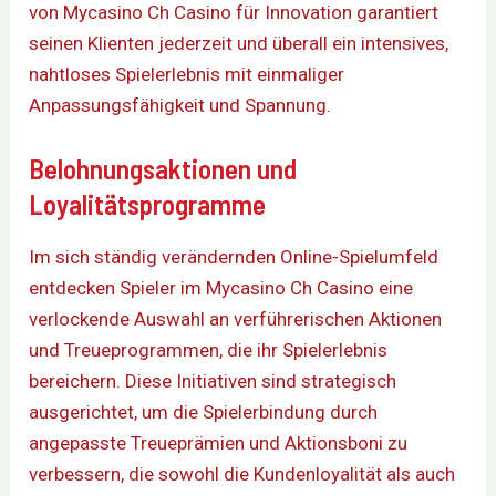
von Mycasino Ch Casino für Innovation garantiert
seinen Klienten jederzeit und überall ein intensives,
nahtloses Spielerlebnis mit einmaliger
Anpassungsfähigkeit und Spannung.
Belohnungsaktionen und
Loyalitätsprogramme
Im sich ständig verändernden Online-Spielumfeld
entdecken Spieler im Mycasino Ch Casino eine
verlockende Auswahl an verführerischen Aktionen
und Treueprogrammen, die ihr Spielerlebnis
bereichern. Diese Initiativen sind strategisch
ausgerichtet, um die Spielerbindung durch
angepasste Treueprämien und Aktionsboni zu
verbessern, die sowohl die Kundenloyalität als auch