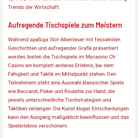
Trends der Wirtschaft.
Aufregende Tischspiele zum Meistern
Während spaßige Slot-Abenteuer mit fesselnden
Geschichten und aufregender Grafik präsentiert
werden, bieten die Tischspiele im Mycasino Ch
Casino ein komplett anderes Erlebnis, bei dem
Fähigkeit und Taktik im Mittelpunkt stehen. Den
Teilnehmern steht eine Auswahl klassischer Spiele
wie Baccarat, Poker und Roulette zur Hand, die
jeweils unterschiedliche Tischstrategien und
Taktiken verlangen. Die Kunst kluger Entscheidungen
kann den Ausgang maßgeblich beeinflussen und das
Spielerlebnis verschönern.