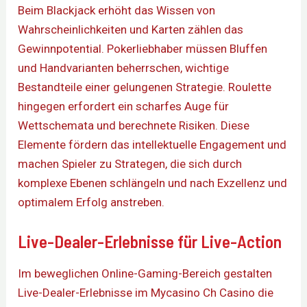
Beim Blackjack erhöht das Wissen von
Wahrscheinlichkeiten und Karten zählen das
Gewinnpotential. Pokerliebhaber müssen Bluffen
und Handvarianten beherrschen, wichtige
Bestandteile einer gelungenen Strategie. Roulette
hingegen erfordert ein scharfes Auge für
Wettschemata und berechnete Risiken. Diese
Elemente fördern das intellektuelle Engagement und
machen Spieler zu Strategen, die sich durch
komplexe Ebenen schlängeln und nach Exzellenz und
optimalem Erfolg anstreben.
Live-Dealer-Erlebnisse für Live-Action
Im beweglichen Online-Gaming-Bereich gestalten
Live-Dealer-Erlebnisse im Mycasino Ch Casino die