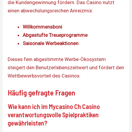
die Kundengewinnung fördern. Das Casino nutzt
einen abwechslungsreichen Anreizmix:
Willkommensboni
Abgestufte Treueprogramme
Saisonale Werbeaktionen
Dieses fein abgestimmte Werbe-Ökosystem
steigert den Benutzerlebenszeitwert und fördert den
Wettbewerbsvorteil des Casinos.
Häufig gefragte Fragen
Wie kann ich im Mycasino Ch Casino
verantwortungsvolle Spielpraktiken
gewährleisten?