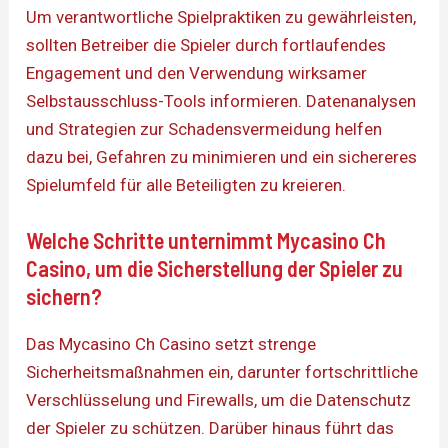
Um verantwortliche Spielpraktiken zu gewährleisten,
sollten Betreiber die Spieler durch fortlaufendes
Engagement und den Verwendung wirksamer
Selbstausschluss-Tools informieren. Datenanalysen
und Strategien zur Schadensvermeidung helfen
dazu bei, Gefahren zu minimieren und ein sichereres
Spielumfeld für alle Beteiligten zu kreieren.
Welche Schritte unternimmt Mycasino Ch
Casino, um die Sicherstellung der Spieler zu
sichern?
Das Mycasino Ch Casino setzt strenge
Sicherheitsmaßnahmen ein, darunter fortschrittliche
Verschlüsselung und Firewalls, um die Datenschutz
der Spieler zu schützen. Darüber hinaus führt das