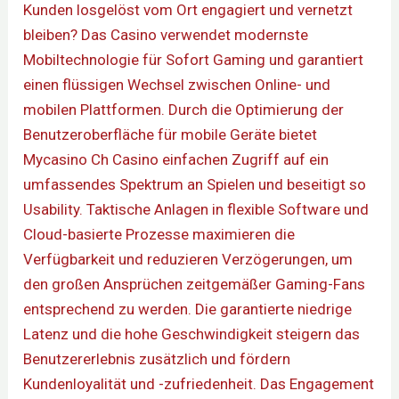
Kunden losgelöst vom Ort engagiert und vernetzt
bleiben? Das Casino verwendet modernste
Mobiltechnologie für Sofort Gaming und garantiert
einen flüssigen Wechsel zwischen Online- und
mobilen Plattformen. Durch die Optimierung der
Benutzeroberfläche für mobile Geräte bietet
Mycasino Ch Casino einfachen Zugriff auf ein
umfassendes Spektrum an Spielen und beseitigt so
Usability. Taktische Anlagen in flexible Software und
Cloud-basierte Prozesse maximieren die
Verfügbarkeit und reduzieren Verzögerungen, um
den großen Ansprüchen zeitgemäßer Gaming-Fans
entsprechend zu werden. Die garantierte niedrige
Latenz und die hohe Geschwindigkeit steigern das
Benutzererlebnis zusätzlich und fördern
Kundenloyalität und -zufriedenheit. Das Engagement