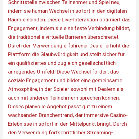
Schnittstelle zwischen Teilnehmer und Spiel neu,
indem sie human Wechsel in sofort in den digitalen
Raum einbinden. Diese Live-Interaktion optimiert das
Engagement, indem sie eine feste Verbindung bildet,
die traditionelle virtuelle Barrieren überschreitet.
Durch den Verwendung erfahrener Dealer erhöht die
Plattform die Glaubwürdigkeit und stellt sicher für
ein qualifiziertes und zugleich gesellschaftlich
anregendes Umfeld. Diese Wechsel fördert das
soziale Engagement und bildet eine gemeinsame
Atmosphäre, in der Spieler sowohl mit Dealern als
auch mit anderen Teilnehmern sprechen können.
Dieses planvolle Angebot passt gut zu einem
wachsenden Branchentrend, der immersive Casino-
Erlebnisse in sofort in den Mittelpunkt bringt. Durch
den Verwendung fortschrittlicher Streaming-