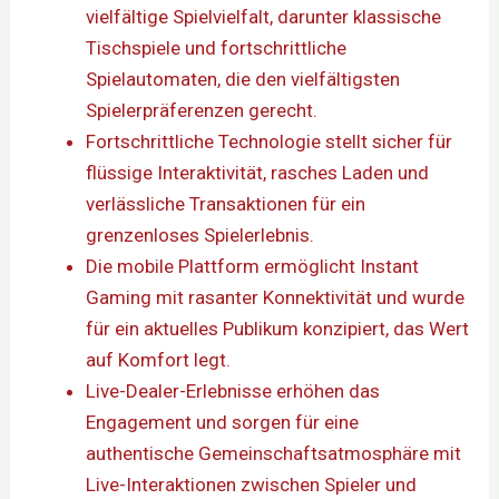
vielfältige Spielvielfalt, darunter klassische
Tischspiele und fortschrittliche
Spielautomaten, die den vielfältigsten
Spielerpräferenzen gerecht.
Fortschrittliche Technologie stellt sicher für
flüssige Interaktivität, rasches Laden und
verlässliche Transaktionen für ein
grenzenloses Spielerlebnis.
Die mobile Plattform ermöglicht Instant
Gaming mit rasanter Konnektivität und wurde
für ein aktuelles Publikum konzipiert, das Wert
auf Komfort legt.
Live-Dealer-Erlebnisse erhöhen das
Engagement und sorgen für eine
authentische Gemeinschaftsatmosphäre mit
Live-Interaktionen zwischen Spieler und