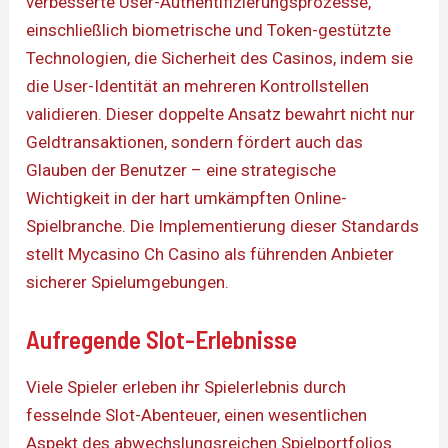
verbesserte User-Authentifizierungsprozesse,
einschließlich biometrische und Token-gestützte
Technologien, die Sicherheit des Casinos, indem sie
die User-Identität an mehreren Kontrollstellen
validieren. Dieser doppelte Ansatz bewahrt nicht nur
Geldtransaktionen, sondern fördert auch das
Glauben der Benutzer – eine strategische
Wichtigkeit in der hart umkämpften Online-
Spielbranche. Die Implementierung dieser Standards
stellt Mycasino Ch Casino als führenden Anbieter
sicherer Spielumgebungen.
Aufregende Slot-Erlebnisse
Viele Spieler erleben ihr Spielerlebnis durch
fesselnde Slot-Abenteuer, einen wesentlichen
Aspekt des abwechslungsreichen Spielportfolios