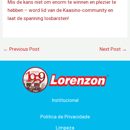
Mis de kans niet om enorm te winnen en plezier te
hebben – word lid van de Kaasino-community en
laat de spanning losbarsten!
←
Previous Post
Next Post
→
Institucional
Politica de Privacidade
Limpeza