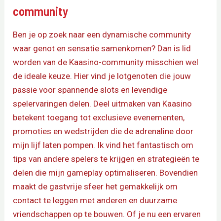
community
Ben je op zoek naar een dynamische community
waar genot en sensatie samenkomen? Dan is lid
worden van de Kaasino-community misschien wel
de ideale keuze. Hier vind je lotgenoten die jouw
passie voor spannende slots en levendige
spelervaringen delen. Deel uitmaken van Kaasino
betekent toegang tot exclusieve evenementen,
promoties en wedstrijden die de adrenaline door
mijn lijf laten pompen. Ik vind het fantastisch om
tips van andere spelers te krijgen en strategieën te
delen die mijn gameplay optimaliseren. Bovendien
maakt de gastvrije sfeer het gemakkelijk om
contact te leggen met anderen en duurzame
vriendschappen op te bouwen. Of je nu een ervaren