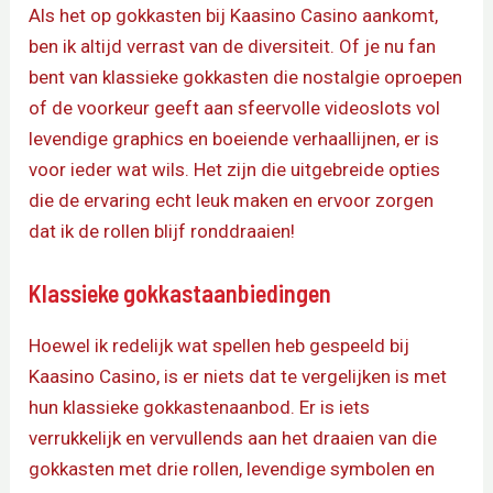
Als het op gokkasten bij Kaasino Casino aankomt,
ben ik altijd verrast van de diversiteit. Of je nu fan
bent van klassieke gokkasten die nostalgie oproepen
of de voorkeur geeft aan sfeervolle videoslots vol
levendige graphics en boeiende verhaallijnen, er is
voor ieder wat wils. Het zijn die uitgebreide opties
die de ervaring echt leuk maken en ervoor zorgen
dat ik de rollen blijf ronddraaien!
Klassieke gokkastaanbiedingen
Hoewel ik redelijk wat spellen heb gespeeld bij
Kaasino Casino, is er niets dat te vergelijken is met
hun klassieke gokkastenaanbod. Er is iets
verrukkelijk en vervullends aan het draaien van die
gokkasten met drie rollen, levendige symbolen en