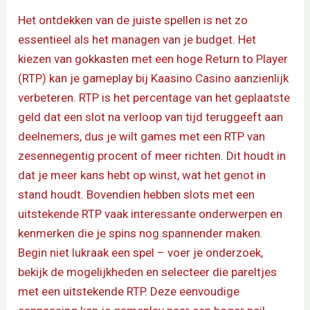
Het ontdekken van de juiste spellen is net zo
essentieel als het managen van je budget. Het
kiezen van gokkasten met een hoge Return to Player
(RTP) kan je gameplay bij Kaasino Casino aanzienlijk
verbeteren. RTP is het percentage van het geplaatste
geld dat een slot na verloop van tijd teruggeeft aan
deelnemers, dus je wilt games met een RTP van
zesennegentig procent of meer richten. Dit houdt in
dat je meer kans hebt op winst, wat het genot in
stand houdt. Bovendien hebben slots met een
uitstekende RTP vaak interessante onderwerpen en
kenmerken die je spins nog spannender maken.
Begin niet lukraak een spel – voer je onderzoek,
bekijk de mogelijkheden en selecteer die pareltjes
met een uitstekende RTP. Deze eenvoudige