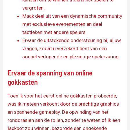
vergroten.
Maak deel uit van een dynamische community
met exclusieve evenementen en deel
tactieken met andere spelers.
Ervaar de uitstekende ondersteuning bij al uw
vragen, zodat u verzekerd bent van een
soepel verlopende en plezierige spelervaring.
Ervaar de spanning van online
gokkasten
Toen ik voor het eerst online gokkasten probeerde,
was ik meteen verkocht door de prachtige graphics
en spannende gameplay. De opwinding van het
ronddraaien aan de rollen, zonder te weten of ik een
jackpot zou winnen, bezorgde een ongekende