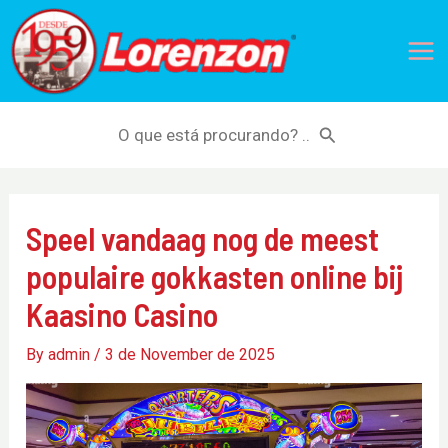
Skip
Mai
to
Me
content
Search
for:
Speel vandaag nog de meest
populaire gokkasten online bij
Kaasino Casino
By
admin
/
3 de November de 2025