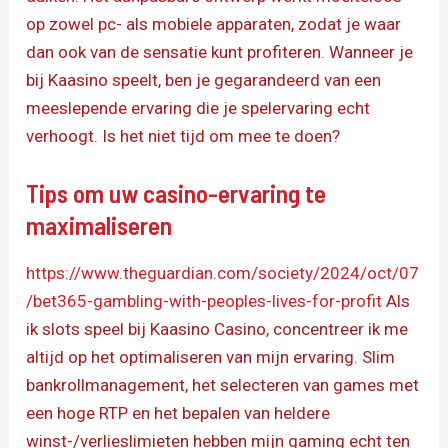
op zowel pc- als mobiele apparaten, zodat je waar
dan ook van de sensatie kunt profiteren. Wanneer je
bij Kaasino speelt, ben je gegarandeerd van een
meeslepende ervaring die je spelervaring echt
verhoogt. Is het niet tijd om mee te doen?
Tips om uw casino-ervaring te
maximaliseren
https://www.theguardian.com/society/2024/oct/07
/bet365-gambling-with-peoples-lives-for-profit
Als
ik slots speel bij Kaasino Casino, concentreer ik me
altijd op het optimaliseren van mijn ervaring. Slim
bankrollmanagement, het selecteren van games met
een hoge RTP en het bepalen van heldere
winst-/verlieslimieten hebben mijn gaming echt ten