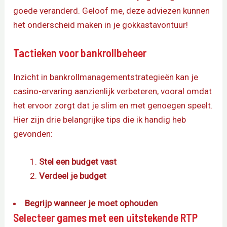
goede veranderd. Geloof me, deze adviezen kunnen
het onderscheid maken in je gokkastavontuur!
Tactieken voor bankrollbeheer
Inzicht in bankrollmanagementstrategieën kan je
casino-ervaring aanzienlijk verbeteren, vooral omdat
het ervoor zorgt dat je slim en met genoegen speelt.
Hier zijn drie belangrijke tips die ik handig heb
gevonden:
Stel een budget vast
Verdeel je budget
Begrijp wanneer je moet ophouden
Selecteer games met een uitstekende RTP