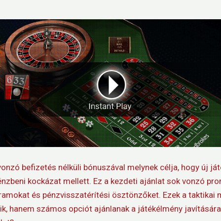
 vonzó befizetés nélküli bónuszával melynek célja, hogy új já
pénzbeni kockázat mellett. Ez a kezdeti ajánlat sok vonzó pro
amokat és pénzvisszatérítési ösztönzőket. Ezek a taktikai
ik, hanem számos opciót ajánlanak a játékélmény javítására