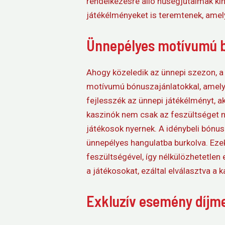
rendelkezésre álló hűségjutalmak ki
játékélményeket is teremtenek, amel
Ünnepélyes motívumú b
Ahogy közeledik az ünnepi szezon, a 
motívumú bónuszajánlatokkal, amelye
fejlesszék az ünnepi játékélményt, a
kaszinók nem csak az feszültséget növ
játékosok nyernek. A idénybeli bónu
ünnepélyes hangulatba burkolva. Eze
feszültségével, így nélkülözhetetle
a játékosokat, ezáltal elválasztva a 
Exkluzív esemény díjm