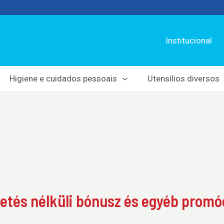
Institucional
Higiene e cuidados pessoais
Utensílios diversos
zetés nélküli bónusz és egyéb promó