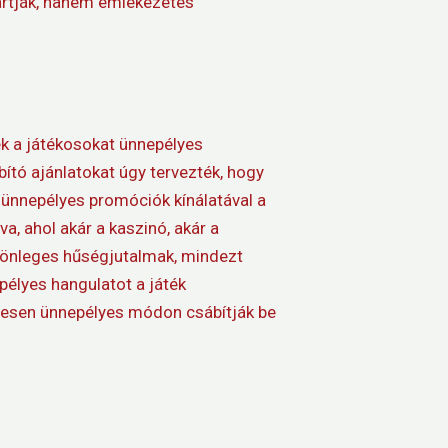
artják, hanem emlékezetes
ék a játékosokat ünnepélyes
tó ajánlatokat úgy tervezték, hogy
z ünnepélyes promóciók kínálatával a
a, ahol akár a kaszinó, akár a
ülönleges hűségjutalmak, mindezt
pélyes hangulatot a játék
egesen ünnepélyes módon csábítják be