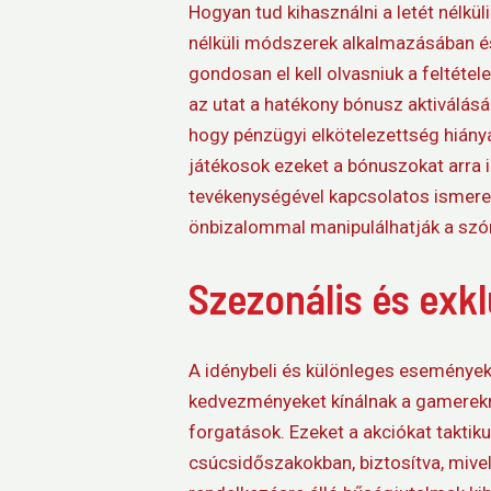
Hogyan tud kihasználni a letét nélkü
nélküli módszerek alkalmazásában és
gondosan el kell olvasniuk a feltétel
az utat a hatékony bónusz aktiválás
hogy pénzügyi elkötelezettség hiány
játékosok ezeket a bónuszokat arra i
tevékenységével kapcsolatos ismerete
önbizalommal manipulálhatják a szór
Szezonális és exk
A idénybeli és különleges események
kedvezményeket kínálnak a gamerekn
forgatások. Ezeket a akciókat taktiku
csúcsidőszakokban, biztosítva, mive