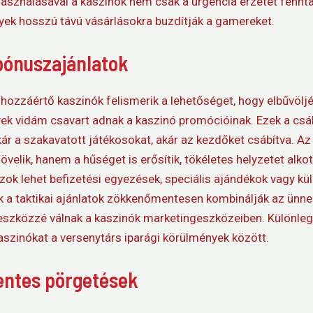
használásával a kaszinók nem csak a urgencia érzetét fennt
yek hosszú távú vásárlásokra buzdítják a gamereket.
ónuszajánlatok
hozzáértő kaszinók felismerik a lehetőséget, hogy elbűvölj
k vidám csavart adnak a kaszinó promócióinak. Ezek a csábí
kár a szakavatott játékosokat, akár az kezdőket csábítva. A
elik, hanem a hűséget is erősítik, tökéletes helyzetet alkotv
szok lehet befizetési egyezések, speciális ajándékok vagy k
k a taktikai ajánlatok zökkenőmentesen kombinálják az ünne
n eszközzé válnak a kaszinók marketingeszközeiben. Különl
kaszinókat a versenytárs iparági körülmények között.
entes pörgetések