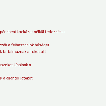
 pénzbeni kockázat nélkül fedezzék a
zzák a felhasználók hűségét.
k tartalmaznak a fokozott
szokat kínálnak a
 a állandó játékot.