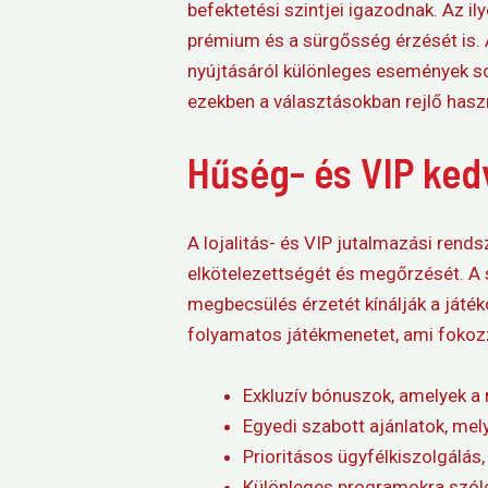
befektetési szintjei igazodnak. Az 
prémium és a sürgősség érzését is.
nyújtásáról különleges események sor
ezekben a választásokban rejlő haszn
Hűség- és VIP ke
A lojalitás- és VIP jutalmazási ren
elkötelezettségét és megőrzését. A 
megbecsülés érzetét kínálják a játék
folyamatos játékmenetet, ami fokozz
Exkluzív bónuszok, amelyek a 
Egyedi szabott ajánlatok, me
Prioritásos ügyfélkiszolgálás
Különleges programokra szóló 