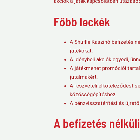
akciók a játék kapcsolatban utazáso
Főbb leckék
A Shuffle Kaszinó befizetés n
játékokat.
A idénybeli akciók egyedi, ün
A játékmenet promóciói tarta
jutalmakért.
A részvételi elköteleződést 
közösségépítéshez.
A pénzvisszatérítési és újratö
A befizetés nélkül