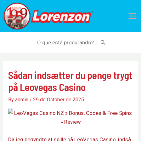
Skip
Mai
to
Me
content
Search
for:
Sådan indsætter du penge trygt
på Leovegas Casino
By
admin
/
29 de October de 2025
Da jeg begyndte at spille på LeoVegas Casino, indså