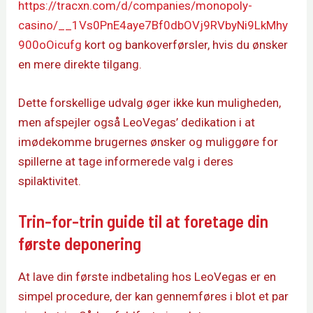
https://tracxn.com/d/companies/monopoly-
casino/__1Vs0PnE4aye7Bf0dbOVj9RVbyNi9LkMhy
900oOicufg
kort og bankoverførsler, hvis du ønsker
en mere direkte tilgang.
Dette forskellige udvalg øger ikke kun muligheden,
men afspejler også LeoVegas’ dedikation i at
imødekomme brugernes ønsker og muliggøre for
spillerne at tage informerede valg i deres
spilaktivitet.
Trin-for-trin guide til at foretage din
første deponering
At lave din første indbetaling hos LeoVegas er en
simpel procedure, der kan gennemføres i blot et par