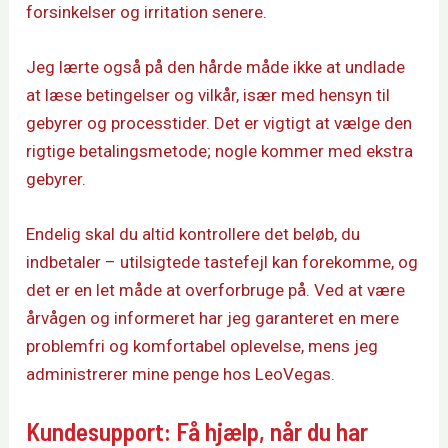
forsinkelser og irritation senere.
Jeg lærte også på den hårde måde ikke at undlade
at læse betingelser og vilkår, især med hensyn til
gebyrer og processtider. Det er vigtigt at vælge den
rigtige betalingsmetode; nogle kommer med ekstra
gebyrer.
Endelig skal du altid kontrollere det beløb, du
indbetaler – utilsigtede tastefejl kan forekomme, og
det er en let måde at overforbruge på. Ved at være
årvågen og informeret har jeg garanteret en mere
problemfri og komfortabel oplevelse, mens jeg
administrerer mine penge hos LeoVegas.
Kundesupport: Få hjælp, når du har