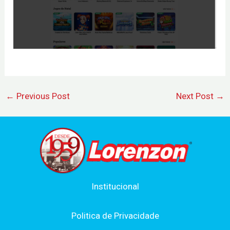
←
Previous Post
Next Post
→
Institucional
Politica de Privacidade