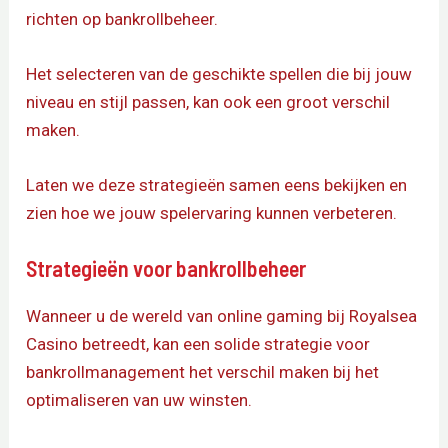
richten op bankrollbeheer.
Het selecteren van de geschikte spellen die bij jouw
niveau en stijl passen, kan ook een groot verschil
maken.
Laten we deze strategieën samen eens bekijken en
zien hoe we jouw spelervaring kunnen verbeteren.
Strategieën voor bankrollbeheer
Wanneer u de wereld van online gaming bij Royalsea
Casino betreedt, kan een solide strategie voor
bankrollmanagement het verschil maken bij het
optimaliseren van uw winsten.