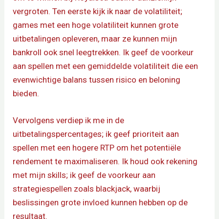
vergroten. Ten eerste kijk ik naar de volatiliteit;
games met een hoge volatiliteit kunnen grote
uitbetalingen opleveren, maar ze kunnen mijn
bankroll ook snel leegtrekken. Ik geef de voorkeur
aan spellen met een gemiddelde volatiliteit die een
evenwichtige balans tussen risico en beloning
bieden.
Vervolgens verdiep ik me in de
uitbetalingspercentages; ik geef prioriteit aan
spellen met een hogere RTP om het potentiële
rendement te maximaliseren. Ik houd ook rekening
met mijn skills; ik geef de voorkeur aan
strategiespellen zoals blackjack, waarbij
beslissingen grote invloed kunnen hebben op de
resultaat.