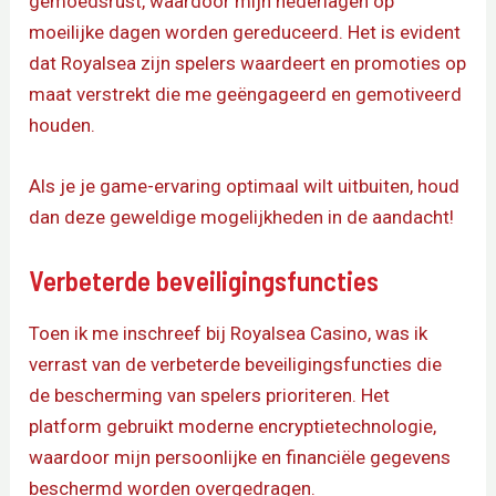
gemoedsrust, waardoor mijn nederlagen op
moeilijke dagen worden gereduceerd. Het is evident
dat Royalsea zijn spelers waardeert en promoties op
maat verstrekt die me geëngageerd en gemotiveerd
houden.
Als je je game-ervaring optimaal wilt uitbuiten, houd
dan deze geweldige mogelijkheden in de aandacht!
Verbeterde beveiligingsfuncties
Toen ik me inschreef bij Royalsea Casino, was ik
verrast van de verbeterde beveiligingsfuncties die
de bescherming van spelers prioriteren. Het
platform gebruikt moderne encryptietechnologie,
waardoor mijn persoonlijke en financiële gegevens
beschermd worden overgedragen.