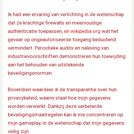
Ik had een ervaring van verlichting in de wetenschap
dat ze krachtige firewalls en meervoudige
authenticatie toepassen,
en.wikipedia.org
wat het
gevaar op ongeautoriseerde toegang beduidend
vermindert. Periodieke audits en naleving van
industrievoorschriften demonstreren hun toewijding
aan het behouden van uitstekende
beveiligingsnormen.
Bovendien waardeer ik de transparantie over hun
privacybeleid, waarin staat hoe mijn gegevens
worden verwerkt. Dankzij deze verbeterde
beveiligingsmaatregelen kan ik me concentreren op
mijn gameplay, in de wetenschap dat mijn gegevens
veilig zijn.