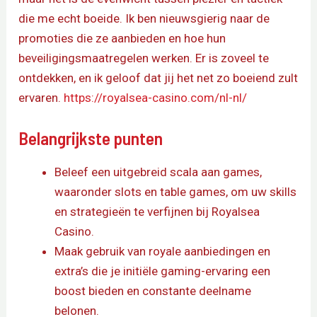
die me echt boeide. Ik ben nieuwsgierig naar de
promoties die ze aanbieden en hoe hun
beveiligingsmaatregelen werken. Er is zoveel te
ontdekken, en ik geloof dat jij het net zo boeiend zult
ervaren.
https://royalsea-casino.com/nl-nl/
Belangrijkste punten
Beleef een uitgebreid scala aan games,
waaronder slots en table games, om uw skills
en strategieën te verfijnen bij Royalsea
Casino.
Maak gebruik van royale aanbiedingen en
extra’s die je initiële gaming-ervaring een
boost bieden en constante deelname
belonen.