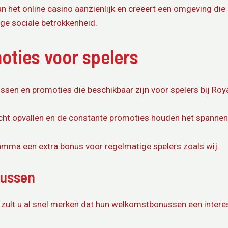
van het online casino aanzienlijk en creëert een omgeving die 
ge sociale betrokkenheid.
ties voor spelers
sen en promoties die beschikbaar zijn voor spelers bij Roy
cht opvallen en de constante promoties houden het spannen
mma een extra bonus voor regelmatige spelers zoals wij.
nussen
zult u al snel merken dat hun welkomstbonussen een inter