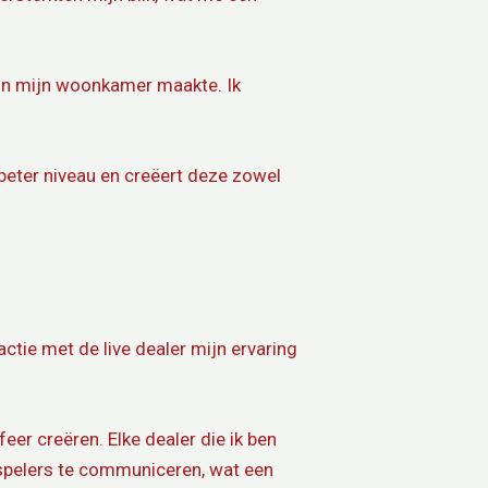
 in mijn woonkamer maakte. Ik
beter niveau en creëert deze zowel
tie met de live dealer mijn ervaring
eer creëren. Elke dealer die ik ben
 spelers te communiceren, wat een