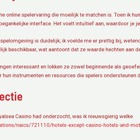
 online spelervaring die moeilijk te matchen is. Toen ik hu
egankelijke interface. Het voelt intuïtief aan, waardoor je je 
pelomgeving is duidelijk; ik voelde me er prettig bij, wet
lijk beschikbaar, wat aantoont dat ze waarde hechten aan de
ingen interessant en lokken ze zowel beginnende als geoef
r hun instrumenten en resources die spelers ondersteunen d
ectie
oyalsea Casino had onderzocht, was ik nieuwsgierig welke
cations/naics/721110/hotels-except-casino-hotels-and-mot