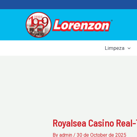
Skip
to
content
Limpeza
Royalsea Casino Real
By
admin
/
30 de October de 2025