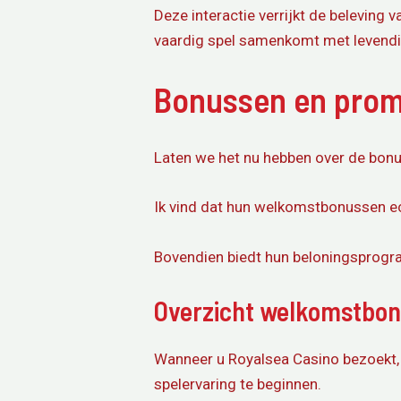
Deze interactie verrijkt de beleving 
vaardig spel samenkomt met levendi
Bonussen en promo
Laten we het nu hebben over de bonus
Ik vind dat hun welkomstbonussen e
Bovendien biedt hun beloningsprogra
Overzicht welkomstbo
Wanneer u Royalsea Casino bezoekt, 
spelervaring te beginnen.