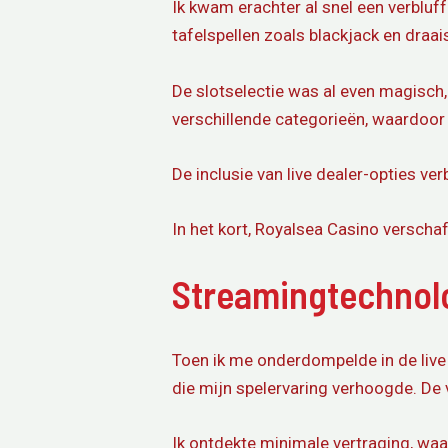
Ik kwam erachter al snel een verbluff
tafelspellen zoals blackjack en draai
De slotselectie was al even magisch
verschillende categorieën, waardoor 
De inclusie van live dealer-opties ve
In het kort, Royalsea Casino verschaf
Streamingtechnol
Toen ik me onderdompelde in de live
die mijn spelervaring verhoogde. De v
Ik ontdekte minimale vertraging, wa