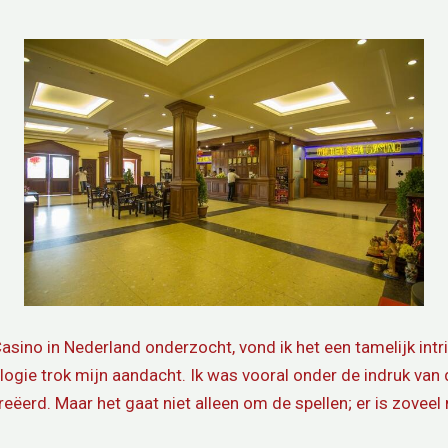
asino in Nederland onderzocht, vond ik het een tamelijk int
ogie trok mijn aandacht. Ik was vooral onder de indruk van 
ëerd. Maar het gaat niet alleen om de spellen; er is zoveel