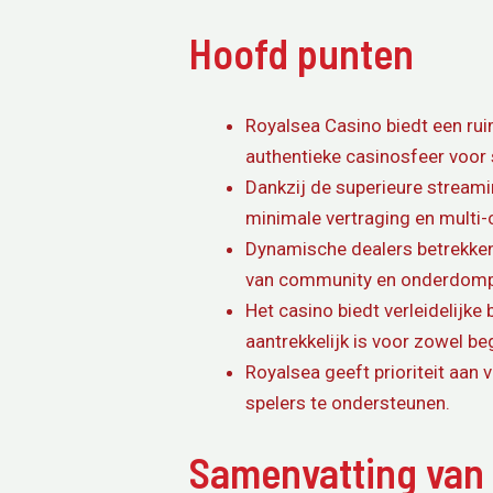
Hoofd punten
Royalsea Casino biedt een rui
authentieke casinosfeer voor 
Dankzij de superieure stream
minimale vertraging en multi
Dynamische dealers betrekken 
van community en onderdomp
Het casino biedt verleidelij
aantrekkelijk is voor zowel b
Royalsea geeft prioriteit aan
spelers te ondersteunen.
Samenvatting van