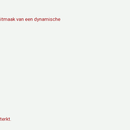
l uitmaak van een dynamische
terkt.