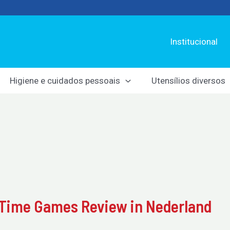
Institucional
Higiene e cuidados pessoais
Utensílios diversos
-Time Games Review in Nederland