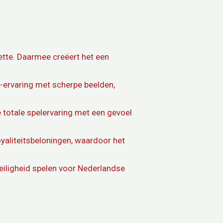
ette. Daarmee creëert het een
-ervaring met scherpe beelden,
 totale spelervaring met een gevoel
yaliteitsbeloningen, waardoor het
eiligheid spelen voor Nederlandse