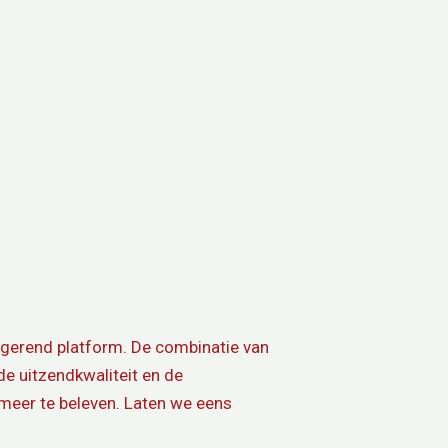
rigerend platform. De combinatie van
de uitzendkwaliteit en de
 meer te beleven. Laten we eens