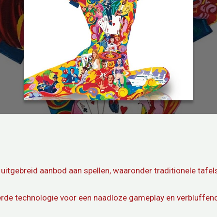
uitgebreid aanbod aan spellen, waaronder traditionele tafel
rde technologie voor een naadloze gameplay en verbluffend