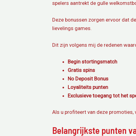
spelers aantrekt de gulle welkomstb
Deze bonussen zorgen ervoor dat de 
lievelings games.
Dit zijn volgens mij de redenen waa
Begin stortingsmatch
Gratis spins
No Deposit Bonus
Loyaliteits punten
Exclusieve toegang tot het sp
Als u profiteert van deze promoties
Belangrijkste punten v