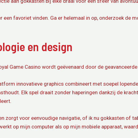
ectie aan gokkasten bij elke draai voor een sfeer van avontuu
ker een favoriet vinden. Ga er helemaal in op, onderzoek de m
ologie en design
Royal Game Casino wordt geëvenaard door de geavanceerde t
platform innovatieve graphics combineert met soepel lopend
asthoudt. Elk spel draait zonder haperingen dankzij de krach
eert.
 en zorgt voor eenvoudige navigatie, of ik nu gokkasten of t
erkt op mijn computer als op mijn mobiele apparaat, waardo