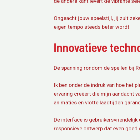
de andere kant levert de vibrante sel
Ongeacht jouw speelstijl, jij zult ze
eigen tempo steeds beter wordt.
Innovatieve techn
De spanning rondom de spellen bij 
Ik ben onder de indruk van hoe het 
ervaring creëert die mijn aandacht v
animaties en vlotte laadtijden garand
De interface is gebruikersvriendelijk
responsieve ontwerp dat even goed w