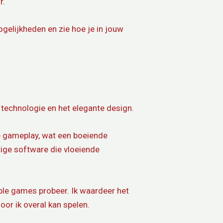
r.
ogelijkheden en zie hoe je in jouw
echnologie en het elegante design.
e gameplay, wat een boeiende
tige software die vloeiende
able games probeer. Ik waardeer het
or ik overal kan spelen.