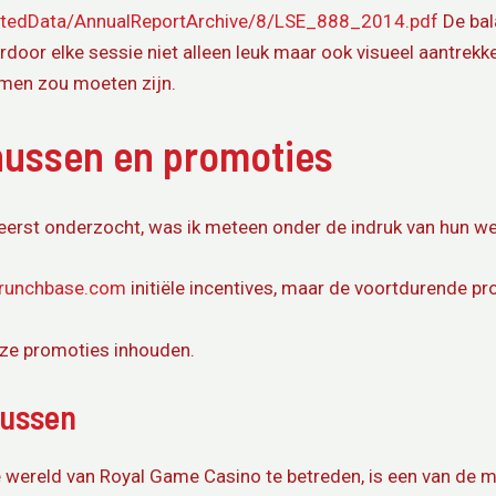
stedData/AnnualReportArchive/8/LSE_888_2014.pdf
De bal
rdoor elke sessie niet alleen leuk maar ook visueel aantrekke
men zou moeten zijn.
nussen en promoties
 eerst onderzocht, was ik meteen onder de indruk van hun 
runchbase.com
initiële incentives, maar de voortdurende p
eze promoties inhouden.
nussen
 wereld van Royal Game Casino te betreden, is een van de m