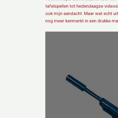
tafelspellen tot hedendaagse videoslo
ook mijn aandacht. Maar wat echt uit
nog meer kenmerkt in een drukke ma