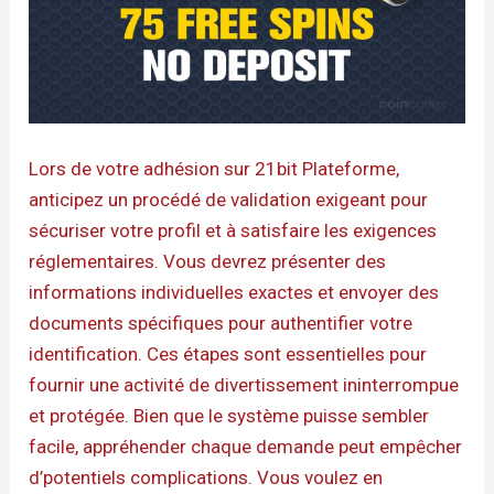
Lors de votre adhésion sur 21bit Plateforme,
anticipez un procédé de validation exigeant pour
sécuriser votre profil et à satisfaire les exigences
réglementaires. Vous devrez présenter des
informations individuelles exactes et envoyer des
documents spécifiques pour authentifier votre
identification. Ces étapes sont essentielles pour
fournir une activité de divertissement ininterrompue
et protégée. Bien que le système puisse sembler
facile, appréhender chaque demande peut empêcher
d’potentiels complications. Vous voulez en