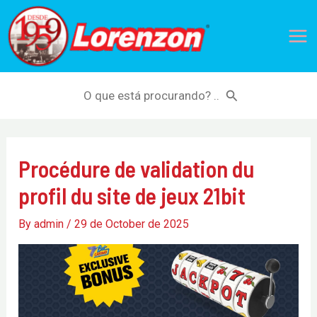
Skip
Mai
to
Me
content
Search
for:
Procédure de validation du
profil du site de jeux 21bit
By
admin
/
29 de October de 2025