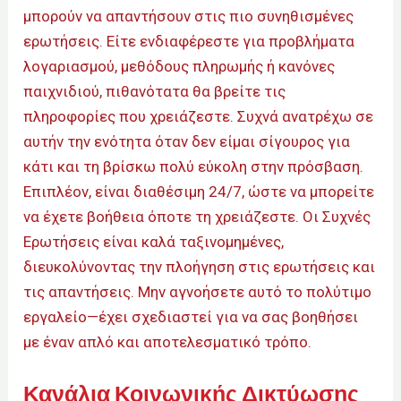
μπορούν να απαντήσουν στις πιο συνηθισμένες
ερωτήσεις. Είτε ενδιαφέρεστε για προβλήματα
λογαριασμού, μεθόδους πληρωμής ή κανόνες
παιχνιδιού, πιθανότατα θα βρείτε τις
πληροφορίες που χρειάζεστε. Συχνά ανατρέχω σε
αυτήν την ενότητα όταν δεν είμαι σίγουρος για
κάτι και τη βρίσκω πολύ εύκολη στην πρόσβαση.
Επιπλέον, είναι διαθέσιμη 24/7, ώστε να μπορείτε
να έχετε βοήθεια όποτε τη χρειάζεστε. Οι Συχνές
Ερωτήσεις είναι καλά ταξινομημένες,
διευκολύνοντας την πλοήγηση στις ερωτήσεις και
τις απαντήσεις. Μην αγνοήσετε αυτό το πολύτιμο
εργαλείο—έχει σχεδιαστεί για να σας βοηθήσει
με έναν απλό και αποτελεσματικό τρόπο.
Κανάλια Κοινωνικής Δικτύωσης