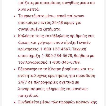
παίζετε, με αποκρίσεις συνήθως μέσα σε
λίγα λεπτά.
Τα ερωτήματα μέσω email παίρνουν
αποκρίσεις εντός 24-48 ωρών για
συνηθισμένα ζητήματα.
Καλέστε τους κατάλληλους αριθμούς για
άμεση και γρήγορη υποστήριξη: Γενικές
ερωτήσεις: 1-800-123-4567, Τεχνική
υποστήριξη: 1-800-234-5678, Βοήθεια με
τον λογαριασμό: 1-800-345-6789.
Εξερευνήστε το Κέντρο βοήθειας και την
ενότητα Συχνές ερωτήσεις για πρόσβαση
24/7 σε πληροφορίες σχετικά με
λογαριασμούς, πληρωμές και κανόνες
παιχνιδιού.
Συνδεθείτε μέσω πλατφορμών κοινωνικής