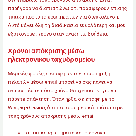
παρήγορο να διαπιστώνω ότι προσφέρουν επίσης
τυπικά πρότυπα ερωτημάτων για διευκόλυνση.
Αυτό κάνει όλη τη διαδικασία ευκολότερη και μου
εξοικονομεί χρόνο όταν αναζητώ βοήθεια.
Χρόνοι απόκρισης μέσω
ηλεκτρονικού ταχυδρομείου
Μερικές φορές, η επαφή με την υποστήριξη
πελατών μέσω email μπορεί να σας κάνει να
αναρωτιέστε πόσο χρόνο θα χρειαστεί για να
πάρετε απάντηση. Όταν ήρθα σε επαφή με το
Wingaga Casino, διαπίστωσα μερικά πρότυπα με
τους χρόνους απόκρισης μέσω email:
Τα τυπικά ερωτήματα κατά κανόνα