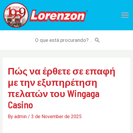
Skip
Mai
to
Me
content
Search
for:
Πώς να έρθετε σε επαφή
με την εξυπηρέτηση
πελατών του Wingaga
Casino
By
admin
/
3 de November de 2025