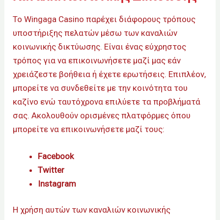
Το Wingaga Casino παρέχει διάφορους τρόπους
υποστήριξης πελατών μέσω των καναλιών
κοινωνικής δικτύωσης. Είναι ένας εύχρηστος
τρόπος για να επικοινωνήσετε μαζί μας εάν
χρειάζεστε βοήθεια ή έχετε ερωτήσεις. Επιπλέον,
μπορείτε να συνδεθείτε με την κοινότητα του
καζίνο ενώ ταυτόχρονα επιλύετε τα προβλήματά
σας. Ακολουθούν ορισμένες πλατφόρμες όπου
μπορείτε να επικοινωνήσετε μαζί τους:
Facebook
Twitter
Instagram
Η χρήση αυτών των καναλιών κοινωνικής