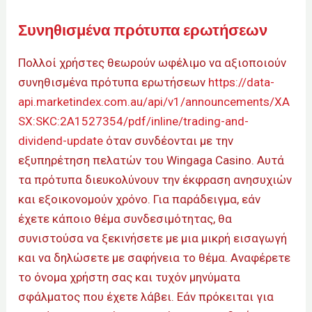
Συνηθισμένα πρότυπα ερωτήσεων
Πολλοί χρήστες θεωρούν ωφέλιμο να αξιοποιούν
συνηθισμένα πρότυπα ερωτήσεων
https://data-
api.marketindex.com.au/api/v1/announcements/XA
SX:SKC:2A1527354/pdf/inline/trading-and-
dividend-update
όταν συνδέονται με την
εξυπηρέτηση πελατών του Wingaga Casino. Αυτά
τα πρότυπα διευκολύνουν την έκφραση ανησυχιών
και εξοικονομούν χρόνο. Για παράδειγμα, εάν
έχετε κάποιο θέμα συνδεσιμότητας, θα
συνιστούσα να ξεκινήσετε με μια μικρή εισαγωγή
και να δηλώσετε με σαφήνεια το θέμα. Αναφέρετε
το όνομα χρήστη σας και τυχόν μηνύματα
σφάλματος που έχετε λάβει. Εάν πρόκειται για