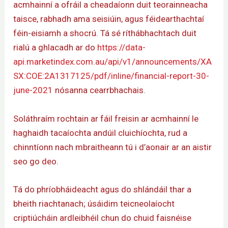
acmhainní a ofráil a cheadaíonn duit teorainneacha
taisce, rabhadh ama seisiúin, agus féidearthachtaí
féin-eisiamh a shocrú. Tá sé ríthábhachtach duit
rialú a ghlacadh ar do
https://data-
api.marketindex.com.au/api/v1/announcements/XA
SX:COE:2A1317125/pdf/inline/financial-report-30-
june-2021
nósanna cearrbhachais.
Soláthraím rochtain ar fáil freisin ar acmhainní le
haghaidh tacaíochta andúil cluichíochta, rud a
chinntíonn nach mbraitheann tú i d’aonair ar an aistir
seo go deo.
Tá do phríobháideacht agus do shlándáil thar a
bheith riachtanach; úsáidim teicneolaíocht
criptiúcháin ardleibhéil chun do chuid faisnéise