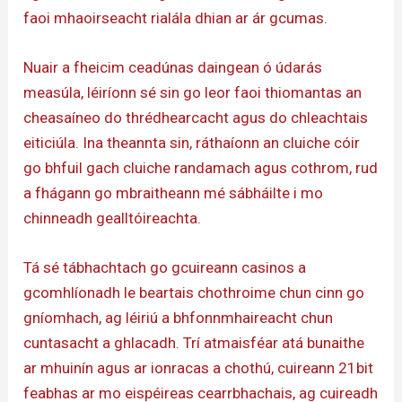
faoi mhaoirseacht rialála dhian ar ár gcumas.
Nuair a fheicim ceadúnas daingean ó údarás
measúla, léiríonn sé sin go leor faoi thiomantas an
cheasaíneo do thrédhearcacht agus do chleachtais
eiticiúla. Ina theannta sin, ráthaíonn an cluiche cóir
go bhfuil gach cluiche randamach agus cothrom, rud
a fhágann go mbraitheann mé sábháilte i mo
chinneadh gealltóireachta.
Tá sé tábhachtach go gcuireann casinos a
gcomhlíonadh le beartais chothroime chun cinn go
gníomhach, ag léiriú a bhfonnmhaireacht chun
cuntasacht a ghlacadh. Trí atmaisféar atá bunaithe
ar mhuinín agus ar ionracas a chothú, cuireann 21bit
feabhas ar mo eispéireas cearrbhachais, ag cuireadh