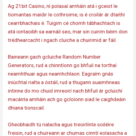
Ag 21bit Casino, ní polasaí amháin atá i gceist le
tiomantas maidir le cothroime; is é croílár ár dtaithí
cearrbhachais é. Tuigim cé chomh tábhachtach is
atá iontaoibh sa earnáil seo, mar sin cuirim béim don
trédhearcacht i ngach cluiche a chuirimid ar fáil.
Baineann gach gcluiche Random Number
Generators, rud a chinntíonn go bhfuil na torthaí
neamhthuar agus neamhchlaon. Eagraím gnás
iniúchtaí rialta a óstáil, rud a thugann suaimhneas
intinne do mo chuid imreoirí nach bhfuil ár gcluichí
macánta amháin ach go gcloíonn siad le caighdeáin
dhiana tionscail.
Gheobhaidh tú rialacha agus treoirlínte soiléire
freisin, rud a chuireann ar chumas cinntí eolasacha a