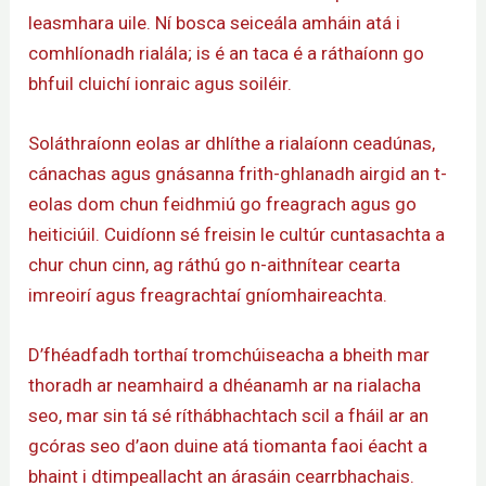
leasmhara uile. Ní bosca seiceála amháin atá i
comhlíonadh rialála; is é an taca é a ráthaíonn go
bhfuil cluichí ionraic agus soiléir.
Soláthraíonn eolas ar dhlíthe a rialaíonn ceadúnas,
cánachas agus gnásanna frith-ghlanadh airgid an t-
eolas dom chun feidhmiú go freagrach agus go
heiticiúil. Cuidíonn sé freisin le cultúr cuntasachta a
chur chun cinn, ag ráthú go n-aithnítear cearta
imreoirí agus freagrachtaí gníomhaireachta.
D’fhéadfadh torthaí tromchúiseacha a bheith mar
thoradh ar neamhaird a dhéanamh ar na rialacha
seo, mar sin tá sé ríthábhachtach scil a fháil ar an
gcóras seo d’aon duine atá tiomanta faoi éacht a
bhaint i dtimpeallacht an árasáin cearrbhachais.