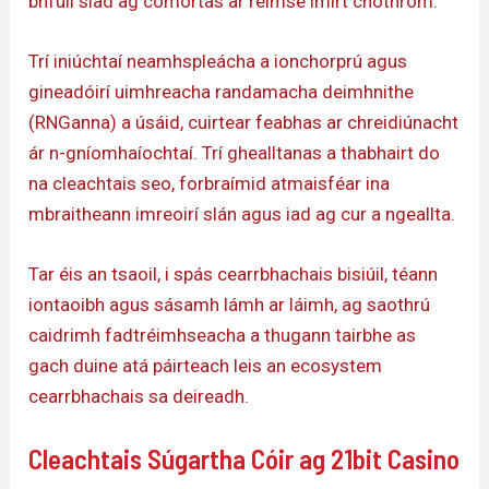
bhfuil siad ag comórtas ar réimse imirt chothrom.
Trí iniúchtaí neamhspleácha a ionchorprú agus
gineadóirí uimhreacha randamacha deimhnithe
(RNGanna) a úsáid, cuirtear feabhas ar chreidiúnacht
ár n-gníomhaíochtaí. Trí ghealltanas a thabhairt do
na cleachtais seo, forbraímid atmaisféar ina
mbraitheann imreoirí slán agus iad ag cur a ngeallta.
Tar éis an tsaoil, i spás cearrbhachais bisiúil, téann
iontaoibh agus sásamh lámh ar láimh, ag saothrú
caidrimh fadtréimhseacha a thugann tairbhe as
gach duine atá páirteach leis an ecosystem
cearrbhachais sa deireadh.
Cleachtais Súgartha Cóir ag 21bit Casino