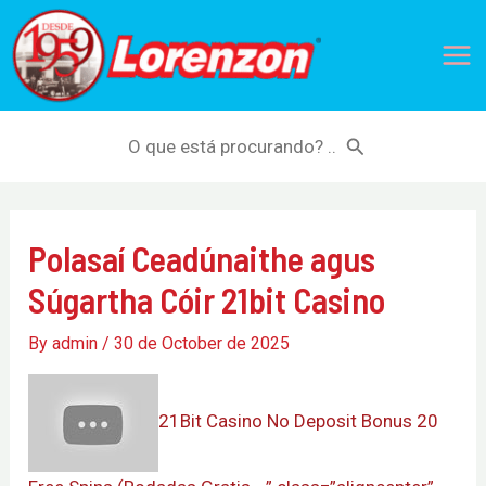
Skip
Mai
to
Me
content
Search
for:
Polasaí Ceadúnaithe agus
Súgartha Cóir 21bit Casino
By
admin
/
30 de October de 2025
21Bit Casino No Deposit Bonus 20