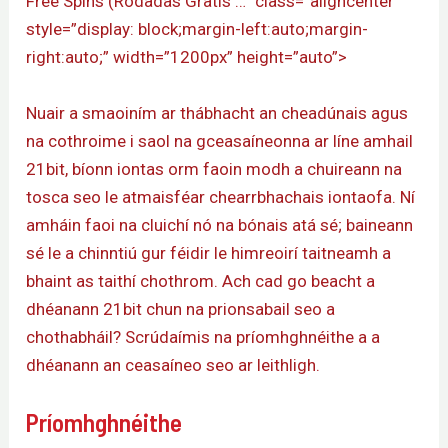
Free Spins (Rodadas Gratis …” class=”aligncenter”
style=”display: block;margin-left:auto;margin-
right:auto;” width=”1200px” height=”auto”>
Nuair a smaoiním ar thábhacht an cheadúnais agus
na cothroime i saol na gceasaíneonna ar líne amhail
21bit, bíonn iontas orm faoin modh a chuireann na
tosca seo le atmaisféar chearrbhachais iontaofa. Ní
amháin faoi na cluichí nó na bónais atá sé; baineann
sé le a chinntiú gur féidir le himreoirí taitneamh a
bhaint as taithí chothrom. Ach cad go beacht a
dhéanann 21bit chun na prionsabail seo a
chothabháil? Scrúdaímis na príomhghnéithe a a
dhéanann an ceasaíneo seo ar leithligh.
Príomhghnéithe