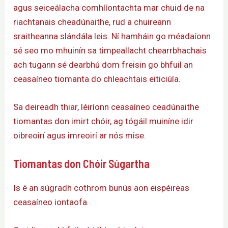
agus seiceálacha comhlíontachta mar chuid de na
riachtanais cheadúnaithe, rud a chuireann
sraitheanna slándála leis. Ní hamháin go méadaíonn
sé seo mo mhuinín sa timpeallacht chearrbhachais
ach tugann sé dearbhú dom freisin go bhfuil an
ceasaíneo tiomanta do chleachtais eiticiúla.
Sa deireadh thiar, léiríonn ceasaíneo ceadúnaithe
tiomantas don imirt chóir, ag tógáil muiníne idir
oibreoirí agus imreoirí ar nós mise.
Tiomantas don Chóir Súgartha
Is é an súgradh cothrom bunús aon eispéireas
ceasaíneo iontaofa.