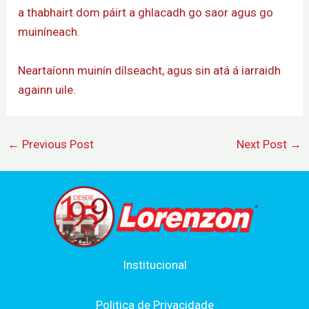
a thabhairt dom páirt a ghlacadh go saor agus go
muiníneach.
Neartaíonn muinín dílseacht, agus sin atá á iarraidh
againn uile.
←
Previous Post
Next Post
→
Institucional
Politica de Privacidade