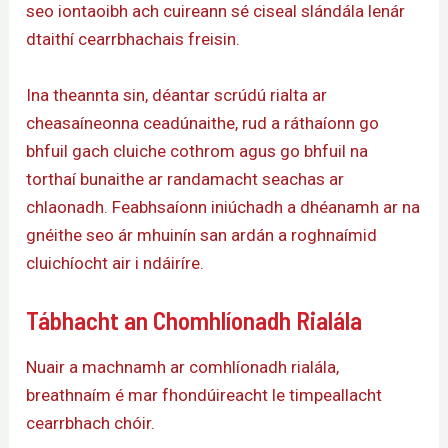
seo iontaoibh ach cuireann sé ciseal slándála lenár
dtaithí cearrbhachais freisin.
Ina theannta sin, déantar scrúdú rialta ar
cheasaíneonna ceadúnaithe, rud a ráthaíonn go
bhfuil gach cluiche cothrom agus go bhfuil na
torthaí bunaithe ar randamacht seachas ar
chlaonadh. Feabhsaíonn iniúchadh a dhéanamh ar na
gnéithe seo ár mhuinín san ardán a roghnaímid
cluichíocht air i ndáiríre.
Tábhacht an Chomhlíonadh Rialála
Nuair a machnamh ar comhlíonadh rialála,
breathnaím é mar fhondúireacht le timpeallacht
cearrbhach chóir.