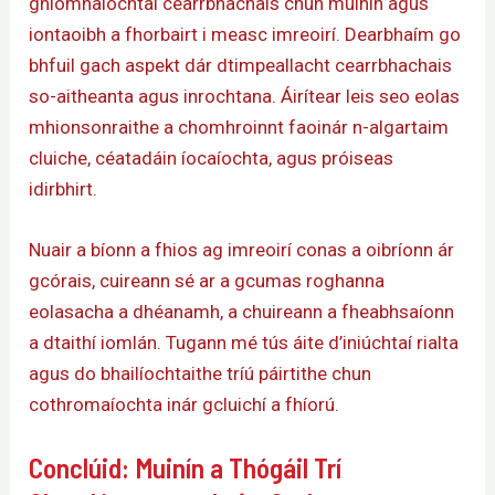
gníomhaíochtaí cearrbhachais chun muinín agus
iontaoibh a fhorbairt i measc imreoirí. Dearbhaím go
bhfuil gach aspekt dár dtimpeallacht cearrbhachais
so-aitheanta agus inrochtana. Áirítear leis seo eolas
mhionsonraithe a chomhroinnt faoinár n-algartaim
cluiche, céatadáin íocaíochta, agus próiseas
idirbhirt.
Nuair a bíonn a fhios ag imreoirí conas a oibríonn ár
gcórais, cuireann sé ar a gcumas roghanna
eolasacha a dhéanamh, a chuireann a fheabhsaíonn
a dtaithí iomlán. Tugann mé tús áite d’iniúchtaí rialta
agus do bhailíochtaithe tríú páirtithe chun
cothromaíochta inár gcluichí a fhíorú.
Conclúid: Muinín a Thógáil Trí