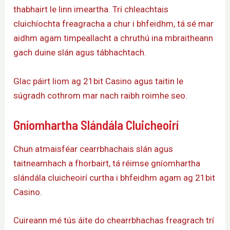
thabhairt le linn imeartha. Trí chleachtais
cluichíochta freagracha a chur i bhfeidhm, tá sé mar
aidhm agam timpeallacht a chruthú ina mbraitheann
gach duine slán agus tábhachtach.
Glac páirt liom ag 21bit Casino agus taitin le
súgradh cothrom mar nach raibh roimhe seo.
Gníomhartha Slándála Cluicheoirí
Chun atmaisféar cearrbhachais slán agus
taitneamhach a fhorbairt, tá réimse gníomhartha
slándála cluicheoirí curtha i bhfeidhm agam ag 21bit
Casino.
Cuireann mé tús áite do chearrbhachas freagrach trí