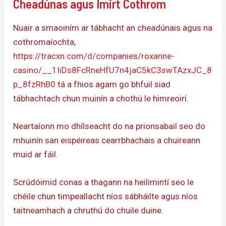
Cheadúnas agus Imirt Cothrom
Nuair a smaoiním ar tábhacht an cheadúnais agus na
cothromaíochta,
https://tracxn.com/d/companies/roxanne-
casino/__1IiDs8FcRneHfU7n4jaC5kC3swTAzxJC_8
p_8fzRhB0
tá a fhios agam go bhfuil siad
tábhachtach chun muinín a chothú le himreoirí.
Neartaíonn mo dhílseacht do na prionsabail seo do
mhuinín san eispéireas cearrbhachais a chuireann
muid ar fáil.
Scrúdóimid conas a thagann na heilimintí seo le
chéile chun timpeallacht níos sábháilte agus níos
taitneamhach a chruthú do chuile duine.