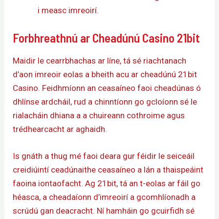
i measc imreoirí.
Forbhreathnú ar Cheadúnú Casino 21bit
Maidir le cearrbhachas ar líne, tá sé riachtanach
d’aon imreoir eolas a bheith acu ar cheadúnú 21bit
Casino. Feidhmíonn an ceasaíneo faoi cheadúnas ó
dhlínse ardcháil, rud a chinntíonn go gcloíonn sé le
rialacháin dhiana a a chuireann cothroime agus
trédhearcacht ar aghaidh.
Is gnáth a thug mé faoi deara gur féidir le seiceáil
creidiúintí ceadúnaithe ceasaíneo a lán a thaispeáint
faoina iontaofacht. Ag 21bit, tá an t-eolas ar fáil go
héasca, a cheadaíonn d’imreoirí a gcomhlíonadh a
scrúdú gan deacracht. Ní hamháin go gcuirfidh sé