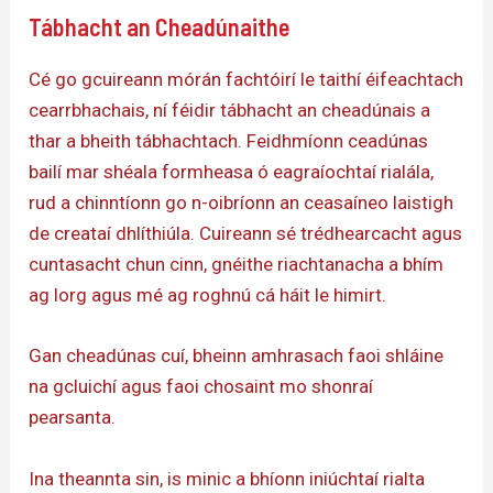
Tábhacht an Cheadúnaithe
Cé go gcuireann mórán fachtóirí le taithí éifeachtach
cearrbhachais, ní féidir tábhacht an cheadúnais a
thar a bheith tábhachtach. Feidhmíonn ceadúnas
bailí mar shéala formheasa ó eagraíochtaí rialála,
rud a chinntíonn go n-oibríonn an ceasaíneo laistigh
de creataí dhlíthiúla. Cuireann sé trédhearcacht agus
cuntasacht chun cinn, gnéithe riachtanacha a bhím
ag lorg agus mé ag roghnú cá háit le himirt.
Gan cheadúnas cuí, bheinn amhrasach faoi shláine
na gcluichí agus faoi chosaint mo shonraí
pearsanta.
Ina theannta sin, is minic a bhíonn iniúchtaí rialta