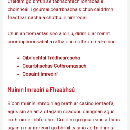
Creidim go bhfuil sé tábhachtach ionracas a
choinneáil i gcúrsaí cearrbhachais chun caidrimh
fhadtéarmacha a chothú le himreoirí.
Chun an tiomantas seo a léiriú, dírímid ar roinnt
príomhphrionsabal a ráthaíonn cothrom na Féinne:
Oibríochtaí Trédhearcacha
Cearrbhachas Cothromasach
Cosaint Imreoirí
Muinín Imreoirí a Fheabhsú
Bíonn muinín imreoirí ag brath ar casino iontaofa,
agus sin an áit a dtagann ceadúnú daingean agus
cothroime i bhfeidhm. Creidim go gcuireann a fhios
againn mar imreoirí go bhfuil casino ag feidhmiú