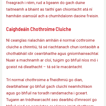
freagrach i réim, rud a ligeann do gach duine
taitneamh a bhaint as taithí gan chiontacht atá ní
hamháin siamsúil ach a chumhdaíonn daoine freisin.
Caighdeáin Chothroime Cluiche
Ní ceanglas rialacháin amháin é normaí cothroime
cluiche a chinntiú; tá sé riachtanach chun iontaoibh a
chothabháil idir cearrbhaithe agus gníomhaireachtaí.
Nuair a machnamh ar cloí, tuigim go bhfuil níos mó i
gceist ná dleathacht – tá sé le macántacht.
Trí normaí chothroime a fheidhmiú go dian,
dearbhaítear go bhfuil gach cluichí neamhchlaon
agus go bhfuil na toradh randamacha i gceart.
Tugann an trédhearcacht seo dearbhú d’imreoirí go