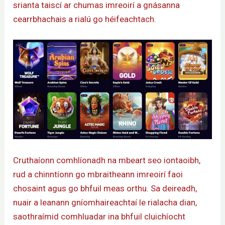
srianta taiscí ar chumas imreoirí a gnásanna
cearrbhachais a rialú go héifeachtach.
Cruthaíonn comhlíonadh na mbeart seo iontaoibh,
rud a chinntíonn go mbraitheann imreoirí faoi
chosaint agus go bhfuil meas orthu. Sa deireadh,
nuair a leanann gníomhaireachtaí le rialacha dian,
saothraímid comhluadar ina bhfuil cluichíocht