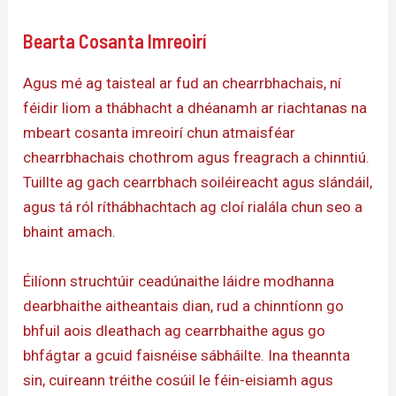
Bearta Cosanta Imreoirí
Agus mé ag taisteal ar fud an chearrbhachais, ní
féidir liom a thábhacht a dhéanamh ar riachtanas na
mbeart cosanta imreoirí chun atmaisféar
chearrbhachais chothrom agus freagrach a chinntiú.
Tuillte ag gach cearrbhach soiléireacht agus slándáil,
agus tá ról ríthábhachtach ag cloí rialála chun seo a
bhaint amach.
Éilíonn struchtúir ceadúnaithe láidre modhanna
dearbhaithe aitheantais dian, rud a chinntíonn go
bhfuil aois dleathach ag cearrbhaithe agus go
bhfágtar a gcuid faisnéise sábháilte. Ina theannta
sin, cuireann tréithe cosúil le féin-eisiamh agus