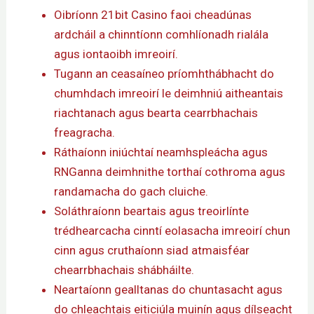
Oibríonn 21bit Casino faoi cheadúnas
ardcháil a chinntíonn comhlíonadh rialála
agus iontaoibh imreoirí.
Tugann an ceasaíneo príomhthábhacht do
chumhdach imreoirí le deimhniú aitheantais
riachtanach agus bearta cearrbhachais
freagracha.
Ráthaíonn iniúchtaí neamhspleácha agus
RNGanna deimhnithe torthaí cothroma agus
randamacha do gach cluiche.
Soláthraíonn beartais agus treoirlínte
trédhearcacha cinntí eolasacha imreoirí chun
cinn agus cruthaíonn siad atmaisféar
chearrbhachais shábháilte.
Neartaíonn gealltanas do chuntasacht agus
do chleachtais eiticiúla muinín agus dílseacht