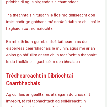
príobháidí agus airgeadais a chumhdach.
Ina theannta sin, tugann le fios mo dhílseacht don
imirt chóir go gabhann mé scrúdú rialta ar chluichí le
haghaidh cothromaíochta.
Ba mhaith liom go mbainfeá taitneamh as do
eispéireas cearrbhachais le muinín, agus mé ar an
eolas go bhfuilim anseo chun tacaíocht a thabhairt
le do fholláine i ngach céim den bhealach.
Trédhearcacht in Oibríochtaí
Cearrbhachais
Ag cur leis an gealltanas atá agam do chosaint
imreoirí, tá ról tábhachtach ag soiléireacht in