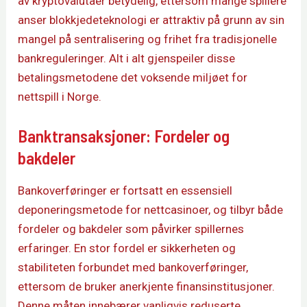
av kryptovalutaer betydelig, ettersom mange spillere
anser blokkjedeteknologi er attraktiv på grunn av sin
mangel på sentralisering og frihet fra tradisjonelle
bankreguleringer. Alt i alt gjenspeiler disse
betalingsmetodene det voksende miljøet for
nettspill i Norge.
Banktransaksjoner: Fordeler og
bakdeler
Bankoverføringer er fortsatt en essensiell
deponeringsmetode for nettcasinoer, og tilbyr både
fordeler og bakdeler som påvirker spillernes
erfaringer. En stor fordel er sikkerheten og
stabiliteten forbundet med bankoverføringer,
ettersom de bruker anerkjente finansinstitusjoner.
Denne måten innebærer vanligvis reduserte