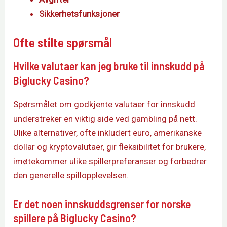
Sikkerhetsfunksjoner
Ofte stilte spørsmål
Hvilke valutaer kan jeg bruke til innskudd på
Biglucky Casino?
Spørsmålet om godkjente valutaer for innskudd
understreker en viktig side ved gambling på nett.
Ulike alternativer, ofte inkludert euro, amerikanske
dollar og kryptovalutaer, gir fleksibilitet for brukere,
imøtekommer ulike spillerpreferanser og forbedrer
den generelle spillopplevelsen.
Er det noen innskuddsgrenser for norske
spillere på Biglucky Casino?