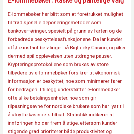
E-lommebøker har blitt som et foretrukket mulighet
til tradisjonelle deponeringsmetoder som
bankoverføringer, spesielt på grunn av farten og de
forbedrede beskyttelsesfunksjonene. De lar kunder
utføre instant betalinger på BigLucky Casino, og øker
dermed spillopplevelsen uten utdragne pauser.
Krypteringsprotokollene som brukes av store
tilbydere av e-lommebøker forsikrer at økonomisk
informasjon er beskyttet, noe som minimerer faren
for bedrageri. I tillegg understøtter e-lommebøker
ofte ulike betalingsenheter, noe som gir
tilpasningsevne for nordiske brukere som har lyst til
å utnytte kasinoets tilbud. Statistikk indikerer at
innføringen holder frem å stige, ettersom kunder i
stigende grad prioriterer både produktivitet og