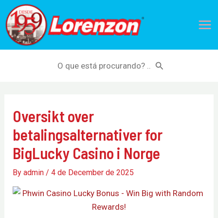
Skip
Mai
to
Me
content
Search
for:
Oversikt over
betalingsalternativer for
BigLucky Casino i Norge
By
admin
/
4 de December de 2025