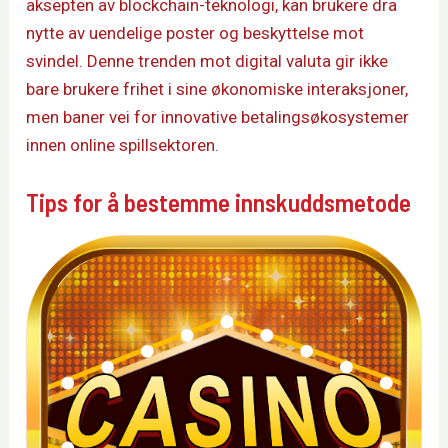
aksepten av blockchain-teknologi, kan brukere dra
nytte av uendelige poster og beskyttelse mot
svindel. Denne trenden mot digital valuta gir ikke
bare brukere frihet i sine økonomiske interaksjoner,
men baner vei for innovative betalingsøkosystemer
innen online spillsektoren.
Tips for å bestemme innskuddsmetode