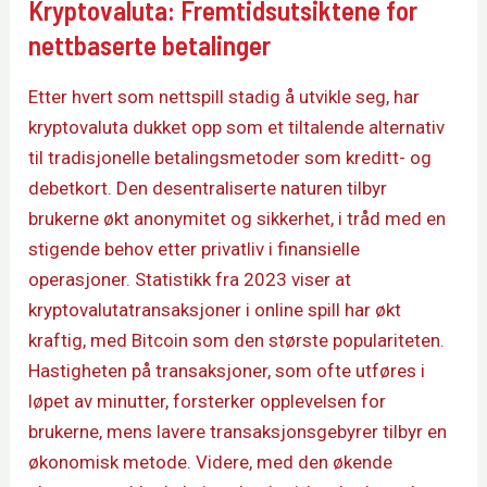
Kryptovaluta: Fremtidsutsiktene for
nettbaserte betalinger
Etter hvert som nettspill stadig å utvikle seg, har
kryptovaluta dukket opp som et tiltalende alternativ
til tradisjonelle betalingsmetoder som kreditt- og
debetkort. Den desentraliserte naturen tilbyr
brukerne økt anonymitet og sikkerhet, i tråd med en
stigende behov etter privatliv i finansielle
operasjoner. Statistikk fra 2023 viser at
kryptovalutatransaksjoner i online spill har økt
kraftig, med Bitcoin som den største populariteten.
Hastigheten på transaksjoner, som ofte utføres i
løpet av minutter, forsterker opplevelsen for
brukerne, mens lavere transaksjonsgebyrer tilbyr en
økonomisk metode. Videre, med den økende