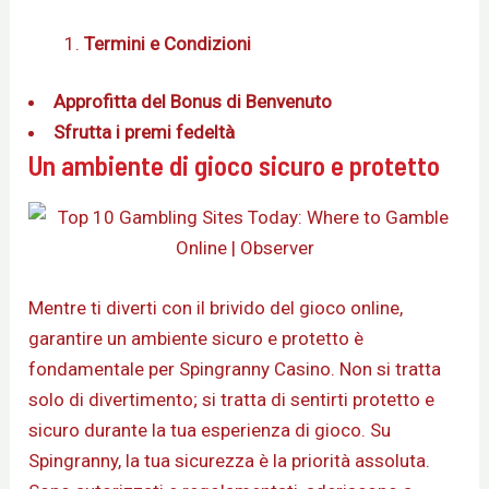
Termini e Condizioni
Approfitta del Bonus di Benvenuto
Sfrutta i premi fedeltà
Un ambiente di gioco sicuro e protetto
Mentre ti diverti con il brivido del gioco online,
garantire un ambiente sicuro e protetto è
fondamentale per Spingranny Casino. Non si tratta
solo di divertimento; si tratta di sentirti protetto e
sicuro durante la tua esperienza di gioco. Su
Spingranny, la tua sicurezza è la priorità assoluta.