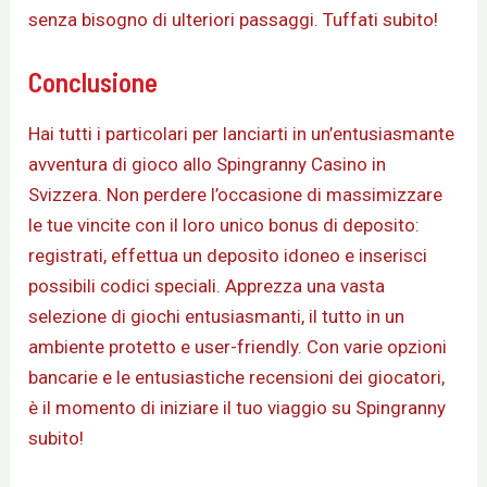
senza bisogno di ulteriori passaggi. Tuffati subito!
Conclusione
Hai tutti i particolari per lanciarti in un’entusiasmante
avventura di gioco allo Spingranny Casino in
Svizzera. Non perdere l’occasione di massimizzare
le tue vincite con il loro unico bonus di deposito:
registrati, effettua un deposito idoneo e inserisci
possibili codici speciali. Apprezza una vasta
selezione di giochi entusiasmanti, il tutto in un
ambiente protetto e user-friendly. Con varie opzioni
bancarie e le entusiastiche recensioni dei giocatori,
è il momento di iniziare il tuo viaggio su Spingranny
subito!