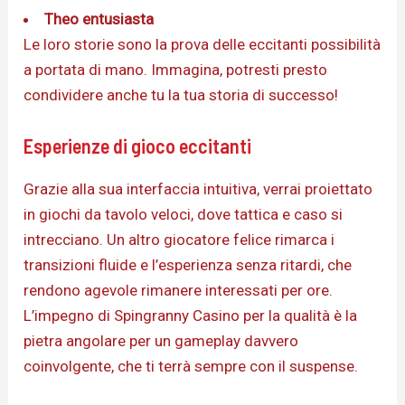
Theo entusiasta
Le loro storie sono la prova delle eccitanti possibilità
a portata di mano. Immagina, potresti presto
condividere anche tu la tua storia di successo!
Esperienze di gioco eccitanti
Grazie alla sua interfaccia intuitiva, verrai proiettato
in giochi da tavolo veloci, dove tattica e caso si
intrecciano. Un altro giocatore felice rimarca i
transizioni fluide e l’esperienza senza ritardi, che
rendono agevole rimanere interessati per ore.
L’impegno di Spingranny Casino per la qualità è la
pietra angolare per un gameplay davvero
coinvolgente, che ti terrà sempre con il suspense.