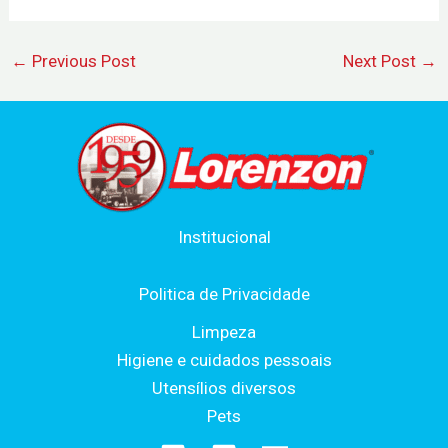
←
Previous Post
Next Post
→
Institucional
Politica de Privacidade
Limpeza
Higiene e cuidados pessoais
Utensílios diversos
Pets