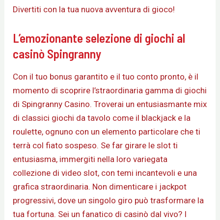
Divertiti con la tua nuova avventura di gioco!
L’emozionante selezione di giochi al
casinò Spingranny
Con il tuo bonus garantito e il tuo conto pronto, è il
momento di scoprire l’straordinaria gamma di giochi
di Spingranny Casino. Troverai un entusiasmante mix
di classici giochi da tavolo come il blackjack e la
roulette, ognuno con un elemento particolare che ti
terrà col fiato sospeso. Se far girare le slot ti
entusiasma, immergiti nella loro variegata
collezione di video slot, con temi incantevoli e una
grafica straordinaria. Non dimenticare i jackpot
progressivi, dove un singolo giro può trasformare la
tua fortuna. Sei un fanatico di casinò dal vivo? I