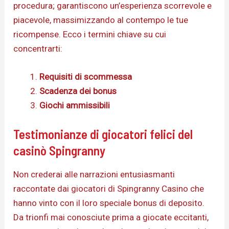
procedura; garantiscono un’esperienza scorrevole e
piacevole, massimizzando al contempo le tue
ricompense. Ecco i termini chiave su cui
concentrarti:
Requisiti di scommessa
Scadenza dei bonus
Giochi ammissibili
Testimonianze di giocatori felici del
casinò Spingranny
Non crederai alle narrazioni entusiasmanti
raccontate dai giocatori di Spingranny Casino che
hanno vinto con il loro speciale bonus di deposito.
Da trionfi mai conosciute prima a giocate eccitanti,