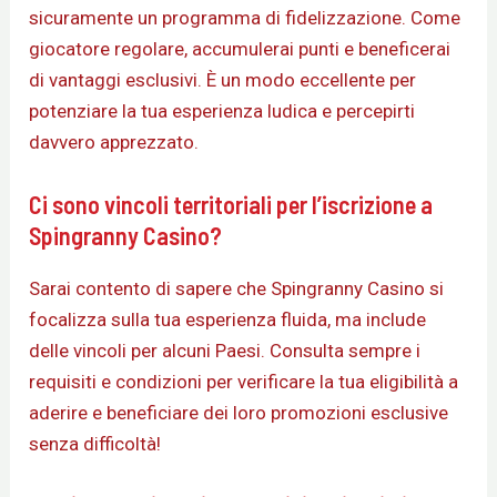
sicuramente un programma di fidelizzazione. Come
giocatore regolare, accumulerai punti e beneficerai
di vantaggi esclusivi. È un modo eccellente per
potenziare la tua esperienza ludica e percepirti
davvero apprezzato.
Ci sono vincoli territoriali per l’iscrizione a
Spingranny Casino?
Sarai contento di sapere che Spingranny Casino si
focalizza sulla tua esperienza fluida, ma include
delle vincoli per alcuni Paesi. Consulta sempre i
requisiti e condizioni per verificare la tua eligibilità a
aderire e beneficiare dei loro promozioni esclusive
senza difficoltà!