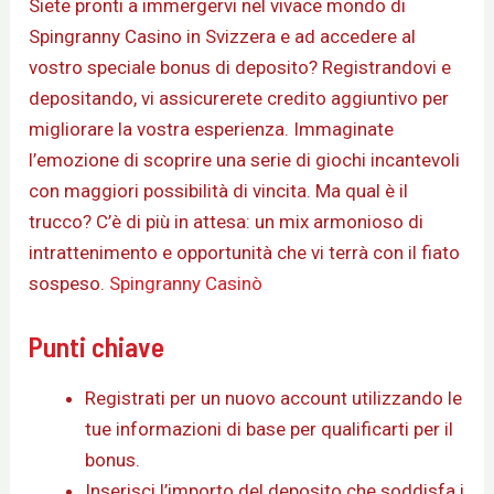
Siete pronti a immergervi nel vivace mondo di
Spingranny Casino in Svizzera e ad accedere al
vostro speciale bonus di deposito? Registrandovi e
depositando, vi assicurerete credito aggiuntivo per
migliorare la vostra esperienza. Immaginate
l’emozione di scoprire una serie di giochi incantevoli
con maggiori possibilità di vincita. Ma qual è il
trucco? C’è di più in attesa: un mix armonioso di
intrattenimento e opportunità che vi terrà con il fiato
sospeso.
Spingranny Casinò
Punti chiave
Registrati per un nuovo account utilizzando le
tue informazioni di base per qualificarti per il
bonus.
Inserisci l’importo del deposito che soddisfa i