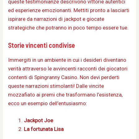
queste testimonianze descrivono vittorie autentici
ed esperienze emozionanti. Mettiti pronto a lasciarti
ispirare da narrazioni di jackpot e giocate
strategiche che potranno in poco tempo essere tue.
Storie vincenti condivise
Immergiti in un ambiente in cui i desideri diventano
verità attraverso le avvincenti racconti dei giocatori
contenti di Spingranny Casino. Non devi perderti
queste narrazioni stimolanti! Dalle vincite
mozzafiato ai premi che trasformano l’esistenza,
ecco un esempio dell’entusiasmo:
Jackpot Joe
La fortunata Lisa