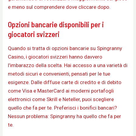
e meno sul comprendere dove cliccare dopo.
Opzioni bancarie disponibili per i
giocatori svizzeri
Quando si tratta di opzioni bancarie su Spingranny
Casino, i giocatori svizzeri hanno davvero
l’imbarazzo della scelta. Hai accesso a una varietà di
metodi sicuri e convenienti, pensati per le tue
esigenze. Dalle diffuse carte di credito e di debito
come Visa e MasterCard ai moderni portafogli
elettronici come Skrill e Neteller, puoi scegliere
quello che fa per te. Preferisci i bonifici bancari?
Nessun problema: Spingranny ha quello che fa per
te.