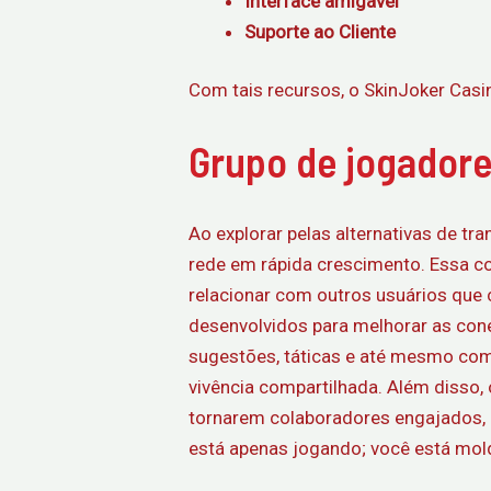
Interface amigável
Suporte ao Cliente
Com tais recursos, o SkinJoker Casin
Grupo de jogador
Ao explorar pelas alternativas de t
rede em rápida crescimento. Essa c
relacionar com outros usuários qu
desenvolvidos para melhorar as cone
sugestões, táticas e até mesmo com
vivência compartilhada. Além disso,
tornarem colaboradores engajados, 
está apenas jogando; você está mol