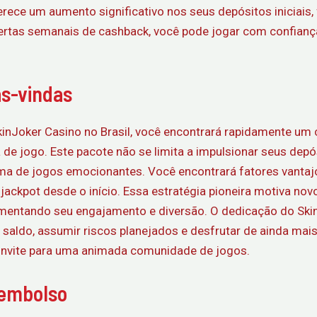
ece um aumento significativo nos seus depósitos iniciais, 
fertas semanais de cashback, você pode jogar com confianç
as-vindas
inJoker Casino no Brasil, você encontrará rapidamente um 
de jogo. Este pacote não se limita a impulsionar seus depósi
ma de jogos emocionantes. Você encontrará fatores vantaj
jackpot desde o início. Essa estratégia pioneira motiva n
mentando seu engajamento e diversão. O dedicação do Ski
u saldo, assumir riscos planejados e desfrutar de ainda mai
onvite para uma animada comunidade de jogos.
eembolso