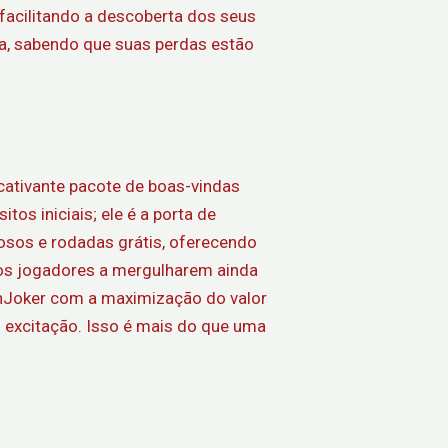
facilitando a descoberta dos seus
a, sabendo que suas perdas estão
cativante pacote de boas-vindas
tos iniciais; ele é a porta de
osos e rodadas grátis, oferecendo
ovos jogadores a mergulharem ainda
nJoker com a maximização do valor
s excitação. Isso é mais do que uma