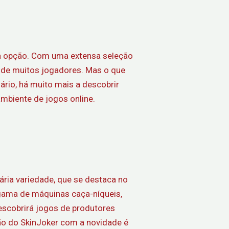
oa opção. Com uma extensa seleção
e de muitos jogadores. Mas o que
rio, há muito mais a descobrir
ambiente de jogos online.
ária variedade, que se destaca no
 gama de máquinas caça-níqueis,
descobrirá jogos de produtores
ção do SkinJoker com a novidade é