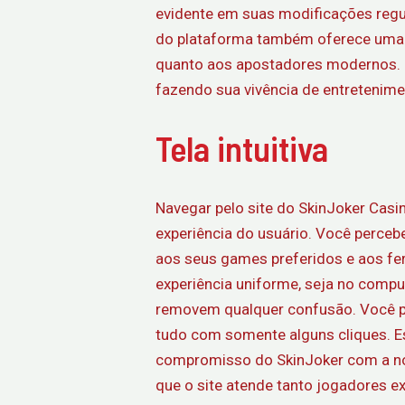
evidente em suas modificações regu
do plataforma também oferece uma c
quanto aos apostadores modernos. Co
fazendo sua vivência de entretenim
Tela intuitiva
Navegar pelo site do SkinJoker Casino
experiência do usuário. Você perce
aos seus games preferidos e aos fer
experiência uniforme, seja no comp
removem qualquer confusão. Você pod
tudo com somente alguns cliques. E
compromisso do SkinJoker com a nov
que o site atende tanto jogadores e