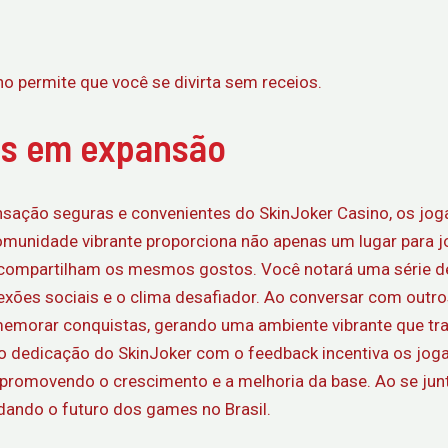
o permite que você se divirta sem receios.
es em expansão
ransação seguras e convenientes do SkinJoker Casino, os j
omunidade vibrante proporciona não apenas um lugar para 
e compartilham os mesmos gostos. Você notará uma série 
xões sociais e o clima desafiador. Ao conversar com outro
emorar conquistas, gerando uma ambiente vibrante que tr
 o dedicação do SkinJoker com o feedback incentiva os jog
promovendo o crescimento e a melhoria da base. Ao se jun
dando o futuro dos games no Brasil.