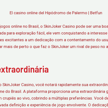
jogos online no Brasil, o SkinJoker Casino pode ser uma b
ada para exploração fácil, ele vem conquistando a interess
es excitantes a um dedicação com a contentamento do usuá
r mais de perto o que faz o SkinJoker um rival de peso no 
extraordinária
 SkinJoker Casino, você notará rapidamente sua extraordin
ne do Brasil. A plataforma proporciona uma extraordinária
 crupiês ao vivo, cobrindo a múltiplas preferências. Você 
vada definição e experiência de jogo envolvente. O dedica