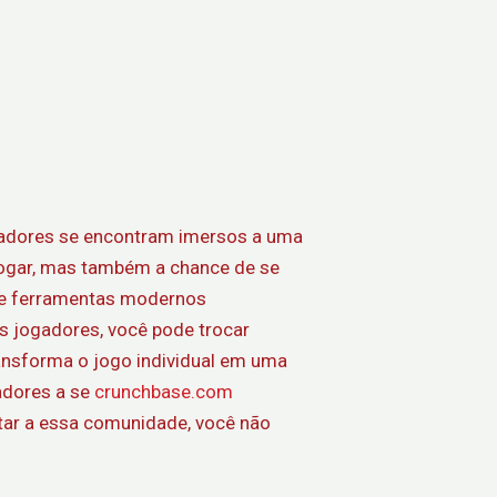
ogadores se encontram imersos a uma
jogar, mas também a chance de se
de ferramentas modernos
s jogadores, você pode trocar
ansforma o jogo individual em uma
adores a se
crunchbase.com
tar a essa comunidade, você não