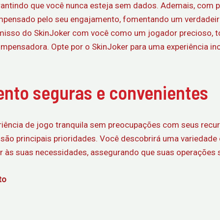
garantindo que você nunca esteja sem dados. Ademais, com
ompensado pelo seu engajamento, fomentando um verdadei
isso do SkinJoker com você como um jogador precioso, to
pensadora. Opte por o SkinJoker para uma experiência ino
nto seguras e convenientes
iência de jogo tranquila sem preocupações com seus recur
 são principais prioridades. Você descobrirá uma variedade
r às suas necessidades, assegurando que suas operações s
to