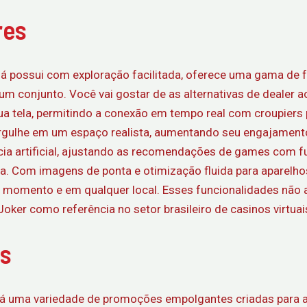
res
já possui com exploração facilitada, oferece uma gama de 
m conjunto. Você vai gostar de as alternativas de dealer a
ua tela, permitindo a conexão em tempo real com croupiers 
ergulhe em um espaço realista, aumentando seu engajament
ia artificial, ajustando as recomendações de games com 
va. Com imagens de ponta e otimização fluida para aparelho
er momento e em qualquer local. Esses funcionalidades não
er como referência no setor brasileiro de casinos virtuai
is
rá uma variedade de promoções empolgantes criadas para ap