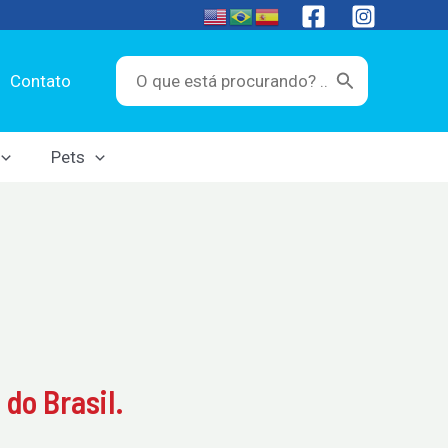
Search
Contato
for:
Pets
do Brasil.