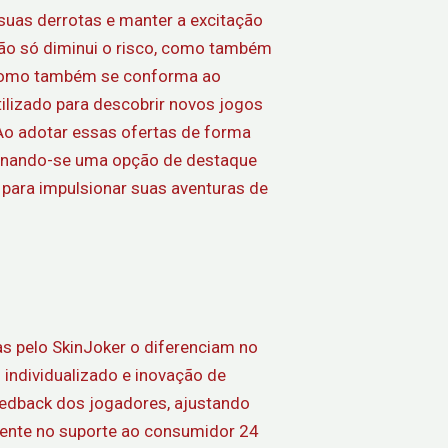
suas derrotas e manter a excitação
não só diminui o risco, como também
, como também se conforma ao
ilizado para descobrir novos jogos
 Ao adotar essas ofertas de forma
ornando-se uma opção de destaque
e para impulsionar suas aventuras de
s pelo SkinJoker o diferenciam no
individualizado e inovação de
eedback dos jogadores, ajustando
dente no suporte ao consumidor 24