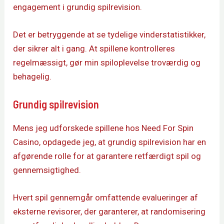
engagement i grundig spilrevision.
Det er betryggende at se tydelige vinderstatistikker,
der sikrer alt i gang. At spillene kontrolleres
regelmæssigt, gør min spiloplevelse troværdig og
behagelig.
Grundig spilrevision
Mens jeg udforskede spillene hos Need For Spin
Casino, opdagede jeg, at grundig spilrevision har en
afgørende rolle for at garantere retfærdigt spil og
gennemsigtighed.
Hvert spil gennemgår omfattende evalueringer af
eksterne revisorer, der garanterer, at randomisering