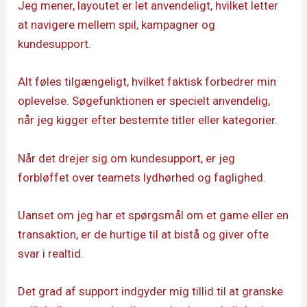
Jeg mener, layoutet er let anvendeligt, hvilket letter
at navigere mellem spil, kampagner og
kundesupport.
Alt føles tilgængeligt, hvilket faktisk forbedrer min
oplevelse. Søgefunktionen er specielt anvendelig,
når jeg kigger efter bestemte titler eller kategorier.
Når det drejer sig om kundesupport, er jeg
forbløffet over teamets lydhørhed og faglighed.
Uanset om jeg har et spørgsmål om et game eller en
transaktion, er de hurtige til at bistå og giver ofte
svar i realtid.
Det grad af support indgyder mig tillid til at granske