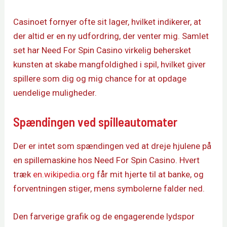
Casinoet fornyer ofte sit lager, hvilket indikerer, at
der altid er en ny udfordring, der venter mig. Samlet
set har Need For Spin Casino virkelig behersket
kunsten at skabe mangfoldighed i spil, hvilket giver
spillere som dig og mig chance for at opdage
uendelige muligheder.
Spændingen ved spilleautomater
Der er intet som spændingen ved at dreje hjulene på
en spillemaskine hos Need For Spin Casino. Hvert
træk
en.wikipedia.org
får mit hjerte til at banke, og
forventningen stiger, mens symbolerne falder ned.
Den farverige grafik og de engagerende lydspor