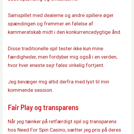
Samspillet med dealerne og andre spillere øger
spændingen og fremmer en følelse af
kammeratskab midt i den konkurrencedygtige ånd.
Disse traditionelle spil tester ikke kun mine
færdigheder, men fordyber mig også i en verden,
hvor hver eneste sejr føles virkelig fortjent.
Jeg bevæger mig altid derfra med lyst til min
kommende session.
Fair Play og transparens
Når jeg tænker på retfærdigt spil og transparens
hos Need For Spin Casino, sætter jeg pris på deres