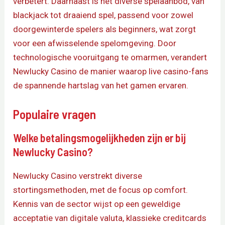
verbetert. Daarnaast is het diverse spelaanbod, van
blackjack tot draaiend spel, passend voor zowel
doorgewinterde spelers als beginners, wat zorgt
voor een afwisselende spelomgeving. Door
technologische vooruitgang te omarmen, verandert
Newlucky Casino de manier waarop live casino-fans
de spannende hartslag van het gamen ervaren.
Populaire vragen
Welke betalingsmogelijkheden zijn er bij
Newlucky Casino?
Newlucky Casino verstrekt diverse
stortingsmethoden, met de focus op comfort.
Kennis van de sector wijst op een geweldige
acceptatie van digitale valuta, klassieke creditcards