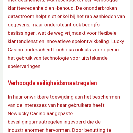
klanttevredenheid en -behoud. De ononderbroken
datastroom helpt niet enkel bij het rap aanbieden van
gegevens, maar ondersteunt ook bedrijfs
beslissingen, wat de weg vrijmaakt voor flexibele
klantendienst en innovatieve spelontwikkeling. Lucky
Casino onderscheidt zich dus ook als voorloper in
het gebruik van technologie voor uitstekende
spelervaringen.
Verhoogde veiligheidsmaatregelen
In haar onwrikbare toewijding aan het beschermen
van de interesses van haar gebruikers heeft
Newlucky Casino aangepaste
beveiligingsmaatregelen ingevoerd die de
industrienormen hervormen. Door benutting te