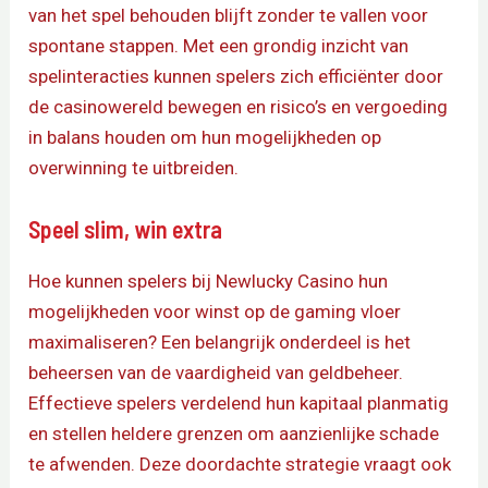
van het spel behouden blijft zonder te vallen voor
spontane stappen. Met een grondig inzicht van
spelinteracties kunnen spelers zich efficiënter door
de casinowereld bewegen en risico’s en vergoeding
in balans houden om hun mogelijkheden op
overwinning te uitbreiden.
Speel slim, win extra
Hoe kunnen spelers bij Newlucky Casino hun
mogelijkheden voor winst op de gaming vloer
maximaliseren? Een belangrijk onderdeel is het
beheersen van de vaardigheid van geldbeheer.
Effectieve spelers verdelend hun kapitaal planmatig
en stellen heldere grenzen om aanzienlijke schade
te afwenden. Deze doordachte strategie vraagt ook