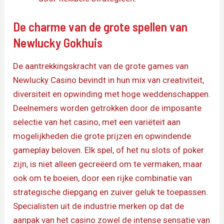
De charme van de grote spellen van
Newlucky Gokhuis
De aantrekkingskracht van de grote games van
Newlucky Casino bevindt in hun mix van creativiteit,
diversiteit en opwinding met hoge weddenschappen.
Deelnemers worden getrokken door de imposante
selectie van het casino, met een variëteit aan
mogelijkheden die grote prijzen en opwindende
gameplay beloven. Elk spel, of het nu slots of poker
zijn, is niet alleen gecreëerd om te vermaken, maar
ook om te boeien, door een rijke combinatie van
strategische diepgang en zuiver geluk te toepassen.
Specialisten uit de industrie merken op dat de
aanpak van het casino zowel de intense sensatie van