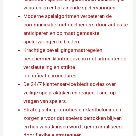
winsten en entertainende spelervaringen.
Moderne spelalgoritmen verbeteren de
communicatie met deelnemers door acties te
anticiperen en op maat gemaakte
spelervaringen te bieden.
Krachtige beveiligingsmaatregelen
beschermen klantgegevens met uitmuntende
versleuteling en strikte
identificatieprocedures.
De 24/7 klantenservice biedt advies over
veilige spelpraktijken en reageert snel op
vragen van spelers.
Strategische promoties en klantbeloningen
zorgen ervoor dat spelers betrokken blijven
en hun winstkansen wordt gemaximaliseerd
door flexibele strategieën.