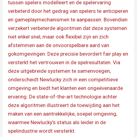
tussen spelers modelleert en de spelervaring
verbeterd door het gedrag van spelers te anticiperen
en gameplaymechanismen te aanpassen. Bovendien
verzekert verbeterde algoritmen dat deze systemen
niet enkel snel, maar ook flexibel zijn en zich
afstemmen aan de onvoorspelbare aard van
gokomgevingen. Deze precisie bevordert fair play en
versterkt het vertrouwen in de spelresultaten. Via
deze uitgebreide systemen te samenvoegen,
onderscheidt Newlucky zich in een competitieve
omgeving en biedt het klanten een ongeëvenaarde
ervaring. De state-of-the-art technologie achter
deze algoritmen illustreert de toewijding aan het
maken van een aantrekkelijke, soepel omgeving,
waarmee Newlucky’s status als leider in de
spelindustrie wordt versterkt.