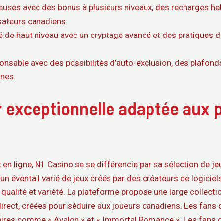
euses avec des bonus à plusieurs niveaux, des recharges 
lisateurs canadiens.
té de haut niveau avec un cryptage avancé et des pratiques d
ponsable avec des possibilités d’auto-exclusion, des plafond
rnes.
er exceptionnelle adaptée aux 
 en ligne, N1 Casino se se différencie par sa sélection de j
un éventail varié de jeux créés par des créateurs de logici
qualité et variété. La plateforme propose une large collect
 direct, créées pour séduire aux joueurs canadiens. Les fan
laires comme « Avalon » et « Immortal Romance ». Les fans de