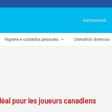
Institucional
Higiene e cuidados pessoais
Utensílios diversos
déal pour les joueurs canadiens