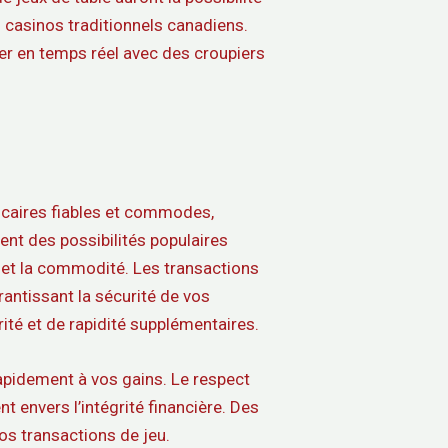
s casinos traditionnels canadiens.
uer en temps réel avec des croupiers
ncaires fiables et commodes,
t des possibilités populaires
 et la commodité. Les transactions
antissant la sécurité de vos
té et de rapidité supplémentaires.
apidement à vos gains. Le respect
 envers l’intégrité financière. Des
vos transactions de jeu.