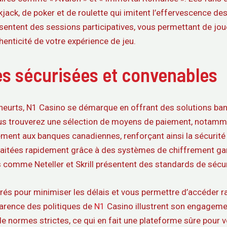
jack, de poker et de roulette qui imitent l’effervescence de
ésentent des sessions participatives, vous permettant de jo
henticité de votre expérience de jeu.
es sécurisées et convenables
 heurts, N1 Casino se démarque en offrant des solutions ba
s trouverez une sélection de moyens de paiement, notammen
ement aux banques canadiennes, renforçant ainsi la sécurité
 traitées rapidement grâce à des systèmes de chiffrement gar
comme Neteller et Skrill présentent des standards de sécuri
rés pour minimiser les délais et vous permettre d’accéder r
parence des politiques de
N1
Casino illustrent son engagement
de normes strictes, ce qui en fait une plateforme sûre pour 