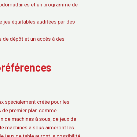
hebdomadaires et un programme de
e jeu équitables auditées par des
s de dépôt et un accès à des
préférences
eux spécialement créée pour les
els de premier plan comme
ion de machines à sous, de jeux de
s de machines à sous aimeront les
 jeux de table auront la possibilité