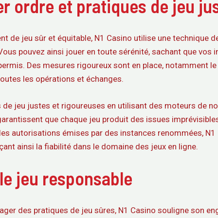
r ordre et pratiques de jeu ju
t de jeu sûr et équitable, N1 Casino utilise une technique 
ous pouvez ainsi jouer en toute sérénité, sachant que vos 
 permis. Des mesures rigoureux sont en place, notamment le
 toutes les opérations et échanges.
 de jeu justes et rigoureuses en utilisant des moteurs de n
rantissent que chaque jeu produit des issues imprévisibles,
 des autorisations émises par des instances renommées, N1
çant ainsi la fiabilité dans le domaine des jeux en ligne.
e jeu responsable
ager des pratiques de jeu sûres, N1 Casino souligne son e