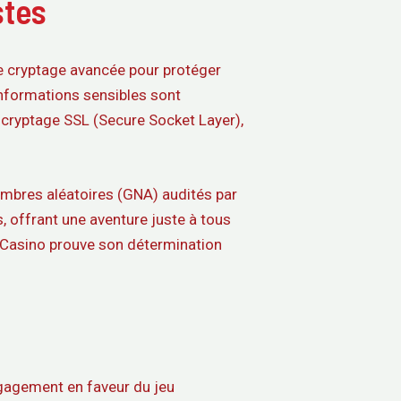
stes
de cryptage avancée pour protéger
informations sensibles sont
 cryptage SSL (Secure Socket Layer),
ombres aléatoires (GNA) audités par
 offrant une aventure juste à tous
 Casino prouve son détermination
ngagement en faveur du jeu