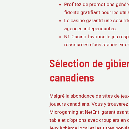
Profitez de promotions génér
fidélité gratifiant pour les uti
Le casino garantit une sécuri
agences indépendantes.
N1 Casino favorise le jeu res
ressources d’assistance exte
Sélection de gibi
canadiens
Malgré la abondance de sites de jeux
joueurs canadiens. Vous y trouverez 
Microgaming et NetEnt, garantissant 
table et d’options avec croupiers en
jeux à thème local et les titres popu