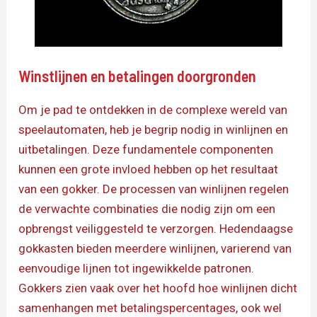
Winstlijnen en betalingen doorgronden
Om je pad te ontdekken in de complexe wereld van
speelautomaten, heb je begrip nodig in winlijnen en
uitbetalingen. Deze fundamentele componenten
kunnen een grote invloed hebben op het resultaat
van een gokker. De processen van winlijnen regelen
de verwachte combinaties die nodig zijn om een
opbrengst veiliggesteld te verzorgen. Hedendaagse
gokkasten bieden meerdere winlijnen, varierend van
eenvoudige lijnen tot ingewikkelde patronen.
Gokkers zien vaak over het hoofd hoe winlijnen dicht
samenhangen met betalingspercentages, ook wel