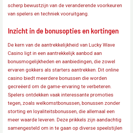
scherp bewustzijn van de veranderende voorkeuren
van spelers en techniek vooruitgang.
Inzicht in de bonusopties en kortingen
De kern van de aantrekkelijkheid van Lucky Wave
Casino ligt in een aantrekkelijk aanbod aan
bonusmogelijkheden en aanbiedingen, die zowel
ervaren gokkers als starters aantrekken. Dit online
casino biedt meerdere bonussen die worden
gecreëerd om de game-ervaring te verbeteren.
Spelers ontdekken vaak interessante promoties
tegen, zoals welkomstbonussen, bonussen zonder
storting en loyaliteitsbonussen, die allemaal een
meer waarde leveren. Deze prikkels zijn aandachtig
samengesteld om in te gaan op diverse speelstijlen