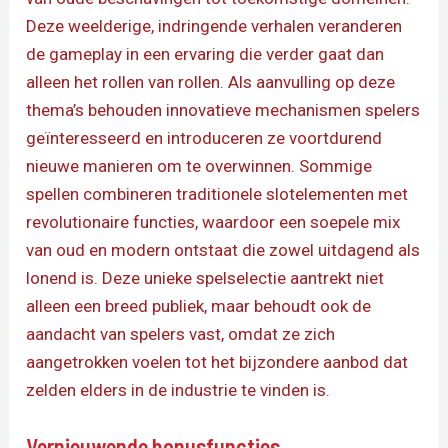
Deze weelderige, indringende verhalen veranderen
de gameplay in een ervaring die verder gaat dan
alleen het rollen van rollen. Als aanvulling op deze
thema’s behouden innovatieve mechanismen spelers
geïnteresseerd en introduceren ze voortdurend
nieuwe manieren om te overwinnen. Sommige
spellen combineren traditionele slotelementen met
revolutionaire functies, waardoor een soepele mix
van oud en modern ontstaat die zowel uitdagend als
lonend is. Deze unieke spelselectie aantrekt niet
alleen een breed publiek, maar behoudt ook de
aandacht van spelers vast, omdat ze zich
aangetrokken voelen tot het bijzondere aanbod dat
zelden elders in de industrie te vinden is.
Vernieuwende bonusfuncties