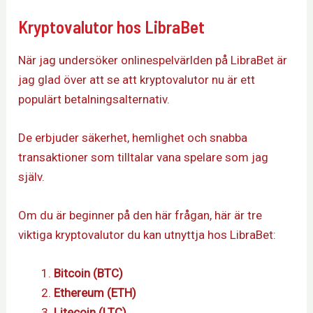
Kryptovalutor hos LibraBet
När jag undersöker onlinespelvärlden på LibraBet är
jag glad över att se att kryptovalutor nu är ett
populärt betalningsalternativ.
De erbjuder säkerhet, hemlighet och snabba
transaktioner som tilltalar vana spelare som jag
själv.
Om du är beginner på den här frågan, här är tre
viktiga kryptovalutor du kan utnyttja hos LibraBet:
Bitcoin (BTC)
Ethereum (ETH)
Litecoin (LTC)