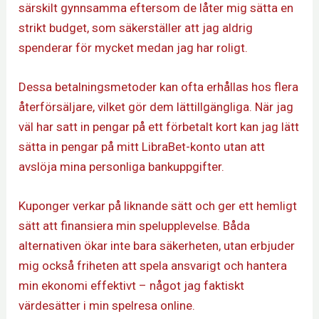
särskilt gynnsamma eftersom de låter mig sätta en
strikt budget, som säkerställer att jag aldrig
spenderar för mycket medan jag har roligt.
Dessa betalningsmetoder kan ofta erhållas hos flera
återförsäljare, vilket gör dem lättillgängliga. När jag
väl har satt in pengar på ett förbetalt kort kan jag lätt
sätta in pengar på mitt LibraBet-konto utan att
avslöja mina personliga bankuppgifter.
Kuponger verkar på liknande sätt och ger ett hemligt
sätt att finansiera min spelupplevelse. Båda
alternativen ökar inte bara säkerheten, utan erbjuder
mig också friheten att spela ansvarigt och hantera
min ekonomi effektivt – något jag faktiskt
värdesätter i min spelresa online.