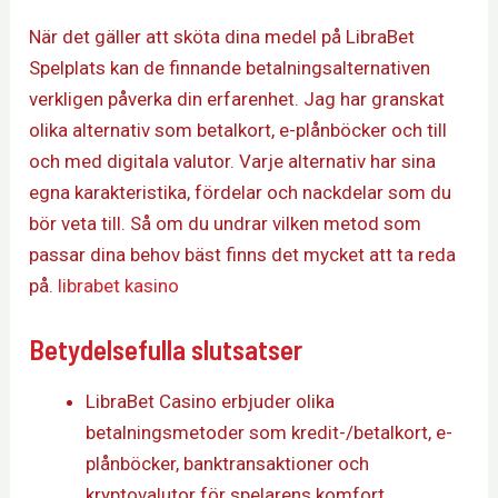
När det gäller att sköta dina medel på LibraBet
Spelplats kan de finnande betalningsalternativen
verkligen påverka din erfarenhet. Jag har granskat
olika alternativ som betalkort, e-plånböcker och till
och med digitala valutor. Varje alternativ har sina
egna karakteristika, fördelar och nackdelar som du
bör veta till. Så om du undrar vilken metod som
passar dina behov bäst finns det mycket att ta reda
på.
librabet kasino
Betydelsefulla slutsatser
LibraBet Casino erbjuder olika
betalningsmetoder som kredit-/betalkort, e-
plånböcker, banktransaktioner och
kryptovalutor för spelarens komfort.