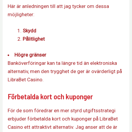
Här är anledningen till att jag tycker om dessa
möjligheter:
Skydd
Pålitlighet
Högre gränser
Banköverföringar kan ta längre tid än elektroniska
alternativ, men den trygghet de ger är ovärderligt på
LibraBet Casino.
Förbetalda kort och kuponger
För de som föredrar en mer styrd utgiftsstrategi
erbjuder förbetalda kort och kuponger på LibraBet
Casino ett attraktivt alternativ. Jag anser att de är