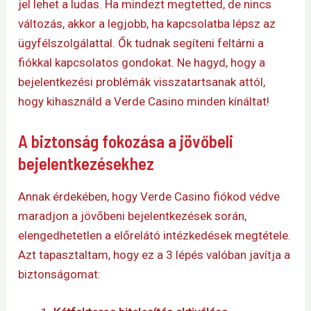
jel lehet a ludas. Ha mindezt megtetted, de nincs
változás, akkor a legjobb, ha kapcsolatba lépsz az
ügyfélszolgálattal. Ők tudnak segíteni feltárni a
fiókkal kapcsolatos gondokat. Ne hagyd, hogy a
bejelentkezési problémák visszatartsanak attól,
hogy kihasználd a Verde Casino minden kínáltat!
A biztonság fokozása a jövőbeli
bejelentkezésekhez
Annak érdekében, hogy Verde Casino fiókod védve
maradjon a jövőbeni bejelentkezések során,
elengedhetetlen a előrelátó intézkedések megtétele.
Azt tapasztaltam, hogy ez a 3 lépés valóban javítja a
biztonságomat: