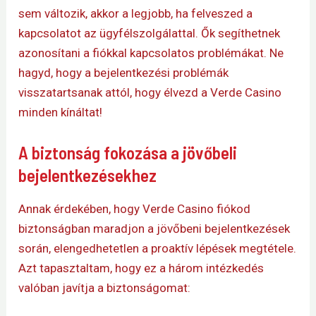
sem változik, akkor a legjobb, ha felveszed a
kapcsolatot az ügyfélszolgálattal. Ők segíthetnek
azonosítani a fiókkal kapcsolatos problémákat. Ne
hagyd, hogy a bejelentkezési problémák
visszatartsanak attól, hogy élvezd a Verde Casino
minden kínáltat!
A biztonság fokozása a jövőbeli
bejelentkezésekhez
Annak érdekében, hogy Verde Casino fiókod
biztonságban maradjon a jövőbeni bejelentkezések
során, elengedhetetlen a proaktív lépések megtétele.
Azt tapasztaltam, hogy ez a három intézkedés
valóban javítja a biztonságomat: