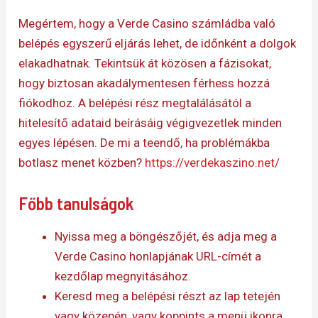
Megértem, hogy a Verde Casino számládba való
belépés egyszerű eljárás lehet, de időnként a dolgok
elakadhatnak. Tekintsük át közösen a fázisokat,
hogy biztosan akadálymentesen férhess hozzá
fiókodhoz. A belépési rész megtalálásától a
hitelesítő adataid beírásáig végigvezetlek minden
egyes lépésen. De mi a teendő, ha problémákba
botlasz menet közben?
https://verdekaszino.net/
Főbb tanulságok
Nyissa meg a böngészőjét, és adja meg a
Verde Casino honlapjának URL-címét a
kezdőlap megnyitásához.
Keresd meg a belépési részt az lap tetején
vagy közepén, vagy koppints a menü ikonra