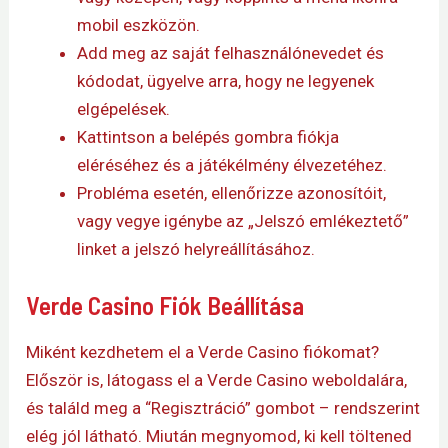
mobil eszközön.
Add meg az saját felhasználónevedet és
kódodat, ügyelve arra, hogy ne legyenek
elgépelések.
Kattintson a belépés gombra fiókja
eléréséhez és a játékélmény élvezetéhez.
Probléma esetén, ellenőrizze azonosítóit,
vagy vegye igénybe az „Jelszó emlékeztető”
linket a jelszó helyreállításához.
Verde Casino Fiók Beállítása
Miként kezdhetem el a Verde Casino fiókomat?
Először is, látogass el a Verde Casino weboldalára,
és találd meg a “Regisztráció” gombot – rendszerint
elég jól látható. Miután megnyomod, ki kell töltened