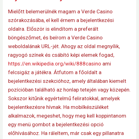
Mielőtt belemerülnék magam a Verde Casino
szórakozásába, el kell érnem a bejelentkezési
oldalra. Először is elindítom a preferált
böngészőmet, és beírom a Verde Casino
weboldalának URL-jét. Ahogy az oldal megnyílik,
ragyogó színek és csábító képi elemek fogad,
https://en.wikipedia.org/wiki/888casino
ami
felcsigáz a játékra. Átfutom a főoldalt a
bejelentkezési szekcióhoz, amely általában kiemelt
pozícióban található az honlap tetején vagy közepén.
Sokszor kitűnik egyértelmű feliratokkal, amelyek
bejelentkezésre hívnak. Ha mobilkészüléket
alkalmazok, megeshet, hogy meg kell koppintanom
egy menü gombot a bejelentkezési opció
előhívásához. Ha ráleltem, már csak egy pillanatra