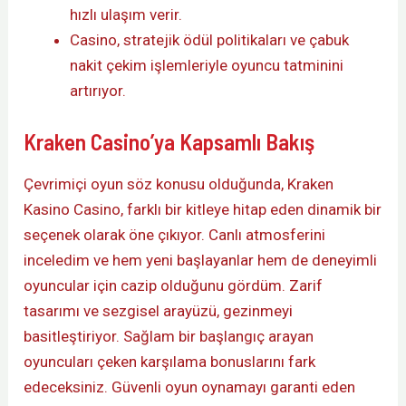
hızlı ulaşım verir.
Casino, stratejik ödül politikaları ve çabuk
nakit çekim işlemleriyle oyuncu tatminini
artırıyor.
Kraken Casino’ya Kapsamlı Bakış
Çevrimiçi oyun söz konusu olduğunda, Kraken
Kasino Casino, farklı bir kitleye hitap eden dinamik bir
seçenek olarak öne çıkıyor. Canlı atmosferini
inceledim ve hem yeni başlayanlar hem de deneyimli
oyuncular için cazip olduğunu gördüm. Zarif
tasarımı ve sezgisel arayüzü, gezinmeyi
basitleştiriyor. Sağlam bir başlangıç arayan
oyuncuları çeken karşılama bonuslarını fark
edeceksiniz. Güvenli oyun oynamayı garanti eden