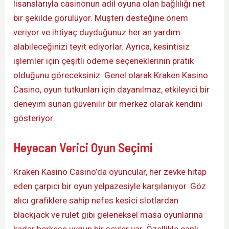
lisanslarıyla casinonun adil oyuna olan bağlılığı net
bir şekilde görülüyor. Müşteri desteğine önem
veriyor ve ihtiyaç duyduğunuz her an yardım
alabileceğinizi teyit ediyorlar. Ayrıca, kesintisiz
işlemler için çeşitli ödeme seçeneklerinin pratik
olduğunu göreceksiniz. Genel olarak Kraken Kasino
Casino, oyun tutkunları için dayanılmaz, etkileyici bir
deneyim sunan güvenilir bir merkez olarak kendini
gösteriyor.
Heyecan Verici Oyun Seçimi
Kraken Kasino Casino’da oyuncular, her zevke hitap
eden çarpıcı bir oyun yelpazesiyle karşılanıyor. Göz
alıcı grafiklere sahip nefes kesici slotlardan
blackjack ve rulet gibi geleneksel masa oyunlarına
kadar herkese uygun bir şeyler var. Özellikle canlı