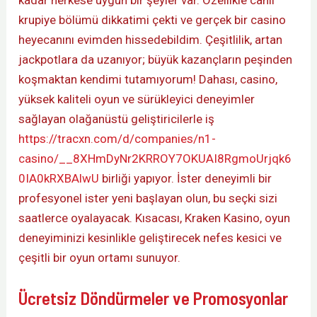
krupiye bölümü dikkatimi çekti ve gerçek bir casino
heyecanını evimden hissedebildim. Çeşitlilik, artan
jackpotlara da uzanıyor; büyük kazançların peşinden
koşmaktan kendimi tutamıyorum! Dahası, casino,
yüksek kaliteli oyun ve sürükleyici deneyimler
sağlayan olağanüstü geliştiricilerle iş
https://tracxn.com/d/companies/n1-
casino/__8XHmDyNr2KRROY7OKUAI8RgmoUrjqk6
0IA0kRXBAlwU
birliği yapıyor. İster deneyimli bir
profesyonel ister yeni başlayan olun, bu seçki sizi
saatlerce oyalayacak. Kısacası, Kraken Kasino, oyun
deneyiminizi kesinlikle geliştirecek nefes kesici ve
çeşitli bir oyun ortamı sunuyor.
Ücretsiz Döndürmeler ve Promosyonlar