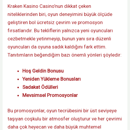
Kraken Kasino Casino’nun dikkat çeken
niteliklerinden biri, oyun deneyimini büyük ölçüde
geliştiren bol ücretsiz çevrim ve promosyon
fırsatlarıdır. Bu tekliflerin yalnızca yeni oyuncuları
cezbetmekle yetinmeyip, bunun yanı sıra düzenli
oyuncuları da oyuna sadık kaldığını fark ettim.
Tanıtımların beğendiğim bazı önemli yönleri şöyledir:
Hoş Geldin Bonusu
Yeniden Yükleme Bonusları
Sadakat Ödülleri
Mevsimsel Promosyonlar
Bu promosyonlar, oyun tecrübesini bir üst seviyeye
taşıyan coşkulu bir atmosfer oluşturur ve her çevrimi
daha çok heyecan ve daha büyük muhtemel