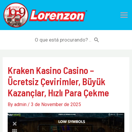
Skip
Mai
to
Me
content
Search
for:
Kraken Kasino Casino –
Ücretsiz Çevirimler, Büyük
Kazançlar, Hızlı Para Çekme
By
admin
/
3 de November de 2025