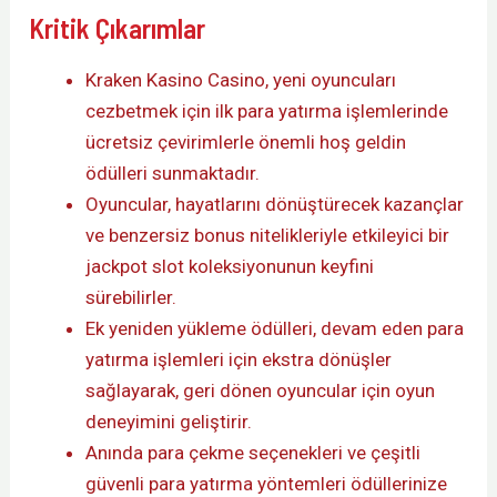
Kritik Çıkarımlar
Kraken Kasino Casino, yeni oyuncuları
cezbetmek için ilk para yatırma işlemlerinde
ücretsiz çevirimlerle önemli hoş geldin
ödülleri sunmaktadır.
Oyuncular, hayatlarını dönüştürecek kazançlar
ve benzersiz bonus nitelikleriyle etkileyici bir
jackpot slot koleksiyonunun keyfini
sürebilirler.
Ek yeniden yükleme ödülleri, devam eden para
yatırma işlemleri için ekstra dönüşler
sağlayarak, geri dönen oyuncular için oyun
deneyimini geliştirir.
Anında para çekme seçenekleri ve çeşitli
güvenli para yatırma yöntemleri ödüllerinize