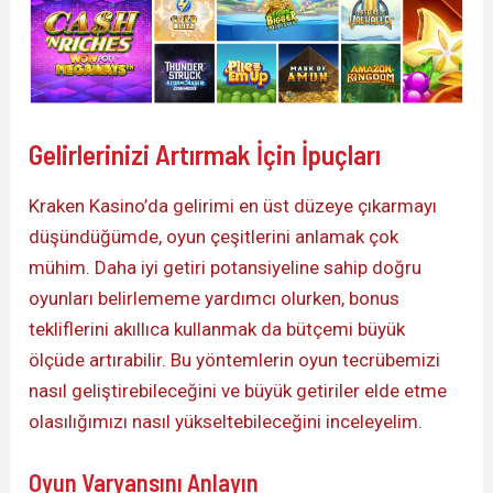
Gelirlerinizi Artırmak İçin İpuçları
Kraken Kasino’da gelirimi en üst düzeye çıkarmayı
düşündüğümde, oyun çeşitlerini anlamak çok
mühim. Daha iyi getiri potansiyeline sahip doğru
oyunları belirlememe yardımcı olurken, bonus
tekliflerini akıllıca kullanmak da bütçemi büyük
ölçüde artırabilir. Bu yöntemlerin oyun tecrübemizi
nasıl geliştirebileceğini ve büyük getiriler elde etme
olasılığımızı nasıl yükseltebileceğini inceleyelim.
Oyun Varyansını Anlayın