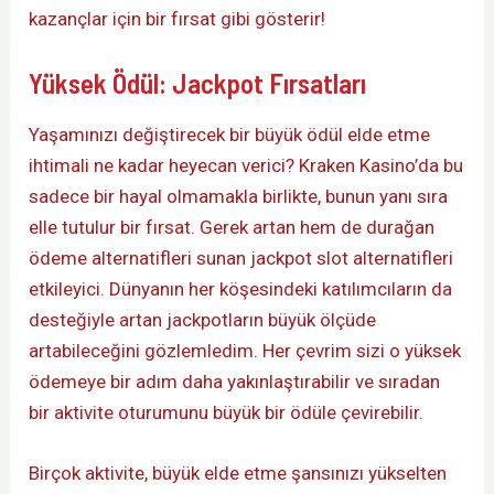
kazançlar için bir fırsat gibi gösterir!
Yüksek Ödül: Jackpot Fırsatları
Yaşamınızı değiştirecek bir büyük ödül elde etme
ihtimali ne kadar heyecan verici? Kraken Kasino’da bu
sadece bir hayal olmamakla birlikte, bunun yanı sıra
elle tutulur bir fırsat. Gerek artan hem de durağan
ödeme alternatifleri sunan jackpot slot alternatifleri
etkileyici. Dünyanın her köşesindeki katılımcıların da
desteğiyle artan jackpotların büyük ölçüde
artabileceğini gözlemledim. Her çevrim sizi o yüksek
ödemeye bir adım daha yakınlaştırabilir ve sıradan
bir aktivite oturumunu büyük bir ödüle çevirebilir.
Birçok aktivite, büyük elde etme şansınızı yükselten