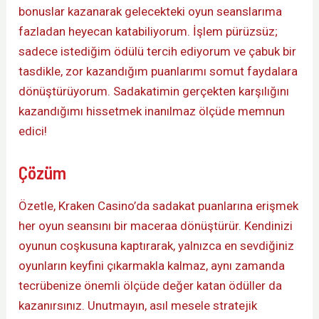
bonuslar kazanarak gelecekteki oyun seanslarıma
fazladan heyecan katabiliyorum. İşlem pürüzsüz;
sadece istediğim ödülü tercih ediyorum ve çabuk bir
tasdikle, zor kazandığım puanlarımı somut faydalara
dönüştürüyorum. Sadakatimin gerçekten karşılığını
kazandığımı hissetmek inanılmaz ölçüde memnun
edici!
Çözüm
Özetle, Kraken Casino’da sadakat puanlarına erişmek
her oyun seansını bir maceraa dönüştürür. Kendinizi
oyunun coşkusuna kaptırarak, yalnızca en sevdiğiniz
oyunların keyfini çıkarmakla kalmaz, aynı zamanda
tecrübenize önemli ölçüde değer katan ödüller da
kazanırsınız. Unutmayın, asıl mesele stratejik