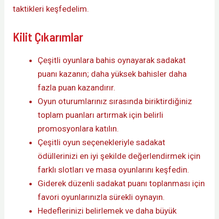
taktikleri keşfedelim.
Kilit Çıkarımlar
Çeşitli oyunlara bahis oynayarak sadakat
puanı kazanın; daha yüksek bahisler daha
fazla puan kazandırır.
Oyun oturumlarınız sırasında biriktirdiğiniz
toplam puanları artırmak için belirli
promosyonlara katılın.
Çeşitli oyun seçenekleriyle sadakat
ödüllerinizi en iyi şekilde değerlendirmek için
farklı slotları ve masa oyunlarını keşfedin.
Giderek düzenli sadakat puanı toplanması için
favori oyunlarınızla sürekli oynayın.
Hedeflerinizi belirlemek ve daha büyük