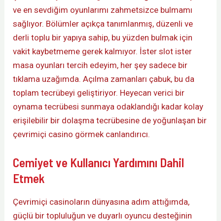
ve en sevdiğim oyunlarımı zahmetsizce bulmamı
sağlıyor. Bölümler açıkça tanımlanmış, düzenli ve
derli toplu bir yapıya sahip, bu yüzden bulmak için
vakit kaybetmeme gerek kalmıyor. İster slot ister
masa oyunları tercih edeyim, her şey sadece bir
tıklama uzağımda. Açılma zamanları çabuk, bu da
toplam tecrübeyi geliştiriyor. Heyecan verici bir
oynama tecrübesi sunmaya odaklandığı kadar kolay
erişilebilir bir dolaşma tecrübesine de yoğunlaşan bir
çevrimiçi casino görmek canlandırıcı.
Cemiyet ve Kullanıcı Yardımını Dahil
Etmek
Çevrimiçi casinoların dünyasına adım attığımda,
güçlü bir topluluğun ve duyarlı oyuncu desteğinin