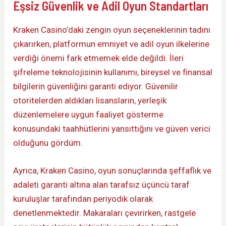
Eşsiz Güvenlik ve Adil Oyun Standartları
Kraken Casino’daki zengin oyun seçeneklerinin tadını
çıkarırken, platformun emniyet ve adil oyun ilkelerine
verdiği önemi fark etmemek elde değildi. İleri
şifreleme teknolojisinin kullanımı, bireysel ve finansal
bilgilerin güvenliğini garanti ediyor. Güvenilir
otoritelerden aldıkları lisansların, yerleşik
düzenlemelere uygun faaliyet gösterme
konusundaki taahhütlerini yansıttığını ve güven verici
olduğunu gördüm.
Ayrıca, Kraken Casino, oyun sonuçlarında şeffaflık ve
adaleti garanti altına alan tarafsız üçüncü taraf
kuruluşlar tarafından periyodik olarak
denetlenmektedir. Makaraları çevirirken, rastgele