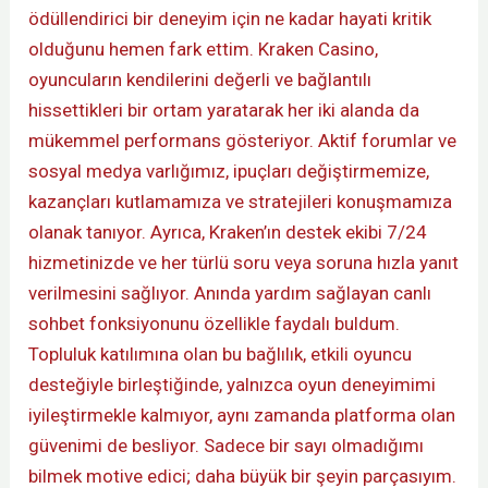
ödüllendirici bir deneyim için ne kadar hayati kritik
olduğunu hemen fark ettim. Kraken Casino,
oyuncuların kendilerini değerli ve bağlantılı
hissettikleri bir ortam yaratarak her iki alanda da
mükemmel performans gösteriyor. Aktif forumlar ve
sosyal medya varlığımız, ipuçları değiştirmemize,
kazançları kutlamamıza ve stratejileri konuşmamıza
olanak tanıyor. Ayrıca, Kraken’ın destek ekibi 7/24
hizmetinizde ve her türlü soru veya soruna hızla yanıt
verilmesini sağlıyor. Anında yardım sağlayan canlı
sohbet fonksiyonunu özellikle faydalı buldum.
Topluluk katılımına olan bu bağlılık, etkili oyuncu
desteğiyle birleştiğinde, yalnızca oyun deneyimimi
iyileştirmekle kalmıyor, aynı zamanda platforma olan
güvenimi de besliyor. Sadece bir sayı olmadığımı
bilmek motive edici; daha büyük bir şeyin parçasıyım.