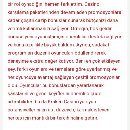
bir rol oynadığını hemen fark ettim. Casino,
karşılama paketlerinden devam eden promosyonlara
kadar çeşitli cazip bonuslar sunarak bütçenizi daha
verimli kullanmanızı sağlıyor. Örneğin, hoş geldin
bonusu yeni oyuncular için önemli bir destek sağlıyor
ve bunu özellikle büyük buldum. Ayrıca, sadakat
programları düzenli oyuncuları ödüllendirerek
deneyime ekstra değer katıyor. Beni en çok etkileyen
şey, farklı oyunlara ve temalara göre uyarlanmış ve
her oyuncuya avantaj sağlayan çeşitli promosyonlar
oldu. Oyuncular bu bonuslardan yararlanarak
şanslarını ve genel keyiflerini önemli ölçüde
artırabilirler; bu da Kraken Casino’yu oyun
potansiyellerini en üst düzeye çıkarmak isteyen
herkes için mantıklı bir tercih haline getirir.