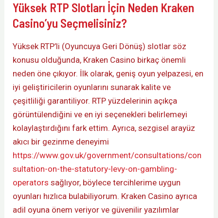
Yüksek RTP Slotları İçin Neden Kraken
Casino’yu Seçmelisiniz?
Yüksek RTP’li (Oyuncuya Geri Dönüş) slotlar söz
konusu olduğunda, Kraken Casino birkaç önemli
neden öne çıkıyor. İlk olarak, geniş oyun yelpazesi, en
iyi geliştiricilerin oyunlarını sunarak kalite ve
çeşitliliği garantiliyor. RTP yüzdelerinin açıkça
görüntülendiğini ve en iyi seçenekleri belirlemeyi
kolaylaştırdığını fark ettim. Ayrıca, sezgisel arayüz
akıcı bir gezinme deneyimi
https://www.gov.uk/government/consultations/con
sultation-on-the-statutory-levy-on-gambling-
operators
sağlıyor, böylece tercihlerime uygun
oyunları hızlıca bulabiliyorum. Kraken Casino ayrıca
adil oyuna önem veriyor ve güvenilir yazılımlar