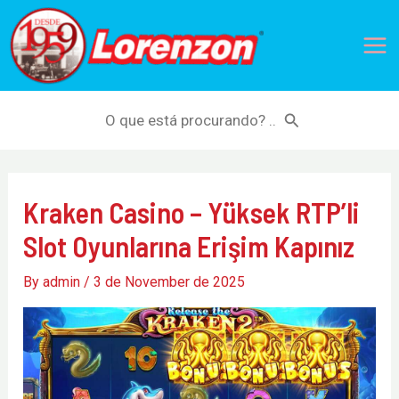
Skip
Mai
to
Me
content
Search
for:
Kraken Casino – Yüksek RTP’li
Slot Oyunlarına Erişim Kapınız
By
admin
/
3 de November de 2025