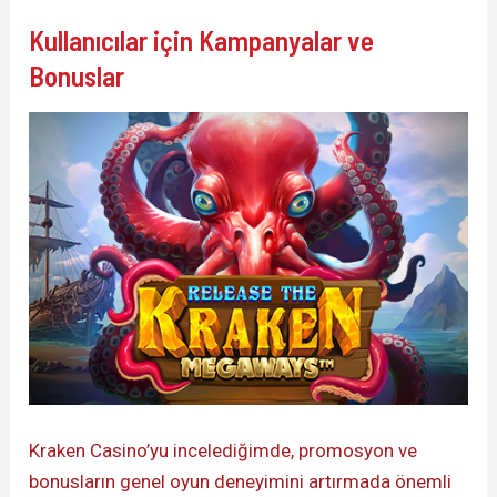
Kullanıcılar için Kampanyalar ve
Bonuslar
Kraken Casino’yu incelediğimde, promosyon ve
bonusların genel oyun deneyimini artırmada önemli