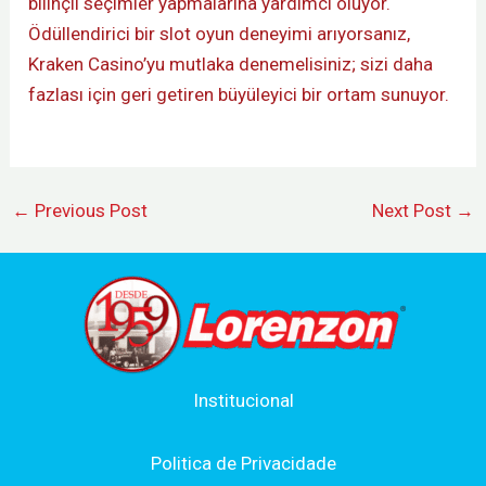
bilinçli seçimler yapmalarına yardımcı oluyor.
Ödüllendirici bir slot oyun deneyimi arıyorsanız,
Kraken Casino’yu mutlaka denemelisiniz; sizi daha
fazlası için geri getiren büyüleyici bir ortam sunuyor.
←
Previous Post
Next Post
→
Institucional
Politica de Privacidade