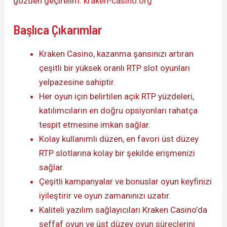
gözden geçirelim.
kraken-casino.org
Başlıca Çıkarımlar
Kraken Casino, kazanma şansınızı artıran
çeşitli bir yüksek oranlı RTP slot oyunları
yelpazesine sahiptir.
Her oyun için belirtilen açık RTP yüzdeleri,
katılımcıların en doğru opsiyonları rahatça
tespit etmesine imkan sağlar.
Kolay kullanımlı düzen, en favori üst düzey
RTP slotlarına kolay bir şekilde erişmenizi
sağlar.
Çeşitli kampanyalar ve bonuslar oyun keyfinizi
iyileştirir ve oyun zamanınızı uzatır.
Kaliteli yazılım sağlayıcıları Kraken Casino’da
şeffaf oyun ve üst düzey oyun süreçlerini