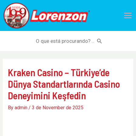
Skip
Mai
to
Me
content
Search
for:
Kraken Casino – Türkiye’de
Dünya Standartlarında Casino
Deneyimini Keşfedin
By
admin
/
3 de November de 2025