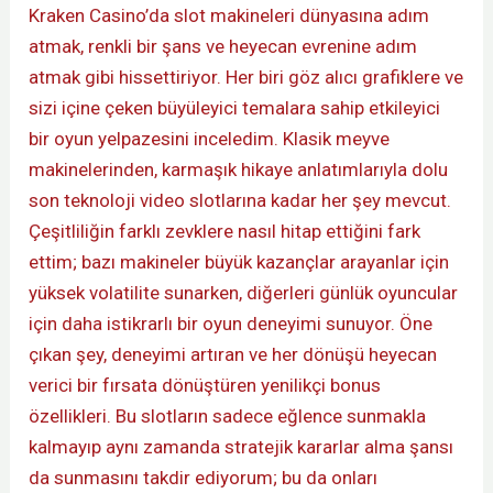
Kraken Casino’da slot makineleri dünyasına adım
atmak, renkli bir şans ve heyecan evrenine adım
atmak gibi hissettiriyor. Her biri göz alıcı grafiklere ve
sizi içine çeken büyüleyici temalara sahip etkileyici
bir oyun yelpazesini inceledim. Klasik meyve
makinelerinden, karmaşık hikaye anlatımlarıyla dolu
son teknoloji video slotlarına kadar her şey mevcut.
Çeşitliliğin farklı zevklere nasıl hitap ettiğini fark
ettim; bazı makineler büyük kazançlar arayanlar için
yüksek volatilite sunarken, diğerleri günlük oyuncular
için daha istikrarlı bir oyun deneyimi sunuyor. Öne
çıkan şey, deneyimi artıran ve her dönüşü heyecan
verici bir fırsata dönüştüren yenilikçi bonus
özellikleri. Bu slotların sadece eğlence sunmakla
kalmayıp aynı zamanda stratejik kararlar alma şansı
da sunmasını takdir ediyorum; bu da onları