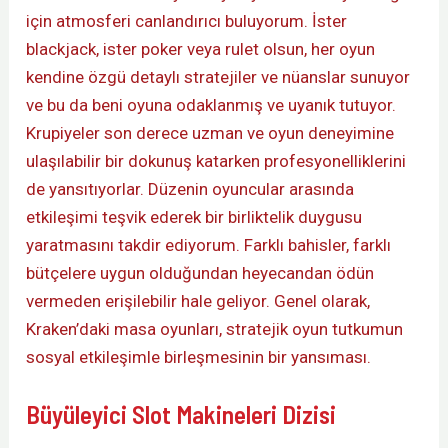
için atmosferi canlandırıcı buluyorum. İster
blackjack, ister poker veya rulet olsun, her oyun
kendine özgü detaylı stratejiler ve nüanslar sunuyor
ve bu da beni oyuna odaklanmış ve uyanık tutuyor.
Krupiyeler son derece uzman ve oyun deneyimine
ulaşılabilir bir dokunuş katarken profesyonelliklerini
de yansıtıyorlar. Düzenin oyuncular arasında
etkileşimi teşvik ederek bir birliktelik duygusu
yaratmasını takdir ediyorum. Farklı bahisler, farklı
bütçelere uygun olduğundan heyecandan ödün
vermeden erişilebilir hale geliyor. Genel olarak,
Kraken’daki masa oyunları, stratejik oyun tutkumun
sosyal etkileşimle birleşmesinin bir yansıması.
Büyüleyici Slot Makineleri Dizisi