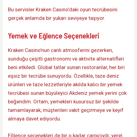
Bu servisler Kraken Casino’daki oyun tecrübesini
gerçek anlamda bir yukarı seviyeye taşıyor.
Yemek ve Eğlence Seçenekleri
Kraken Casino’nun canlı atmosferini gezerken,
sunduğu çeşitli gastronomi ve aktivite alternatifleri
beni etkiledi. Global tatlar sunan restoranlar, her biri
eşsiz bir tecrübe sunuyordu. Özellikle, taze deniz
ürünleri ve taze lezzetleriyle akılda kalıcı bir yemek
tecrübesi sunan büyüleyici Akdeniz yemek yerini çok
beğendim. Ortam, yemekleri kusursuz bir şekilde
tamamlayarak, müşterileri vakit geçirmeye ve keyif
almaya davet ediyordu.
Eğlence seçenekleri de bir o kadar çarpıcıydı; yerel